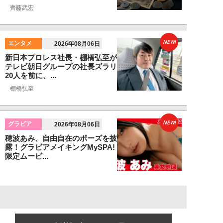
齊藤武宏
NEW!
エンタメ
2026年08月06日
新日本プロレス社長・棚橋弘至が
テレビ朝日グループの社長ズラリ
20人を前に、...
棚橋弘至
NEW!
グラビア
2026年08月06日
穂波あみ、自由自在のポーズを披
露！グラビアメイキングMySPA!
限定ムービ...