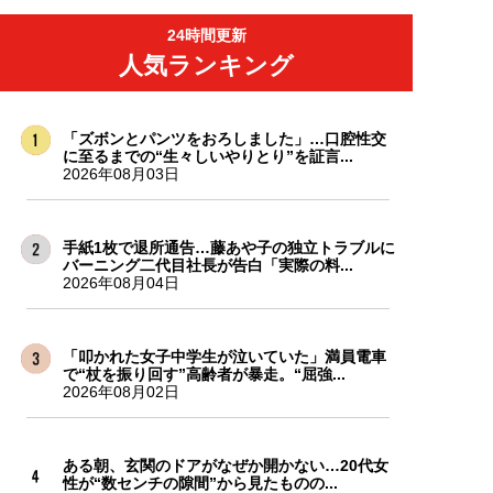
24時間更新
人気ランキング
「ズボンとパンツをおろしました」…口腔性交
に至るまでの“生々しいやりとり”を証言...
2026年08月03日
手紙1枚で退所通告…藤あや子の独立トラブルに
バーニング二代目社長が告白「実際の料...
2026年08月04日
「叩かれた女子中学生が泣いていた」満員電車
で“杖を振り回す”高齢者が暴走。“屈強...
2026年08月02日
ある朝、玄関のドアがなぜか開かない…20代女
性が“数センチの隙間”から見たものの...