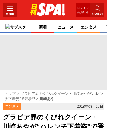
ログイン
会員登録
サブスク
新着
ニュース
エンタメ
ライフ
トップ
グラビア界のくびれクイーン・川崎あやが“ハレン
チ下着姿”で登場!?
川崎あや
エンタメ
2018年08月27日
グラビア界のくびれクイーン・
川崎あやが“ハレンチ下着姿”で登