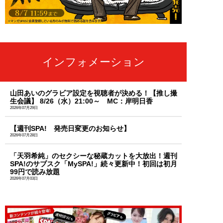
インフォメーション
山田あいのグラビア設定を視聴者が決める！【推し撮
生会議】 8/26（水）21:00～ MC：岸明日香
2026年07月29日
【週刊SPA! 発売日変更のお知らせ】
2026年07月28日
「天羽希純」のセクシーな秘蔵カットを大放出！週刊
SPA!のサブスク「MySPA!」続々更新中！初回は初月
99円で読み放題
2026年07月03日