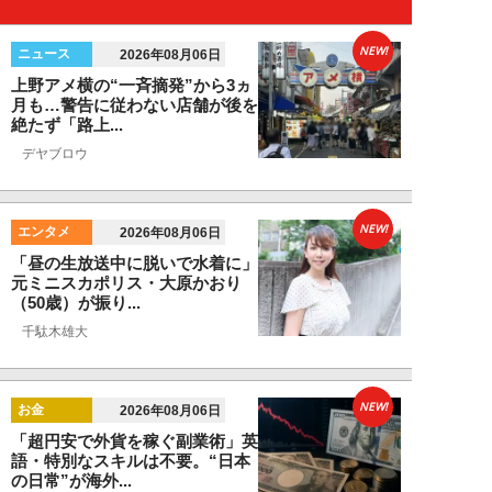
NEW!
ニュース
2026年08月06日
上野アメ横の“一斉摘発”から3ヵ
月も…警告に従わない店舗が後を
絶たず「路上...
デヤブロウ
NEW!
エンタメ
2026年08月06日
「昼の生放送中に脱いで水着に」
元ミニスカポリス・大原かおり
（50歳）が振り...
千駄木雄大
NEW!
お金
2026年08月06日
「超円安で外貨を稼ぐ副業術」英
語・特別なスキルは不要。“日本
の日常”が海外...