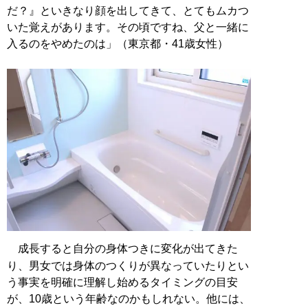
だ？』といきなり顔を出してきて、とてもムカつ
いた覚えがあります。その頃ですね、父と一緒に
入るのをやめたのは」（東京都・41歳女性）
成長すると自分の身体つきに変化が出てきた
り、男女では身体のつくりが異なっていたりとい
う事実を明確に理解し始めるタイミングの目安
が、10歳という年齢なのかもしれない。他には、