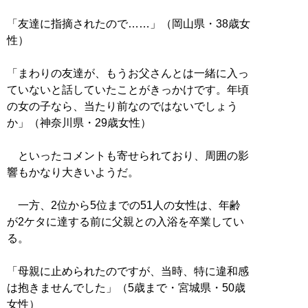
「友達に指摘されたので……」（岡山県・38歳女
性）
「まわりの友達が、もうお父さんとは一緒に入っ
ていないと話していたことがきっかけです。年頃
の女の子なら、当たり前なのではないでしょう
か」（神奈川県・29歳女性）
といったコメントも寄せられており、周囲の影
響もかなり大きいようだ。
一方、2位から5位までの51人の女性は、年齢
が2ケタに達する前に父親との入浴を卒業してい
る。
「母親に止められたのですが、当時、特に違和感
は抱きませんでした」（5歳まで・宮城県・50歳
女性）