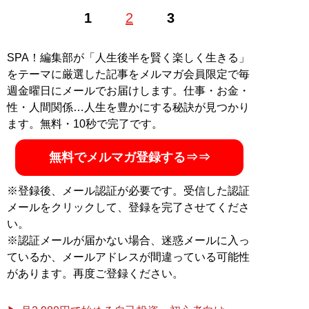
1
2
3
記事一覧へ
SPA！編集部が「人生後半を賢く楽しく生きる」
をテーマに厳選した記事をメルマガ会員限定で毎
週金曜日にメールでお届けします。仕事・お金・
性・人間関係…人生を豊かにする秘訣が見つかり
ます。無料・10秒で完了です。
無料でメルマガ登録する⇒⇒
※登録後、メール認証が必要です。受信した認証
メールをクリックして、登録を完了させてくださ
い。
※認証メールが届かない場合、迷惑メールに入っ
ているか、メールアドレスが間違っている可能性
があります。再度ご登録ください。