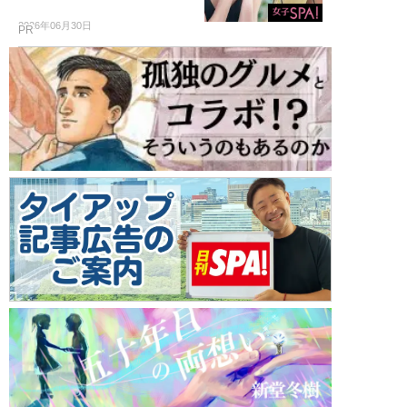
2026年06月30日
PR