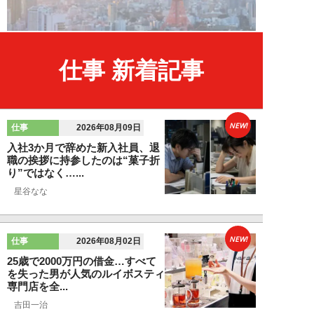
仕事 新着記事
NEW!
仕事
2026年08月09日
入社3か月で辞めた新入社員、退
職の挨拶に持参したのは“菓子折
り”ではなく…...
星谷なな
NEW!
仕事
2026年08月02日
25歳で2000万円の借金…すべて
を失った男が人気のルイボスティ
専門店を全...
吉田一治