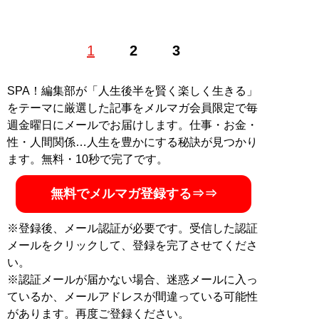
新聞、週刊誌、実話誌、テレビなどで経験を積んだ記
1
2
3
者。社会問題やニュースの裏側などをネットメディアに
寄稿する。
SPA！編集部が「人生後半を賢く楽しく生きる」
記事一覧へ
をテーマに厳選した記事をメルマガ会員限定で毎
週金曜日にメールでお届けします。仕事・お金・
性・人間関係…人生を豊かにする秘訣が見つかり
ます。無料・10秒で完了です。
無料でメルマガ登録する⇒⇒
※登録後、メール認証が必要です。受信した認証
メールをクリックして、登録を完了させてくださ
い。
※認証メールが届かない場合、迷惑メールに入っ
ているか、メールアドレスが間違っている可能性
があります。再度ご登録ください。