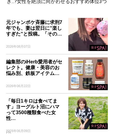
き...?女性を絶頂に向かわせるおすすめ体位3つ
元ジャンポケ斉藤に求刑7
年でも、妻は翌日に“楽し
すぎた“と投稿。「その…
2026年08月07日
編集部のiHerb愛用者がセ
レクト。健康・美容のお
悩み別、鉄板アイテム…
2026年06月22日
「毎日1キロは食べてま
す」ヨーグルト沼にハマ
って3500種類食べた女
性…
2026年06月09日
PR