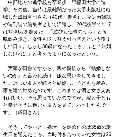
中部地方の進学校を卒業後、早稲田大学に進
学。その後、当時は最難関だった大手出版社に就
職した成田真司さん（40代・仮名）。マンガ雑誌
や週刊誌の編集者として活躍し、20代後半で年収
は1000万を超えた。「遊びも仕事のうち」と毎
晩飲み歩き、女性も取っ替え引っ替えという羨ま
しい日々。しかし30歳になったころ、ふと「結婚
しなければ」と考えるようになったという。
「実家が田舎ですから、親や親族から『結婚しな
いのか』と言われ続け、嫌な思いをしてきまし
た。近しい友人が続々と結婚し、子どもを産み、
家を建て始めたのです。これまでは酒と女さえあ
ればいい、そう思っていたのですが、嫁と子ども
と幸せそうに過ごす友人を見て、ハッしたんで
す」（成田さん）
そうしてやっと「婚活」を始めたのは35歳の誕
生日を迎えたころ。当時付き合っていた女性は26