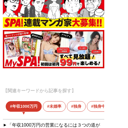
【関連キーワードから記事を探す】
年収1000万円
未婚率
独身
独身中年男性
「年収1000万円の営業になるには３つの道が