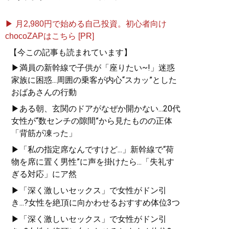
▶ 月2,980円で始める自己投資。初心者向け
chocoZAPはこちら [PR]
【今この記事も読まれています】
▶満員の新幹線で子供が「座りたい~!」迷惑
家族に困惑...周囲の乗客が内心“スカッ”とした
おばあさんの行動
▶ある朝、玄関のドアがなぜか開かない...20代
女性が“数センチの隙間”から見たものの正体
「背筋が凍った」
▶「私の指定席なんですけど...」新幹線で“荷
物を席に置く男性”に声を掛けたら...「失礼す
ぎる対応」にア然
▶「深く激しいセックス」で女性がドン引
き...?女性を絶頂に向かわせるおすすめ体位3つ
▶「深く激しいセックス」で女性がドン引