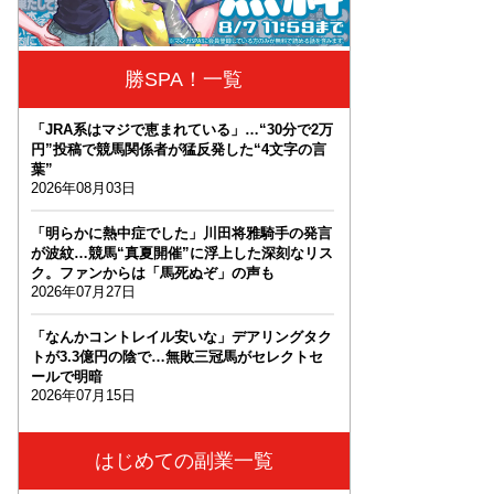
勝SPA！一覧
「JRA系はマジで恵まれている」…“30分で2万
円”投稿で競馬関係者が猛反発した“4文字の言
葉”
2026年08月03日
「明らかに熱中症でした」川田将雅騎手の発言
が波紋…競馬“真夏開催”に浮上した深刻なリス
ク。ファンからは「馬死ぬぞ」の声も
2026年07月27日
「なんかコントレイル安いな」デアリングタク
トが3.3億円の陰で…無敗三冠馬がセレクトセ
ールで明暗
2026年07月15日
はじめての副業一覧