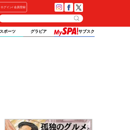
ログイン
会員登録
スポーツ
グラビア
サブスク