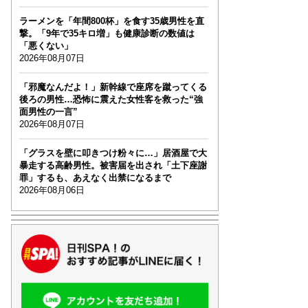
ラーメンを「年間800杯」を食す35歳男性を直
撃。「9年で35キロ増」も健康診断の数値は
「悪くない」
2026年08月07日
「邪魔なんだよ！」新幹線で座席を蹴ってくる
後ろの男性…恐怖に震えた女性客を救った“強
面男性の一言”
2026年08月07日
「グラスを壁に叩きつけ粉々に…」居酒屋で大
暴走する高齢男性。被害届を出され「土下座謝
罪」するも、あえなく出禁になるまで
2026年08月06日