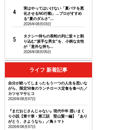
実はやってはいけない「夏バテを悪
化させるNG行動」…プロがすすめ
る“夏のダルさ”...
2026年08月03日
タクシー待ちの長蛇の列に堂々と割
り込む“派手な男女”を、小柄な女性
が「意外な持ち...
2026年08月05日
ライフ 新着記事
自分が絶ってしまったもう一つの人生を思いな
がら、限定50食のランチロース定食を食べた／
カツセマサヒコ
2026年08月07日
『まだおじさんじゃない』現代中年 惑いまく
り小説【第十章・第三話 堅山賢一編】「あり
がとう、さようなら」／鳥トマト
2026年08月07日