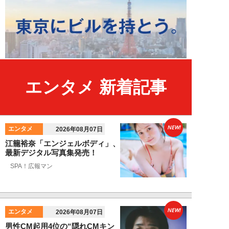
エンタメ 新着記事
NEW!
エンタメ
2026年08月07日
江籠裕奈「エンジェルボディ」、
最新デジタル写真集発売！
SPA！広報マン
NEW!
エンタメ
2026年08月07日
男性CM起用4位の“隠れCMキン