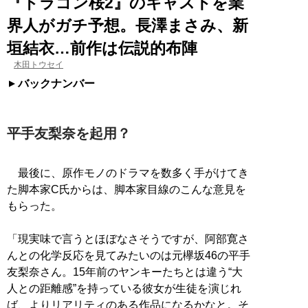
『ドラゴン桜2』のキャストを業
界人がガチ予想。長澤まさみ、新
垣結衣…前作は伝説的布陣
木田トウセイ
バックナンバー
平手友梨奈を起用？
最後に、原作モノのドラマを数多く手がけてき
た脚本家C氏からは、脚本家目線のこんな意見を
もらった。
「現実味で言うとほぼなさそうですが、阿部寛さ
んとの化学反応を見てみたいのは元欅坂46の平手
友梨奈さん。15年前のヤンキーたちとは違う“大
人との距離感”を持っている彼女が生徒を演じれ
ば、よりリアリティのある作品になるかなと。そ