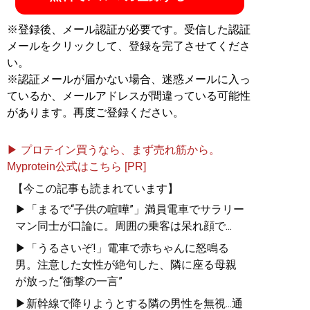
※登録後、メール認証が必要です。受信した認証
メールをクリックして、登録を完了させてくださ
い。
※認証メールが届かない場合、迷惑メールに入っ
ているか、メールアドレスが間違っている可能性
があります。再度ご登録ください。
▶ プロテイン買うなら、まず売れ筋から。
Myprotein公式はこちら [PR]
【今この記事も読まれています】
▶「まるで“子供の喧嘩”」満員電車でサラリー
マン同士が口論に。周囲の乗客は呆れ顔で...
▶「うるさいぞ!」電車で赤ちゃんに怒鳴る
男。注意した女性が絶句した、隣に座る母親
が放った“衝撃の一言”
▶新幹線で降りようとする隣の男性を無視...通