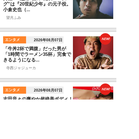
グ”は『20世紀少年』の元子役。
小倉史也（...
望月ふみ
NEW!
エンタメ
2026年08月07日
「牛丼2杯で満腹」だった男が
「1時間でラーメン35杯」完食で
きるようになる...
寺西ジャジューカ
NEW!
エンタメ
2026年08月07日
志田音々の爽やか超絶美ボディ！
グラビアメイキングMySPA!限定
ムービー公...