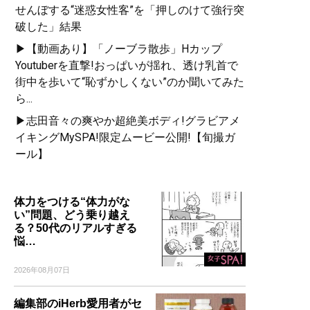
せんぼする“迷惑女性客”を「押しのけて強行突
破した」結果
▶【動画あり】「ノーブラ散歩」Hカップ
Youtuberを直撃!おっぱいが揺れ、透け乳首で
街中を歩いて“恥ずかしくない”のか聞いてみた
ら...
▶志田音々の爽やか超絶美ボディ!グラビアメ
イキングMySPA!限定ムービー公開!【旬撮ガ
ール】
体力をつける“体力がな
い”問題、どう乗り越え
る？50代のリアルすぎる
悩…
2026年08月07日
編集部のiHerb愛用者がセ