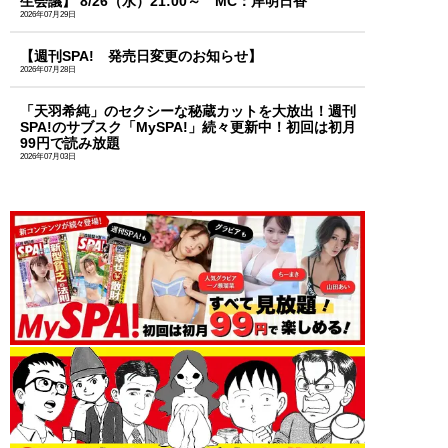
生会議】 8/26（水）21:00～ MC：岸明日香
2026年07月29日
【週刊SPA! 発売日変更のお知らせ】
2026年07月28日
「天羽希純」のセクシーな秘蔵カットを大放出！週刊
SPA!のサブスク「MySPA!」続々更新中！初回は初月
99円で読み放題
2026年07月03日