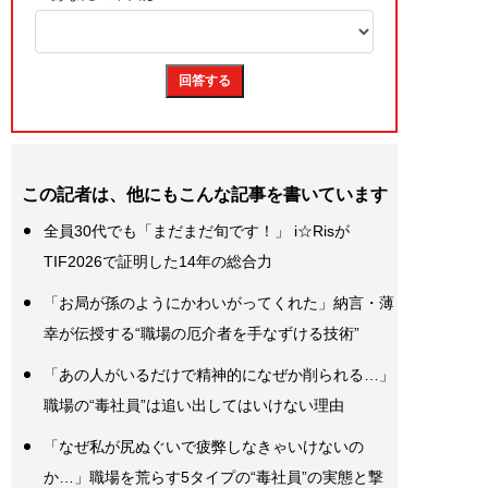
この記者は、他にもこんな記事を書いています
全員30代でも「まだまだ旬です！」 i☆Risが
TIF2026で証明した14年の総合力
「お局が孫のようにかわいがってくれた」納言・薄
幸が伝授する“職場の厄介者を手なずける技術”
「あの人がいるだけで精神的になぜか削られる…」
職場の“毒社員”は追い出してはいけない理由
「なぜ私が尻ぬぐいで疲弊しなきゃいけないの
か…」職場を荒らす5タイプの“毒社員”の実態と撃