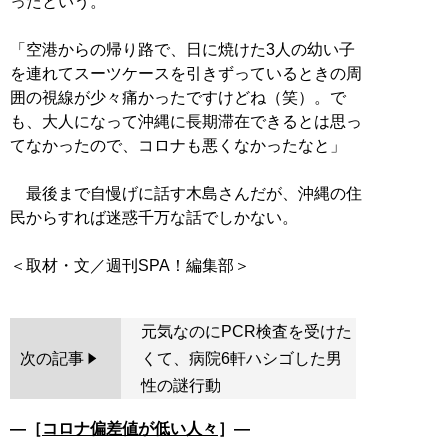
ったという。
「空港からの帰り路で、日に焼けた3人の幼い子
を連れてスーツケースを引きずっているときの周
囲の視線が少々痛かったですけどね（笑）。で
も、大人になって沖縄に長期滞在できるとは思っ
てなかったので、コロナも悪くなかったなと」
最後まで自慢げに話す木島さんだが、沖縄の住
民からすれば迷惑千万な話でしかない。
元気なのにPCR検査を受けた
次の記事
くて、病院6軒ハシゴした男
性の謎行動
―［
コロナ偏差値が低い人々
］―