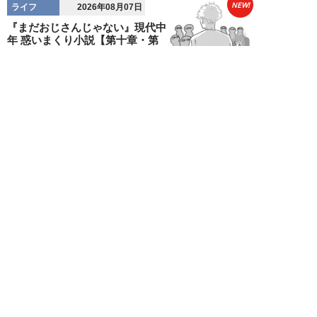
NEW!
ライフ
2026年08月07日
『まだおじさんじゃない』現代中
年 惑いまくり小説【第十章・第
三話 堅山賢一...
鳥トマト
NEW!
ライフ
2026年08月07日
ラーメンを「年間800杯」を食す
35歳男性を直撃。「9年で35キロ
増」も健...
Mr.tsubaking
NEW!
ライフ
2026年08月07日
「邪魔なんだよ！」新幹線で座席
を蹴ってくる後ろの男性…恐怖に
震えた女性客を...
chimi86