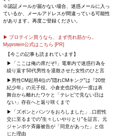
※認証メールが届かない場合、迷惑メールに入っ
ているか、メールアドレスが間違っている可能性
があります。再度ご登録ください。
▶ プロテイン買うなら、まず売れ筋から。
Myprotein公式はこちら [PR]
【今この記事も読まれています】
▶「ここは俺の席だぞ!」電車内で迷惑行為を
繰り返す50代男性を退散させた女性のひと言
▶男性CM起用4位の“隠れCMキング”は『20世
紀少年』の元子役。小倉史也(29)が一度は表
舞台から離れたワケと「テレビで見ない日は
ない」存在へと返り咲くまで
▶「ズボンとパンツをおろしました」...口腔性
交に至るまでの“生々しいやりとり”を証言。元
ジャンポケ斉藤被告が「同意があった」と信
じた理由