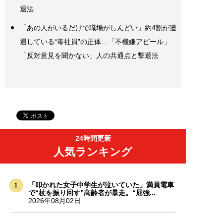
退法
「あの人がいるだけで職場がしんどい」約4割が遭
遇している“毒社員”の正体…「不機嫌アピール」
「反対意見を聞かない」人の共通点と撃退法
24時間更新
人気ランキング
「叩かれた女子中学生が泣いていた」満員電車
で“杖を振り回す”高齢者が暴走。“屈強...
2026年08月02日