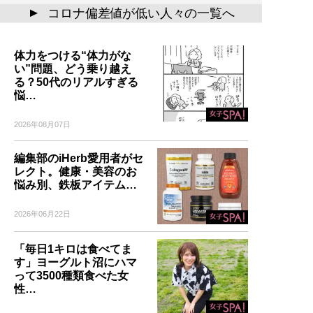
コロナ偏差値が低い人々の一覧へ
▲
体力をつける“体力がな
い”問題、どう乗り越え
る？50代のリアルすぎる
悩…
2026年08月07日
編集部のiHerb愛用者がセ
レクト。健康・美容のお
悩み別、鉄板アイテム…
2026年06月22日
「毎日1キロは食べてま
す」ヨーグルト沼にハマ
って3500種類食べた女
性…