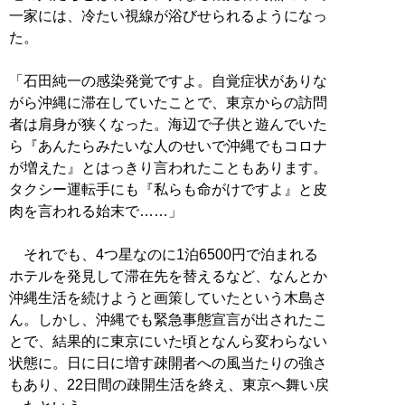
一家には、冷たい視線が浴びせられるようになっ
た。
「石田純一の感染発覚ですよ。自覚症状がありな
がら沖縄に滞在していたことで、東京からの訪問
者は肩身が狭くなった。海辺で子供と遊んでいた
ら『あんたらみたいな人のせいで沖縄でもコロナ
が増えた』とはっきり言われたこともあります。
タクシー運転手にも『私らも命がけですよ』と皮
肉を言われる始末で……」
それでも、4つ星なのに1泊6500円で泊まれる
ホテルを発見して滞在先を替えるなど、なんとか
沖縄生活を続けようと画策していたという木島さ
ん。しかし、沖縄でも緊急事態宣言が出されたこ
とで、結果的に東京にいた頃となんら変わらない
状態に。日に日に増す疎開者への風当たりの強さ
もあり、22日間の疎開生活を終え、東京へ舞い戻