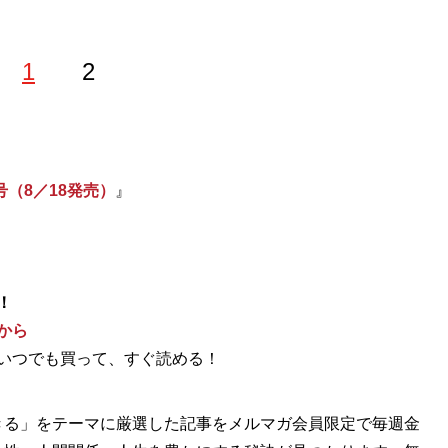
1
2
号（8／18発売）
』
！
から
いつでも買って、すぐ読める！
きる」をテーマに厳選した記事をメルマガ会員限定で毎週金