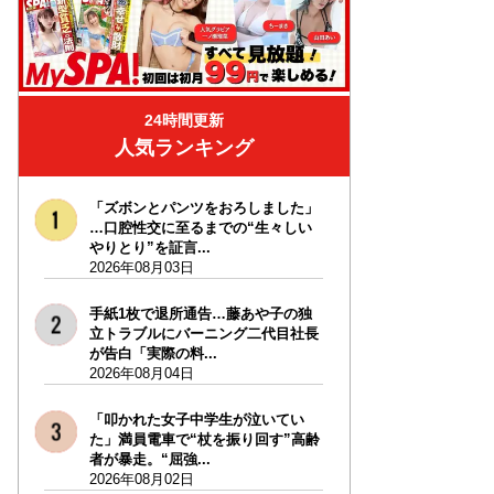
24時間更新
人気ランキング
「ズボンとパンツをおろしました」
…口腔性交に至るまでの“生々しい
やりとり”を証言...
2026年08月03日
手紙1枚で退所通告…藤あや子の独
立トラブルにバーニング二代目社長
が告白「実際の料...
2026年08月04日
「叩かれた女子中学生が泣いてい
た」満員電車で“杖を振り回す”高齢
者が暴走。“屈強...
2026年08月02日