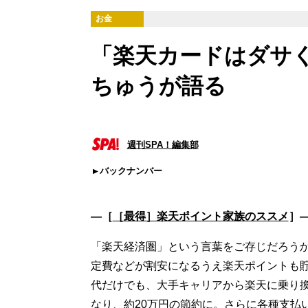
お金
「楽天カードはダサ
ちゅうが語る
週刊SPA！編集部
バックナンバー
―［
［最得］楽天ポイント家族のススメ
］
「楽天経済圏」という言葉をご存じだろう
定費などが割安になるうえ楽天ポイントも
代だけでも、大手キャリアから楽天に乗り換える
なり、約20万円の節約に。さらに各種支払