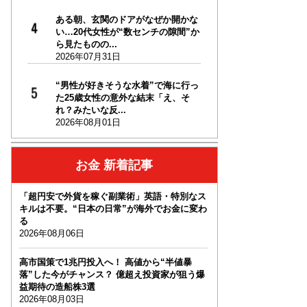
ある朝、玄関のドアがなぜか開かな
い…20代女性が“数センチの隙間”か
ら見たものの...
2026年07月31日
“男性が好きそうな水着”で海に行っ
た25歳女性の意外な結末「え、そ
れ？みたいな反...
2026年08月01日
お金 新着記事
「超円安で外貨を稼ぐ副業術」英語・特別なス
キルは不要。“日本の日常”が海外でお金に変わ
る
2026年08月06日
高市国策で1兆円投入へ！ 高値から“半値暴
落”した今がチャンス？ 億超え投資家が狙う爆
益期待の造船株3選
2026年08月03日