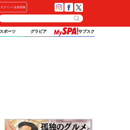
ログイン
会員登録
スポーツ
グラビア
サブスク