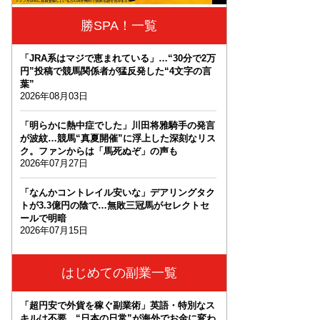
勝SPA！一覧
「JRA系はマジで恵まれている」…“30分で2万
円”投稿で競馬関係者が猛反発した“4文字の言
葉”
2026年08月03日
「明らかに熱中症でした」川田将雅騎手の発言
が波紋…競馬“真夏開催”に浮上した深刻なリス
ク。ファンからは「馬死ぬぞ」の声も
2026年07月27日
「なんかコントレイル安いな」デアリングタク
トが3.3億円の陰で…無敗三冠馬がセレクトセ
ールで明暗
2026年07月15日
はじめての副業一覧
「超円安で外貨を稼ぐ副業術」英語・特別なス
キルは不要。“日本の日常”が海外でお金に変わ