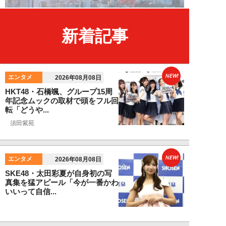
新着記事
NEW!
エンタメ
2026年08月08日
HKT48・石橋颯、グループ15周
年記念ムックの取材で頭をフル回
転「どうや...
須田紫苑
NEW!
エンタメ
2026年08月08日
SKE48・太田彩夏が自身初の写
真集を猛アピール「今が一番かわ
いいって自信...