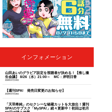
インフォメーション
山田あいのグラビア設定を視聴者が決める！【推し撮
生会議】 8/26（水）21:00～ MC：岸明日香
2026年07月29日
【週刊SPA! 発売日変更のお知らせ】
2026年07月28日
「天羽希純」のセクシーな秘蔵カットを大放出！週刊
SPA!のサブスク「MySPA!」続々更新中！初回は初月