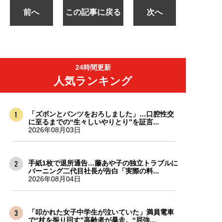
前へ
この記事に戻る
次へ
24時間更新
人気ランキング
「ズボンとパンツをおろしました」…口腔性交
に至るまでの“生々しいやりとり”を証言...
2026年08月03日
手紙1枚で退所通告…藤あや子の独立トラブルに
バーニング二代目社長が告白「実際の料...
2026年08月04日
「叩かれた女子中学生が泣いていた」満員電車
で“杖を振り回す”高齢者が暴走。“屈強...