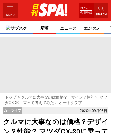
ログイン
会員登録
サブスク
新着
ニュース
エンタメ
ライフ
トップ
クルマに大事なのは価格？デザイン？性能？ マツ
ダCX-30に乗って考えてみた
オートクラブ
カーライフ
2020年09月03日
クルマに大事なのは価格？デザイ
ン？性能？ マツダCX-30に乗って