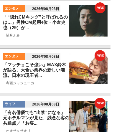
NEW!
エンタメ
2026年08月08日
「“隠れCMキング”と呼ばれるの
は…」男性CM起用4位・小倉史
也（29）が...
望月ふみ
NEW!
エンタメ
2026年08月08日
「マッチョこそ強い」MAX鈴木
が語る、大食い業界の新しい潮
流。日本の現王者...
寺西ジャジューカ
NEW!
ライフ
2026年08月08日
「有名俳優でも“出禁”になる」
元ホテルマンが見た、残念な客の
共通点／「お客...
オオサキサオリ