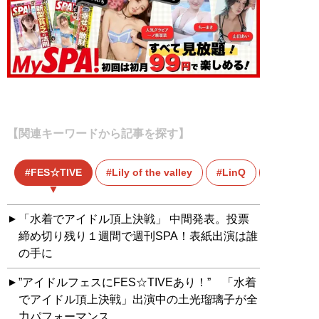
【関連キーワードから記事を探す】
FES☆TIVE
Lily of the valley
LinQ
lyrical s
「水着でアイドル頂上決戦」 中間発表。投票
締め切り残り１週間で週刊SPA！表紙出演は誰
の手に
”アイドルフェスにFES☆TIVEあり！” 「水着
でアイドル頂上決戦」出演中の土光瑠璃子が全
力パフォーマンス