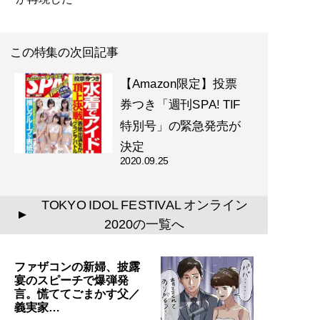
この特集の次回記事
【Amazon限定】投票
券つき「週刊SPA! TIF
特別号」の緊急発売が
決定
2020.09.25
TOKYO IDOL FESTIVAL オンライン
▲
2020の一覧へ
ファザコンの新婦、披露
宴のスピーチで爆弾発
言。慌ててごまかす父／
義実家…