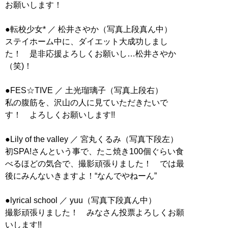
お願いします！
●転校少女* ／ 松井さやか（写真上段真ん中）
ステイホーム中に、ダイエット大成功しまし
た！ 是非応援よろしくお願いし…松井さやか
（笑)！
●FES☆TIVE ／ 土光瑠璃子（写真上段右）
私の腹筋を、沢山の人に見ていただきたいで
す！ よろしくお願いします!!
●Lily of the valley ／ 宮丸くるみ（写真下段左）
初SPA!さんという事で、たこ焼き100個ぐらい食
べるほどの気合で、撮影頑張りました！ では最
後にみんないきますよ！“なんでやねーん”
●lyrical school ／ yuu（写真下段真ん中）
撮影頑張りました！ みなさん投票よろしくお願
いします!!