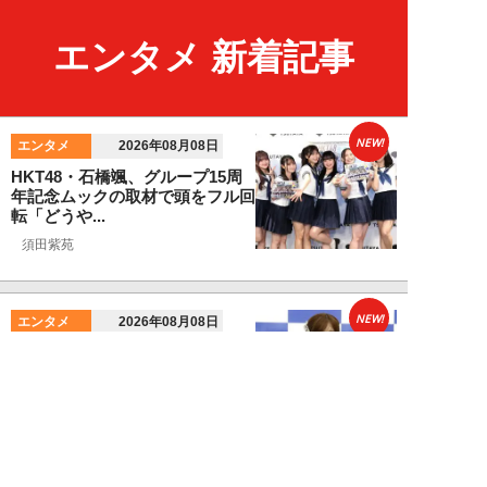
エンタメ 新着記事
NEW!
エンタメ
2026年08月08日
HKT48・石橋颯、グループ15周
年記念ムックの取材で頭をフル回
転「どうや...
須田紫苑
NEW!
エンタメ
2026年08月08日
SKE48・太田彩夏が自身初の写
真集を猛アピール「今が一番かわ
いいって自信...