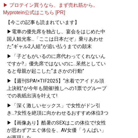
▶ プロテイン買うなら、まず売れ筋から。
Myprotein公式はこちら [PR]
【今この記事も読まれています】
▶電車の優先席を独占し、宴会をはじめた中
国人観光客...「ここは日本だぞ」乗りあわせ
た“ギャル2人組”が追い払うまでの顛末
▶「子どもがいるのに席代わってくれないん
ですか?」優先席ではないのに...呆然としてい
ると母親が起こした“まさかの行動”
▶【週刊SPA!×TIF2025】“水着でアイドル頂
上決戦”が今年も開催!推しへの1票でグループ
での表紙出演を叶えて!
▶「深く激しいセックス」で女性がドン引
き...?女性を絶頂に向かわせるおすすめ体位3つ
▶【画像あり】酷暑のSEXはこの体位で!女性
が思わずアエぐ体位を、AV女優「うんぱい」
が再現した