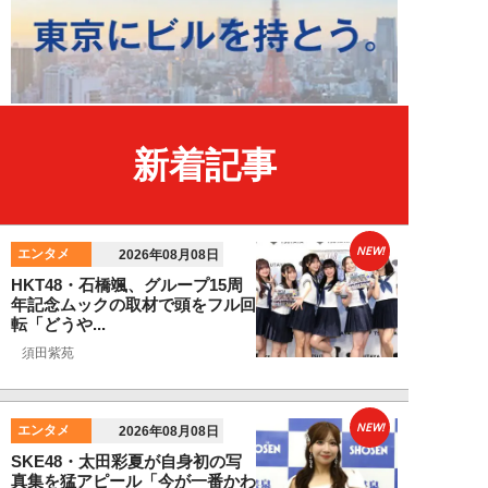
新着記事
NEW!
エンタメ
2026年08月08日
HKT48・石橋颯、グループ15周
年記念ムックの取材で頭をフル回
転「どうや...
須田紫苑
NEW!
エンタメ
2026年08月08日
SKE48・太田彩夏が自身初の写
真集を猛アピール「今が一番かわ