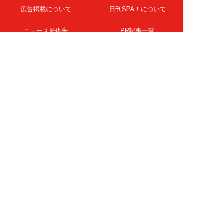
広告掲載について
日刊SPA！について
ニュース提供先
PR記事一覧
ライター・執筆者募集
プライバシーポリシー
Cookie使用について
著作権について
運営会社
記事使用について
お問い合わせ
よくある質問
扶桑社Webメディア
女子SPA！
天然生活
ESSE ONLINE