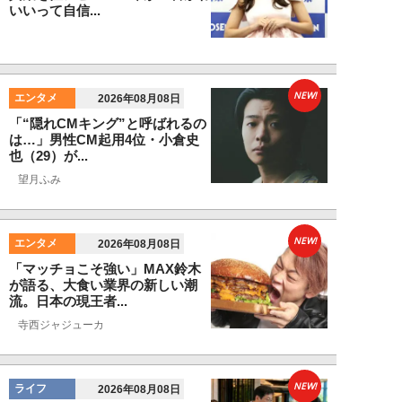
いいって自信...
NEW!
エンタメ
2026年08月08日
「“隠れCMキング”と呼ばれるの
は…」男性CM起用4位・小倉史
也（29）が...
望月ふみ
NEW!
エンタメ
2026年08月08日
「マッチョこそ強い」MAX鈴木
が語る、大食い業界の新しい潮
流。日本の現王者...
寺西ジャジューカ
NEW!
ライフ
2026年08月08日