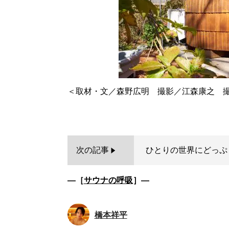
＜取材・文／森野広明 撮影／江森康之 撮影
次の記事
ひとりの世界にどっぷ
―［
サウナの呼吸
］―
橋本祥平