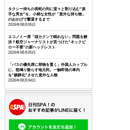
タクシー待ちの長蛇の列に堂々と割り込む“派
手な男女”を、小柄な女性が「意外な持ち物」
のおかげで撃退するまで
2026年08月05日
エコノミー席「頭カクンで眠れない」問題を解
決？航空ジャーナリストが見つけた“ネックピ
ロー不要”の新ヘッドレスト
2026年08月05日
「バスの優先席に荷物を置く」外国人カップル
に、怒鳴り散らす地元民。一触即発の車内
を“鎮静化”させた意外な人物
2026年08月04日