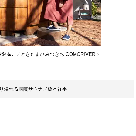
協力／ときたまひみつきち COMORIVER＞
り浸れる暗闇サウナ／橋本祥平