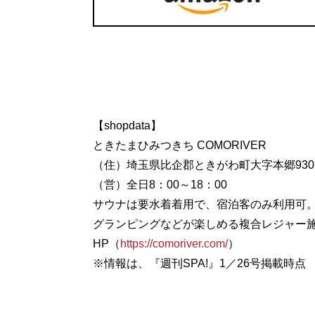
【shopdata】
ときたまひみつきち COMORIVER
（住）埼玉県比企郡ときがわ町大字本郷930
（営）全日8：00～18：00
サウナは要水着着用で、宿泊客のみ利用可。参
グランピングなどが楽しめる複合レジャー施
HP（
https://comoriver.com/
）
※情報は、『週刊SPA!』1／26号掲載時点