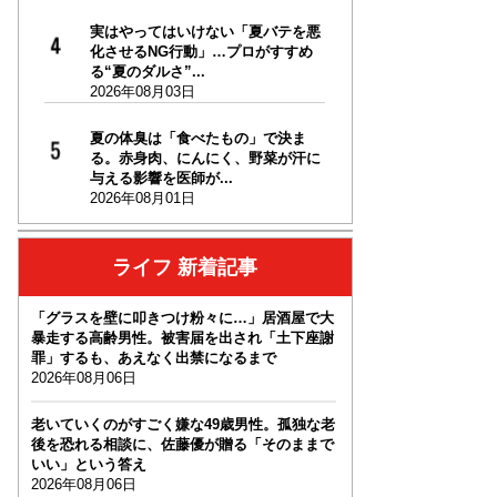
実はやってはいけない「夏バテを悪
化させるNG行動」…プロがすすめ
る“夏のダルさ”...
2026年08月03日
夏の体臭は「食べたもの」で決ま
る。赤身肉、にんにく、野菜が汗に
与える影響を医師が...
2026年08月01日
ライフ 新着記事
「グラスを壁に叩きつけ粉々に…」居酒屋で大
暴走する高齢男性。被害届を出され「土下座謝
罪」するも、あえなく出禁になるまで
2026年08月06日
老いていくのがすごく嫌な49歳男性。孤独な老
後を恐れる相談に、佐藤優が贈る「そのままで
いい」という答え
2026年08月06日