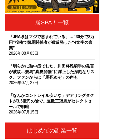
勝SPA！一覧
「JRA系はマジで恵まれている」…“30分で2万
円”投稿で競馬関係者が猛反発した“4文字の言
葉”
2026年08月03日
「明らかに熱中症でした」川田将雅騎手の発言
が波紋…競馬“真夏開催”に浮上した深刻なリス
ク。ファンからは「馬死ぬぞ」の声も
2026年07月27日
「なんかコントレイル安いな」デアリングタク
トが3.3億円の陰で…無敗三冠馬がセレクトセ
ールで明暗
2026年07月15日
はじめての副業一覧