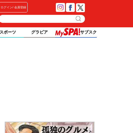
ログイン
会員登録
スポーツ
グラビア
サブスク