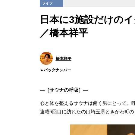
ライフ
日本に3施設だけの
／橋本祥平
橋本祥平
バックナンバー
―［
サウナの呼吸
］―
心と体を整えるサウナは働く男にとって、
連載6回目に訪れたのは埼玉県ときがわ町の