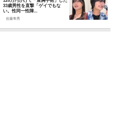
120万円かけて「豊胸手術」した
33歳男性を直撃「ゲイでもな
い。性同一性障...
佐藤隼秀
NEW!
ライフ
2026年08月08日
満員の新幹線で子供が「座りたい
～！」迷惑家族に困惑…周囲の乗
客が内心“スカ...
日刊SPA!取材班
NEW!
ライフ
2026年08月07日
自分が絶ってしまったもう一つの
人生を思いながら、限定50食の
ランチロース定...
カツセマサヒコ