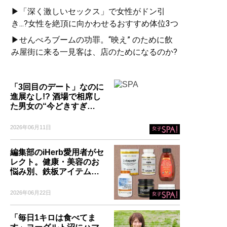
▶「深く激しいセックス」で女性がドン引
き...?女性を絶頂に向かわせるおすすめ体位3つ
▶せんべろブームの功罪。“映え” のために飲
み屋街に来る一見客は、店のためになるのか?
「3回目のデート」なのに
進展なし!? 酒場で相席し
た男女の“今どきすぎ…
2026年06月11日
編集部のiHerb愛用者がセ
レクト。健康・美容のお
悩み別、鉄板アイテム…
2026年06月22日
「毎日1キロは食べてま