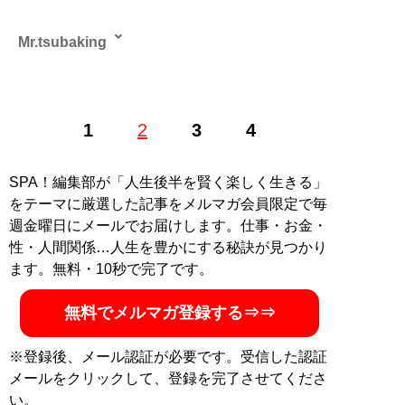
Mr.tsubaking
Boogie the マッハモータースのドラマーとして、
1
2
3
4
NHK「大！天才てれびくん」の主題歌を担当し、サエキ
けんぞうや野宮真貴らのバックバンドも務める。またBS
朝日「世界の名画」をはじめ、放送作家としても活動
SPA！編集部が「人生後半を賢く楽しく生きる」
し、Webサイト「世界の美術館」での美術コラムやニュ
をテーマに厳選した記事をメルマガ会員限定で毎
ースサイト「TABLO」での珍スポット連載を執筆。その
週金曜日にメールでお届けします。仕事・お金・
ほか、旅行会社などで仏像解説も。
性・人間関係…人生を豊かにする秘訣が見つかり
ます。無料・10秒で完了です。
記事一覧へ
無料でメルマガ登録する⇒⇒
※登録後、メール認証が必要です。受信した認証
メールをクリックして、登録を完了させてくださ
い。