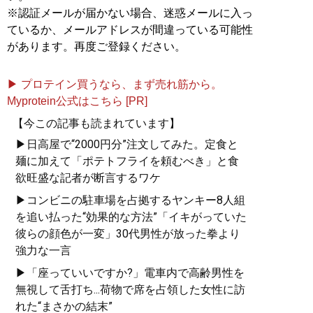
※認証メールが届かない場合、迷惑メールに入っ
ているか、メールアドレスが間違っている可能性
があります。再度ご登録ください。
▶ プロテイン買うなら、まず売れ筋から。
Myprotein公式はこちら [PR]
【今この記事も読まれています】
▶日高屋で“2000円分”注文してみた。定食と
麺に加えて「ポテトフライを頼むべき」と食
欲旺盛な記者が断言するワケ
▶コンビニの駐車場を占拠するヤンキー8人組
を追い払った“効果的な方法”「イキがっていた
彼らの顔色が一変」30代男性が放った拳より
強力な一言
▶「座っていいですか?」電車内で高齢男性を
無視して舌打ち...荷物で席を占領した女性に訪
れた“まさかの結末”