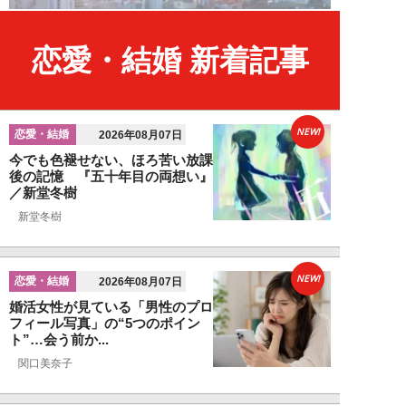
恋愛・結婚 新着記事
NEW!
恋愛・結婚
2026年08月07日
今でも色褪せない、ほろ苦い放課
後の記憶 『五十年目の両想い』
／新堂冬樹
新堂冬樹
NEW!
恋愛・結婚
2026年08月07日
婚活女性が見ている「男性のプロ
フィール写真」の“5つのポイン
ト”…会う前か...
関口美奈子