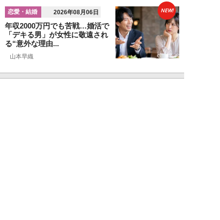
NEW!
恋愛・結婚
2026年08月06日
年収2000万円でも苦戦…婚活で
「デキる男」が女性に敬遠され
る“意外な理由...
山本早織
NEW!
恋愛・結婚
2026年08月04日
「当初からナルシストっぽいとは
思っていたんですけど…」女性が
密かに“恋愛対...
堺屋大地
NEW!
恋愛・結婚
2026年08月02日
「ダサい中年男性」に共通す
る“時代遅れのファッション”と
は。100万円の「...
堺屋大地