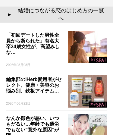
結婚につながる恋のはじめ方の一覧
▲
へ
「初回デートした男性全
員から断られた」有名大
卒34歳女性が、高望みし
な…
2026年08月08日
編集部のiHerb愛用者がセ
レクト。健康・美容のお
悩み別、鉄板アイテム…
2026年06月22日
なんか顔色が悪い、いつ
もだるい…年齢でも過労
でもない“意外な原因”が