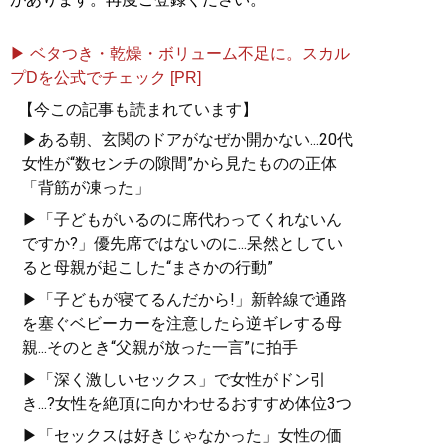
▶ ベタつき・乾燥・ボリューム不足に。スカル
プDを公式でチェック [PR]
【今この記事も読まれています】
▶ある朝、玄関のドアがなぜか開かない...20代
女性が“数センチの隙間”から見たものの正体
「背筋が凍った」
▶「子どもがいるのに席代わってくれないん
ですか?」優先席ではないのに...呆然としてい
ると母親が起こした“まさかの行動”
▶「子どもが寝てるんだから!」新幹線で通路
を塞ぐベビーカーを注意したら逆ギレする母
親...そのとき“父親が放った一言”に拍手
▶「深く激しいセックス」で女性がドン引
き...?女性を絶頂に向かわせるおすすめ体位3つ
▶「セックスは好きじゃなかった」女性の価