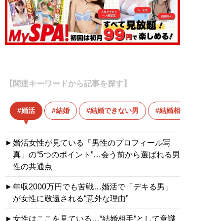
【関連キーワードから記事を探す】
婚活
結婚
結婚できない男
結婚相談所
婚活女性が見ている「男性のプロフィール写
真」の“5つのポイント”…会う前から選ばれる男
性の共通点
年収2000万円でも苦戦…婚活で「デキる男」
が女性に敬遠される“意外な理由”
女性はここを見ている…“結婚相手”として意識