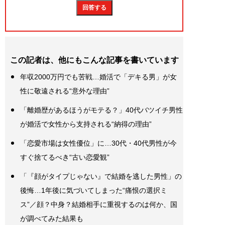
この記者は、他にもこんな記事を書いています
年収2000万円でも苦戦…婚活で「デキる男」が女
性に敬遠される“意外な理由”
「離婚歴があるほうがモテる？」40代バツイチ男性
が婚活で女性から支持される“納得の理由”
「恋愛市場は女性優位」に…30代・40代男性が今
すぐ捨てるべき“古い恋愛観”
「『顔がタイプじゃない』で結婚を逃した男性」の
後悔…1年後に気づいてしまった“痛恨の選択ミ
ス”／顔？中身？結婚相手に重視するのは何か、国
が調べてみた結果も