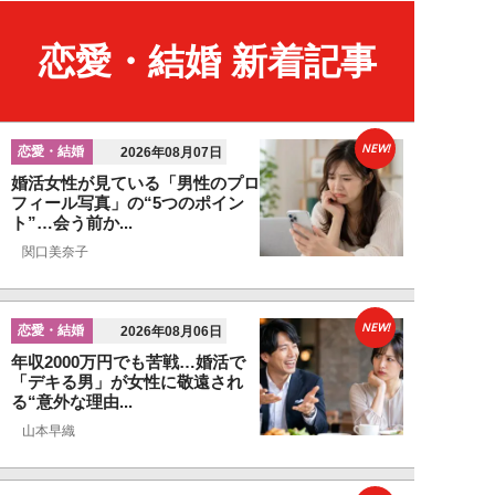
恋愛・結婚 新着記事
NEW!
恋愛・結婚
2026年08月07日
婚活女性が見ている「男性のプロ
フィール写真」の“5つのポイン
ト”…会う前か...
関口美奈子
NEW!
恋愛・結婚
2026年08月06日
年収2000万円でも苦戦…婚活で
「デキる男」が女性に敬遠され
る“意外な理由...
山本早織