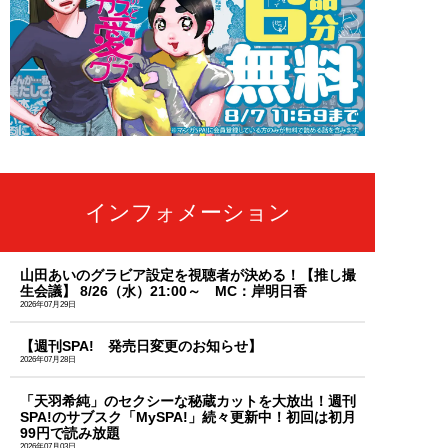
インフォメーション
山田あいのグラビア設定を視聴者が決める！【推し撮
生会議】 8/26（水）21:00～ MC：岸明日香
2026年07月29日
【週刊SPA! 発売日変更のお知らせ】
2026年07月28日
「天羽希純」のセクシーな秘蔵カットを大放出！週刊
SPA!のサブスク「MySPA!」続々更新中！初回は初月
99円で読み放題
2026年07月03日