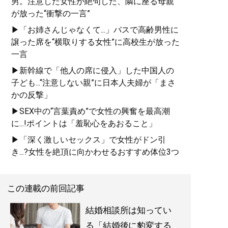
男。注意した女性が絶句した、隣に座る母親
が放った“衝撃の一言”
▶「お姉さんじゃなくて...」バスで高齢男性に
譲った席を“横取りする女性”に高校生が放った
一言
▶新幹線で「他人の席に侵入」した中国人の
子ども...“注意しない親”に日本人夫婦が「まさ
かの反撃」
▶SEX中の“言葉責め”で女性の興奮を最高潮
に...!ポイントは「羞恥心をあおること」
▶「深く激しいセックス」で女性がドン引
き...?女性を絶頂に向かわせるおすすめ体位3つ
この連載の前回記事
結婚相談所は知ってい
る「結婚後に豹変する