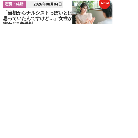
NEW!
恋愛・結婚
2026年08月04日
「当初からナルシストっぽいとは
思っていたんですけど…」女性が
密かに“恋愛対...
堺屋大地
NEW!
恋愛・結婚
2026年08月02日
「ダサい中年男性」に共通す
る“時代遅れのファッション”と
は。100万円の「...
堺屋大地
NEW!
恋愛・結婚
2026年08月01日
食事デート中、実は女性から「幻
滅されている」40・50代男性の
特徴5つ。「...
堺屋大地