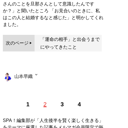
さんのことを旦那さんとして意識したんです
か？」と聞いたところ 「お見合いのときに、私
はこの人と結婚するなと感じた」と明かしてくれ
ました。
「運命の相手」と出会うまで
次のページ
にやってきたこと
山本早織
1985年、東京生まれ。アイドル、銀座のホステスなどを
1
2
3
4
経て、現在は恋愛コンサルタントとして結婚したい男女
に向けて情報や出会いの場を提供する。「
最短成婚成功
の秘訣マガジン
」をLINEで配信中。公式ホームページ
SPA！編集部が「人生後半を賢く楽しく生きる」
「
結婚につながる恋のコンサルタント 山本早織
」（Xア
をテーマに厳選した記事をメルマガ会員限定で毎