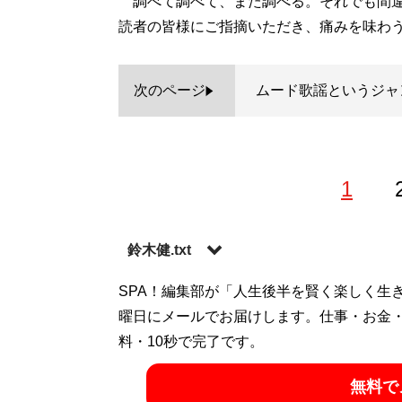
調べて調べて、また調べる。それでも間違
読者の皆様にご指摘いただき、痛みを味わ
次のページ
ムード歌謡というジャ
1
鈴木健.txt
（すずきけん）――’66年、東京都葛飾区亀
SPA！編集部が「人生後半を賢く楽しく生
21年間、ベースボール・マガジン社に在籍
曜日にメールでお届けします。仕事・お金
レスmobile』編集長を務める。退社後は
料・10秒で完了です。
などで執筆。50団体以上のプロレス中継の
無料で
を務めたことから知り合い、マッスル休止