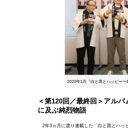
2020年1月『白と黒とハッピー
＜第120回／最終回＞アル
に及ぶ純烈物語
2年3ヵ月に渡り連載した「白と黒とハッ