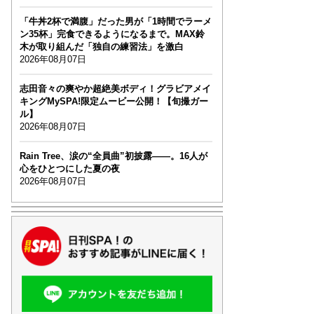
「牛丼2杯で満腹」だった男が「1時間でラーメ
ン35杯」完食できるようになるまで。MAX鈴
木が取り組んだ「独自の練習法」を激白
2026年08月07日
志田音々の爽やか超絶美ボディ！グラビアメイ
キングMySPA!限定ムービー公開！【旬撮ガー
ル】
2026年08月07日
Rain Tree、涙の“全員曲”初披露――。16人が
心をひとつにした夏の夜
2026年08月07日