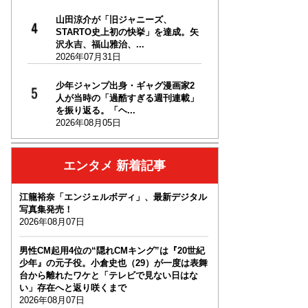
山田涼介が「旧ジャニーズ、
STARTO史上初の快挙」を達成。矢
沢永吉、福山雅治、...
2026年07月31日
少年ジャンプ出身・ギャグ漫画家2
人が当時の「過酷すぎる週刊連載」
を振り返る。「ヘ...
2026年08月05日
エンタメ 新着記事
江籠裕奈「エンジェルボディ」、最新デジタル
写真集発売！
2026年08月07日
男性CM起用4位の“隠れCMキング”は『20世紀
少年』の元子役。小倉史也（29）が一度は表舞
台から離れたワケと「テレビで見ない日はな
い」存在へと返り咲くまで
2026年08月07日