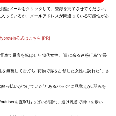
facebook「Kensuzukitxt」
blog「KEN筆.txt」
。著書『
白と黒
た認証メールをクリックして、登録を完了させてください。
』が発売
に入っているか、メールアドレスが間違っている可能性があ
』
otein公式はこちら [PR]
ル解散の危機!?」エンタメ界を揺るがしている「コロナ
3年連続3度目の紅白歌合戦出場を果たした、スーパー銭湯ア
電車で乗客を転ばせた40代女性。“目に余る迷惑行為”で乗
いかにコロナと戦い、それを乗り越えてきたのか。
を無視して舌打ち...荷物で席を占領した女性に訪れた“まさ
酔っ払いがつけていた“とあるバッジ”に見覚えが...弱みを
utuberを直撃!おっぱいが揺れ、透け乳首で街中を歩い
ー~純烈物語
』