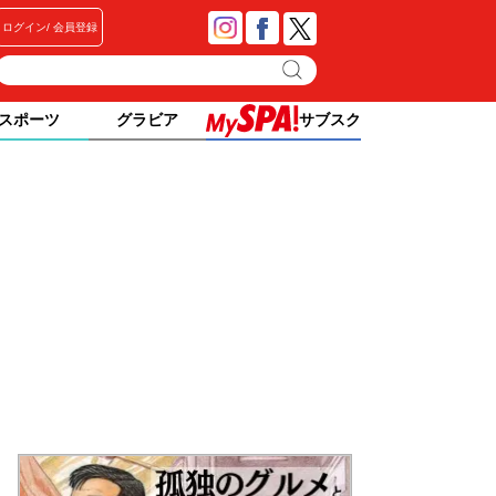
ログイン
会員登録
スポーツ
グラビア
サブスク