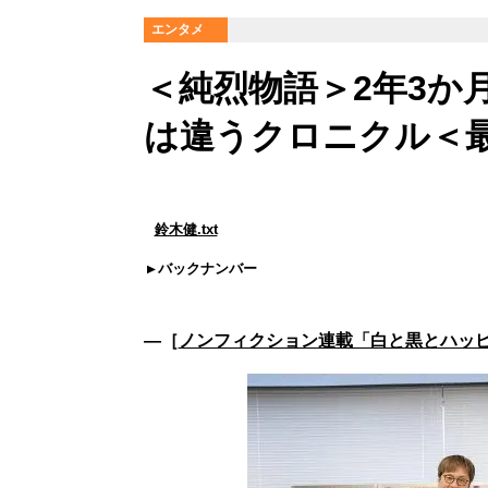
エンタメ
＜純烈物語＞2年3か
は違うクロニクル＜
鈴木健.txt
バックナンバー
―［
ノンフィクション連載「白と黒とハッピ