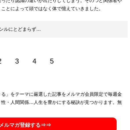
ったり認識の違いが出たりしてしまう。そのつど関係者や
うことによって頭ではなく体で憶えていきました。
ンルにとどまらず…
2
3
4
5
有出身。’88年９月～’09年９月までアルバイト時代から数え
きる」をテーマに厳選した記事をメルマガ会員限定で毎週金
し『週刊プロレス』編集次長及び同誌携帯サイト『週刊プロ
・性・人間関係…人生を豊かにする秘訣が見つかります。無
フリー編集ライターとしてプロレスに限らず音楽、演劇、映画
実況・解説をする。酒井一圭とはマッスルのテレビ中継解説
メルマガ登録する⇒⇒
後も出演舞台のレビューを執筆。今回のマッスル再開時にも