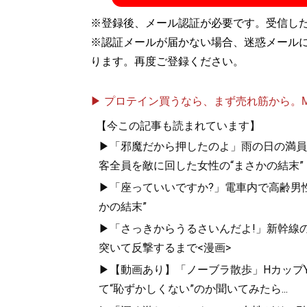
コラムを寄稿している。
Twitter@yaroutxt
、
※登録後、メール認証が必要です。受信し
とハッピー～純烈物語
』『
純烈物語 20-21
※認証メールが届かない場合、迷惑メール
ります。再度ご登録ください。
『
純烈物語 20-21
▶ プロテイン買うなら、まず売れ筋から。Mypr
「濃厚接触アイド
【今この記事も読まれています】
禍」。20年末、
▶「邪魔だから押したのよ」雨の日の満員
イドル「純烈」は
客全員を敵に回した女性の“まさかの結末”
▶「座っていいですか?」電車内で高齢男性
かの結末”
▶「さっきからうるさいんだよ!」新幹線の
突いて反撃するまで<漫画>
▶【動画あり】「ノーブラ散歩」HカップYo
『
白と黒とハッピ
て“恥ずかしくない”のか聞いてみたら...