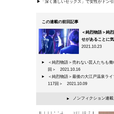
▶「深く激しいセックス」で女性がドン引き
なぜ純烈は復活で
される「純烈物語
この連載の前回記事
＜純烈物語＞純烈
せがあることに気
2021.10.23
記事一覧へ
＜純烈物語＞売れない芸人たちも働
回＞
2021.10.16
＜純烈物語＞最後の大江戸温泉ライ
117回＞
2021.10.09
ノンフィクション連載
▲