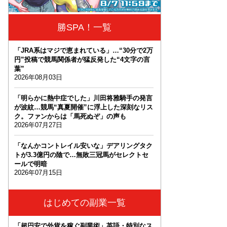
勝SPA！一覧
「JRA系はマジで恵まれている」…“30分で2万
円”投稿で競馬関係者が猛反発した“4文字の言
葉”
2026年08月03日
「明らかに熱中症でした」川田将雅騎手の発言
が波紋…競馬“真夏開催”に浮上した深刻なリス
ク。ファンからは「馬死ぬぞ」の声も
2026年07月27日
「なんかコントレイル安いな」デアリングタク
トが3.3億円の陰で…無敗三冠馬がセレクトセ
ールで明暗
2026年07月15日
はじめての副業一覧
「超円安で外貨を稼ぐ副業術」英語・特別なス