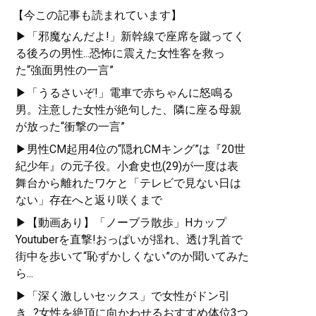
【今この記事も読まれています】
▶「邪魔なんだよ!」新幹線で座席を蹴ってく
る後ろの男性...恐怖に震えた女性客を救っ
た“強面男性の一言”
▶「うるさいぞ!」電車で赤ちゃんに怒鳴る
男。注意した女性が絶句した、隣に座る母親
が放った“衝撃の一言”
▶男性CM起用4位の“隠れCMキング”は『20世
紀少年』の元子役。小倉史也(29)が一度は表
舞台から離れたワケと「テレビで見ない日は
ない」存在へと返り咲くまで
▶【動画あり】「ノーブラ散歩」Hカップ
Youtuberを直撃!おっぱいが揺れ、透け乳首で
街中を歩いて“恥ずかしくない”のか聞いてみた
ら...
▶「深く激しいセックス」で女性がドン引
き...?女性を絶頂に向かわせるおすすめ体位3つ