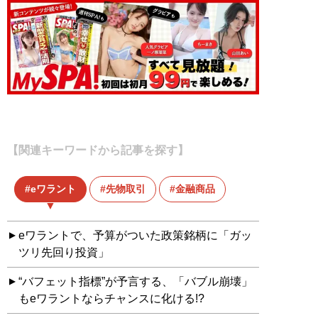
【関連キーワードから記事を探す】
eワラント
先物取引
金融商品
eワラントで、予算がついた政策銘柄に「ガッ
ツリ先回り投資」
“バフェット指標”が予言する、「バブル崩壊」
もeワラントならチャンスに化ける!?