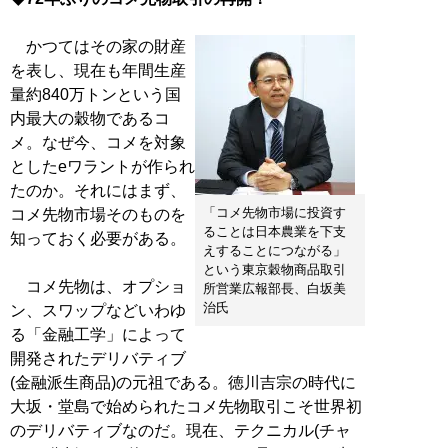
かつてはその家の財産
を表し、現在も年間生産
量約840万トンという国
内最大の穀物であるコ
メ。なぜ今、コメを対象
としたeワラントが作られ
たのか。それにはまず、
「コメ先物市場に投資す
コメ先物市場そのものを
ることは日本農業を下支
知っておく必要がある。
えすることにつながる」
という東京穀物商品取引
コメ先物は、オプショ
所営業広報部長、白坂美
治氏
ン、スワップなどいわゆ
る「金融工学」によって
開発されたデリバティブ
(金融派生商品)の元祖である。徳川吉宗の時代に
大坂・堂島で始められたコメ先物取引こそ世界初
のデリバティブなのだ。現在、テクニカル(チャ