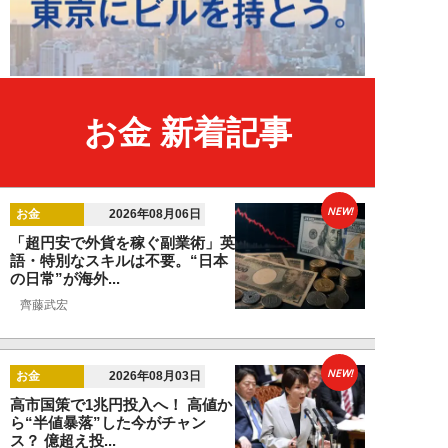
お金 新着記事
NEW!
お金
2026年08月06日
「超円安で外貨を稼ぐ副業術」英
語・特別なスキルは不要。“日本
の日常”が海外...
齊藤武宏
NEW!
お金
2026年08月03日
高市国策で1兆円投入へ！ 高値か
ら“半値暴落”した今がチャン
ス？ 億超え投...