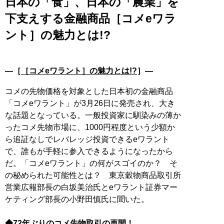
日本の「食」、日本の「農業」を
下支えする金融商品［コメeワラ
ント］の魅力とは!?
―［
［コメeワラント］の魅力とは!?
］―
コメの先物価格を対象とした日本初の金融商品
「コメeワラント」が3月26日に発売され、大き
な話題となっている。一般投資家に馴染みの薄か
ったコメ先物市場に、1000円程度という少額か
ら追証なしでレバレッジ投資できるeワラント
で、誰もが手軽に参入できるようになったから
だ。「コメeワラント」の何がスゴイのか？ そ
の秘められた可能性とは？ 東京穀物商品取引所
営業広報部長の白坂美治氏とeワラント証券マー
ケティング部長の小野田慎氏に聞いた。
◆72年ぶりのコメ先物取引の再開！