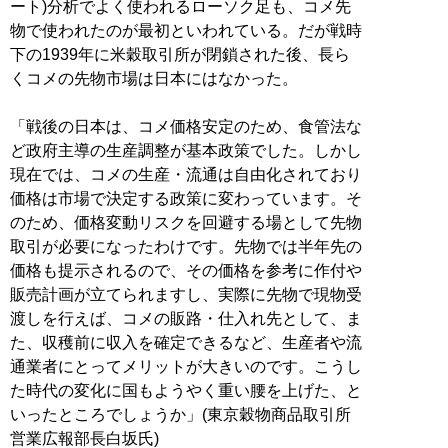
ート)分析でよく使われるローソク足も、コメ先
物で使われたのが最初といわれている。だが戦時
下の1939年に米穀取引所が閉鎖された後、長ら
くコメの先物市場は日本にはなかった。
「戦後の日本は、コメ価格安定のため、食管法な
ど政府主導の生産調整が基本政策でした。しかし
現在では、コメの生産・流通は自由化されており
価格は市場で決定する政策に変わっています。そ
のため、価格変動リスクを回避する場として先物
取引が必要になったわけです。先物では半年先の
価格も提示されるので、その価格を参考に作付や
販売計画が立てられますし、実際に先物で現物受
渡しを行えば、コメの販路・仕入れ先として、ま
た、収穫前に収入を確定できるなど、生産者や流
通業者にとってメリットが大きいのです。こうし
た時代の変化に国もようやく重い腰を上げた、と
いったところでしょうか」(東京穀物商品取引所
営業広報部長白坂氏)