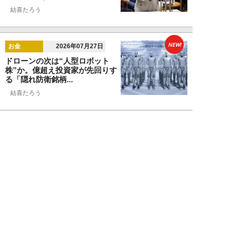
結喜たろう
NEW!
お金
2026年07月27日
ドローンの次は“人型ロボット
株”か。億超え投資家が先回りす
る「隠れ防衛銘柄...
結喜たろう
NEW!
お金
2026年07月27日
父の遺産5000万円で兄弟が絶縁
「長男だから」「介護したのは
私」家族が“争...
渡辺智
NEW!
お金
2026年07月22日
元銀行員が明かす「お金持ちほど