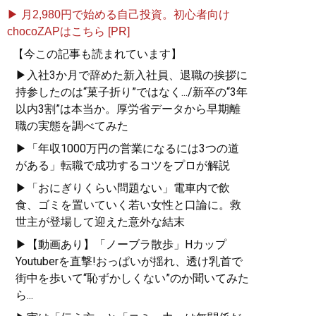
に「成果をコントロール
▶ 月2,980円で始める自己投資。初心者向け
する」営業術
』
chocoZAPはこちら [PR]
【今この記事も読まれています】
勘や偶然、根性ではなく
▶入社3か月で辞めた新入社員、退職の挨拶に
「理論で売る」
持参したのは“菓子折り”ではなく.../新卒の“3年
新人からベテランまで役
以内3割”は本当か。厚労省データから早期離
立つ具体的ノウハウが満
職の実態を調べてみた
載!
▶「年収1000万円の営業になるには3つの道
がある」転職で成功するコツをプロが解説
▶「おにぎりくらい問題ない」電車内で飲
記事一覧へ
食、ゴミを置いていく若い女性と口論に。救
世主が登場して迎えた意外な結末
▶【動画あり】「ノーブラ散歩」Hカップ
Youtuberを直撃!おっぱいが揺れ、透け乳首で
街中を歩いて“恥ずかしくない”のか聞いてみた
ら...