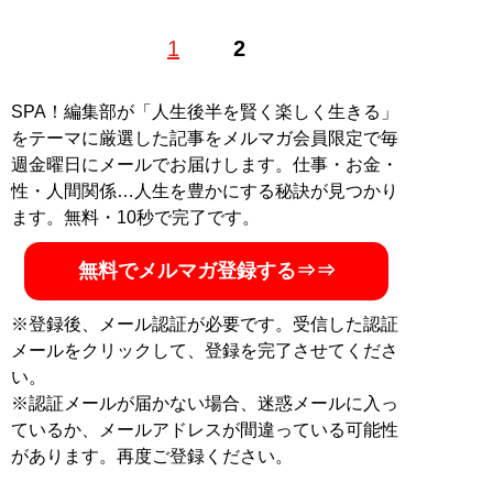
株式会社セレブリックスの執行役員マーケティング本部
1
2
長として、コーポレートブランディング、事業企画、マ
ーケティング、営業領域を管掌。また、セールスエバン
ジェリストの肩書で、主に法人営業と新規営業におけ
SPA！編集部が「人生後半を賢く楽しく生きる」
る、セールスモデルの研究、開発、講演を行う。Twitter
をテーマに厳選した記事をメルマガ会員限定で毎
／
@M_imai_CEREBRIX
週金曜日にメールでお届けします。仕事・お金・
性・人間関係…人生を豊かにする秘訣が見つかり
『
セールス･イズ 2：ファ
ます。無料・10秒で完了です。
クトファインディング
』
無料でメルマガ登録する⇒⇒
おもしろいほど成果が出
る、究極の「問いの技
※登録後、メール認証が必要です。受信した認証
術」
メールをクリックして、登録を完了させてくださ
い。
※認証メールが届かない場合、迷惑メールに入っ
ているか、メールアドレスが間違っている可能性
があります。再度ご登録ください。
『
セールス・イズ 科学的