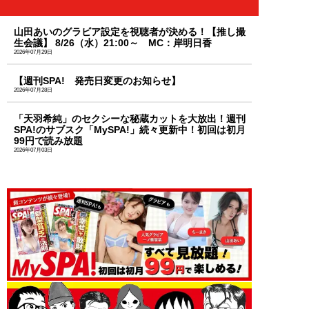
山田あいのグラビア設定を視聴者が決める！【推し撮
生会議】 8/26（水）21:00～ MC：岸明日香
2026年07月29日
【週刊SPA! 発売日変更のお知らせ】
2026年07月28日
「天羽希純」のセクシーな秘蔵カットを大放出！週刊
SPA!のサブスク「MySPA!」続々更新中！初回は初月
99円で読み放題
2026年07月03日