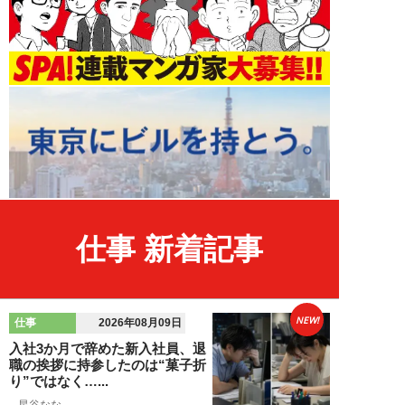
仕事 新着記事
NEW!
仕事
2026年08月09日
入社3か月で辞めた新入社員、退
職の挨拶に持参したのは“菓子折
り”ではなく…...
星谷なな