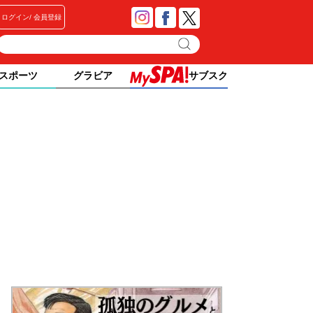
ログイン
会員登録
スポーツ
グラビア
サブスク