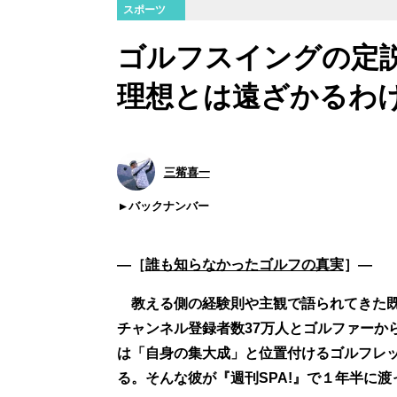
スポーツ
ゴルフスイングの定
理想とは遠ざかるわ
三觜喜一
バックナンバー
―［
誰も知らなかったゴルフの真実
］―
教える側の経験則や主観で語られてきた既存
チャンネル登録者数37万人とゴルファーか
は「自身の集大成」と位置付けるゴルフレ
る。そんな彼が『週刊SPA!』で１年半に渡