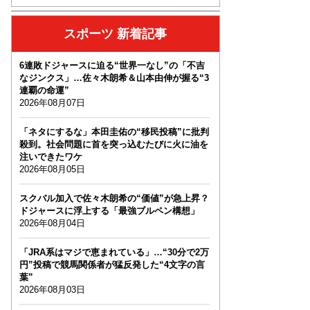
スポーツ 新着記事
6連敗ドジャースに迫る“世界一なし”の「不吉
なジンクス」…佐々木朗希＆山本由伸が握る“3
連覇の命運”
2026年08月07日
「ネタにするな」本田圭佑の“移民投稿”に批判
殺到。社会問題に首を突っ込むたびに火に油を
注いできたワケ
2026年08月05日
スクバル加入で佐々木朗希の“価値”が急上昇？
ドジャースに浮上する「最強ブルペン構想」
2026年08月04日
「JRA系はマジで恵まれている」…“30分で2万
円”投稿で競馬関係者が猛反発した“4文字の言
葉”
2026年08月03日