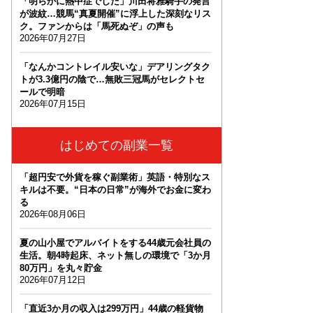
「明らかに熱中症でした」川田将雅騎手の発言
が波紋…競馬“真夏開催”に浮上した深刻なリス
ク。ファンからは「馬死ぬぞ」の声も
2026年07月27日
「なんかコントレイル安いな」デアリングタク
トが3.3億円の陰で…無敗三冠馬がセレクトセ
ールで明暗
2026年07月15日
はじめての副業一覧
「超円安で外貨を稼ぐ副業術」英語・特別なス
キルは不要。“日本の日常”が海外でお金に変わ
る
2026年08月06日
夏の山小屋でアルバイトをする44歳元会社員の
生活。朝4時起床、ネット無しの環境で「3か月
80万円」を丸々貯金
2026年07月12日
「直近3か月の収入は299万円」44歳の軽貨物