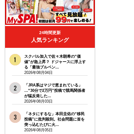
24時間更新
人気ランキング
スクバル加入で佐々木朗希の“価
値”が急上昇？ ドジャースに浮上す
る「最強ブルペン...
2026年08月04日
「JRA系はマジで恵まれている」
…“30分で2万円”投稿で競馬関係者
が猛反発した...
2026年08月03日
「ネタにするな」本田圭佑の“移民
投稿”に批判殺到。社会問題に首を
突っ込むたびに火...
2026年08月05日