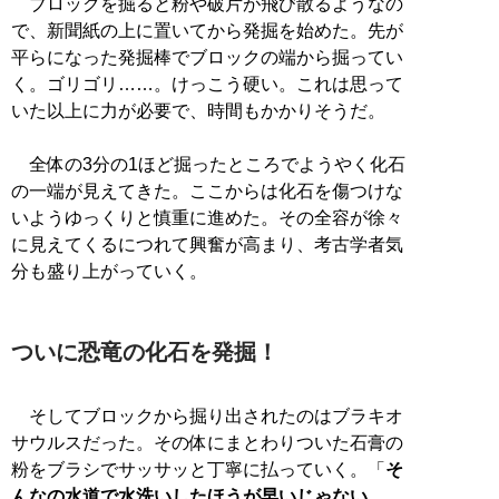
ブロックを掘ると粉や破片が飛び散るようなの
で、新聞紙の上に置いてから発掘を始めた。先が
平らになった発掘棒でブロックの端から掘ってい
く。ゴリゴリ……。けっこう硬い。これは思って
いた以上に力が必要で、時間もかかりそうだ。
全体の3分の1ほど掘ったところでようやく化石
の一端が見えてきた。ここからは化石を傷つけな
いようゆっくりと慎重に進めた。その全容が徐々
に見えてくるにつれて興奮が高まり、考古学者気
分も盛り上がっていく。
ついに恐竜の化石を発掘！
そしてブロックから掘り出されたのはブラキオ
サウルスだった。その体にまとわりついた石膏の
粉をブラシでサッサッと丁寧に払っていく。「
そ
んなの水道で水洗いしたほうが早いじゃない