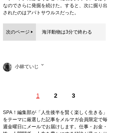
なのでさらに発掘を続けた。すると、次に掘り出
されたのはアパトサウルスだった。
次のページ
海洋動物は3分で終わる
小林ていじ
バイオレンスものや歴史ものの小説を書いてます。詳し
1
2
3
くはTwitterのアカウント
@kobayashiteiji
で。趣味で
YouTuberもやってます。YouTubeチャンネル「
ていじの
世界散歩
」。100均グッズ研究家。
SPA！編集部が「人生後半を賢く楽しく生きる」
をテーマに厳選した記事をメルマガ会員限定で毎
記事一覧へ
週金曜日にメールでお届けします。仕事・お金・