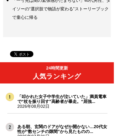
「一寸先は闇の緊張感がたまらない」40代男性、ダ
イソーの“選択肢で物語が変わる”ストーリーブック
で童心に帰る
24時間更新
人気ランキング
「叩かれた女子中学生が泣いていた」満員電車
で“杖を振り回す”高齢者が暴走。“屈強...
2026年08月02日
ある朝、玄関のドアがなぜか開かない…20代女
性が“数センチの隙間”から見たものの...