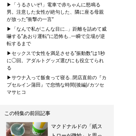
▶「うるさいぞ!」電車で赤ちゃんに怒鳴る
男。注意した女性が絶句した、隣に座る母親
が放った“衝撃の一言”
▶「なんで私がこんな目に...」距離を詰めて威
嚇する“あおり運転”に恐怖も...一瞬で立場が逆
転するまで
▶セックスで女性を満足させる“振動数”は1秒
に◯回。アダルトグッズ選びにも役立てられ
る
▶サウナ入って飯食って寝る...閉店直前の『カ
プセルイン蒲田』で怠惰な時間(後編)/カツセ
マサヒコ
この特集の前回記事
マクドナルドの「紙ス
トローが微妙」と思っ