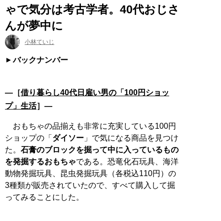
ゃで気分は考古学者。40代おじさ
んが夢中に
小林ていじ
バックナンバー
―［
借り暮らし40代日雇い男の「100円ショッ
プ」生活
］―
おもちゃの品揃えも非常に充実している100円
ショップの「
ダイソー
」で気になる商品を見つけ
た。
石膏のブロックを掘って中に入っているもの
を発掘するおもちゃ
である。恐竜化石玩具、海洋
動物発掘玩具、昆虫発掘玩具（各税込110円）の
3種類が販売されていたので、すべて購入して掘
ってみることにした。