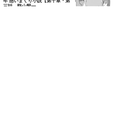
年 惑いまくり小説【第十章・第
三話 堅山賢一...
鳥トマト
NEW!
ライフ
2026年08月07日
ラーメンを「年間800杯」を食す
35歳男性を直撃。「9年で35キロ
増」も健...
Mr.tsubaking
NEW!
ライフ
2026年08月07日
「邪魔なんだよ！」新幹線で座席
を蹴ってくる後ろの男性…恐怖に
震えた女性客を...
chimi86
NEW!
ライフ
2026年08月06日