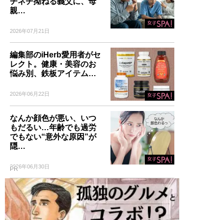
チネチ拗ねる義父に、母
親…
2026年07月21日
編集部のiHerb愛用者がセ
レクト。健康・美容のお
悩み別、鉄板アイテム…
2026年06月22日
なんか顔色が悪い、いつ
もだるい…年齢でも過労
でもない“意外な原因”が
隠…
2026年06月30日
PR