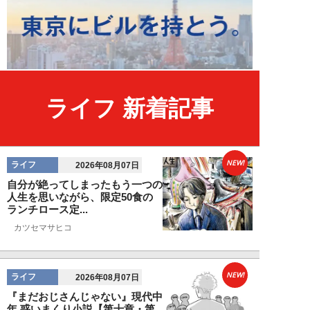
ライフ 新着記事
NEW!
ライフ
2026年08月07日
自分が絶ってしまったもう一つの
人生を思いながら、限定50食の
ランチロース定...
カツセマサヒコ
NEW!
ライフ
2026年08月07日
『まだおじさんじゃない』現代中
年 惑いまくり小説【第十章・第