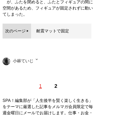
が、ふたを閉めると、ふたとフィギュアの間に
空間があるため、フィギュアが固定されずに動い
てしまった。
次のページ
耐震マットで固定
小林ていじ
バイオレンスものや歴史ものの小説を書いてます。詳し
1
2
くはTwitterのアカウント
@kobayashiteiji
で。趣味で
YouTuberもやってます。YouTubeチャンネル「
ていじの
世界散歩
」。100均グッズ研究家。
SPA！編集部が「人生後半を賢く楽しく生きる」
をテーマに厳選した記事をメルマガ会員限定で毎
記事一覧へ
週金曜日にメールでお届けします。仕事・お金・