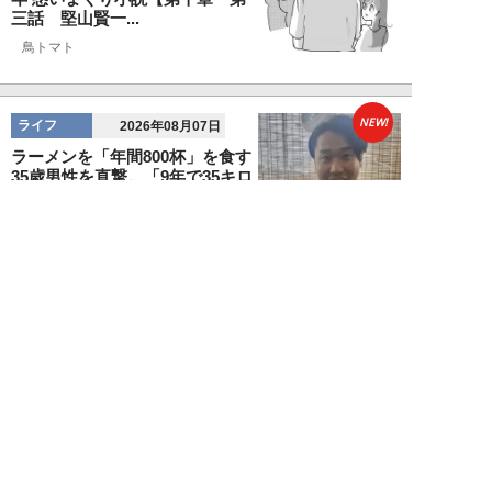
三話 堅山賢一...
鳥トマト
NEW!
ライフ
2026年08月07日
ラーメンを「年間800杯」を食す
35歳男性を直撃。「9年で35キロ
増」も健...
Mr.tsubaking
NEW!
ライフ
2026年08月07日
「邪魔なんだよ！」新幹線で座席
を蹴ってくる後ろの男性…恐怖に
震えた女性客を...
chimi86
NEW!
ライフ
2026年08月06日