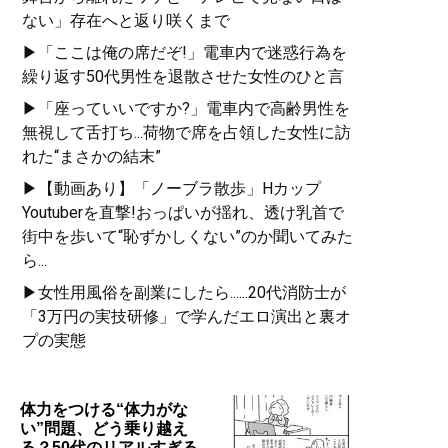
ない」存在へと返り咲くまで
▶「ここは俺の席だぞ!」電車内で迷惑行為を
繰り返す50代男性を退散させた女性のひと言
▶「座っていいですか?」電車内で高齢男性を
無視して舌打ち...荷物で席を占領した女性に訪
れた“まさかの結末”
▶【動画あり】「ノーブラ散歩」Hカップ
Youtuberを直撃!おっぱいが揺れ、透け乳首で
街中を歩いて“恥ずかしくない”のか聞いてみた
ら...
▶女性用風俗を副業にしたら......20代消防士が
「3万円の実技研修」で学んだエロ演出と裏オ
プの実態
体力をつける“体力がな
い”問題、どう乗り越え
る？50代のリアルすぎる