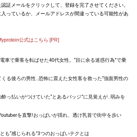
た認証メールをクリックして、登録を完了させてください。
に入っているか、メールアドレスが間違っている可能性があ
otein公式はこちら [PR]
電車で乗客を転ばせた40代女性。“目に余る迷惑行為”で乗
くる後ろの男性...恐怖に震えた女性客を救った“強面男性の
酔っ払いがつけていた“とあるバッジ”に見覚えが...弱みを
utuberを直撃!おっぱいが揺れ、透け乳首で街中を歩い
っとも“感じられる”3つのおっぱいテクとは