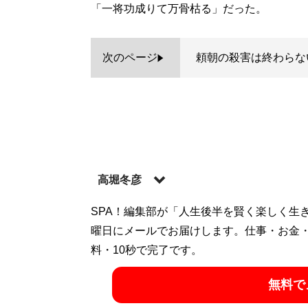
「一将功成りて万骨枯る」だった。
次のページ
頼朝の殺害は終わらな
高堀冬彦
放送コラムニスト／ジャーナリスト 196
SPA！編集部が「人生後半を賢く楽しく生
クラブ)、「サンデー毎日」編集次長などを
曜日にメールでお届けします。仕事・お金
料・10秒で完了です。
記事一覧へ
無料で