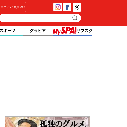
ログイン
会員登録
スポーツ
グラビア
サブスク