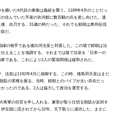
継いだ4代目の泰衡は義経を襲う。1189年4月のことだっ
経の住んでいた平泉の衣河館に数百騎の兵を差し向けた。逃
後、自刃する。31歳の時だった。それでも頼朝は奥州征伐
な奴だ。
因縁の相手である後白河法皇と対面した。この場で頼朝は法
に仕えることを強調する。それまでは陰で法皇を「日本一の
治家である。これにより2人の緊張関係は緩和された。
法皇は1192年4月に崩御する。この時、後鳥羽天皇はまだ
が朝廷の実権を握る。当時、頼朝とのパイプが太い存在だっ
なかったのである。2人は協力して政治を運営する。
大将軍の任官を申し入れる。兼実が取り仕切る朝廷が反対す
伊豆国に流されてから32年。天下取りに成功した。まさに