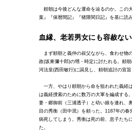
頼朝は今後どんな運命を辿るのか。この大
葉』『保暦間記』『猪隈関日記』を基に読
血縁、老若男女にも容赦ない
まず頼朝と義仲の叔父ながら、食わせ物のト
政(坂東彌十郎)の甥・時定に討たれる。頼
河法皇(西田敏行)に謁見し、頼朝追討の宣
一方、やはり頼朝から命を狙われた義経は
は義経捜索のために数万の大軍を編成する
妻・郷御前（三浦透子）と幼い娘を連れ、奥
目の秀衡（田中泯）を頼った。1187年の
病死してしまう。秀衡は死の前、息子たち
た。