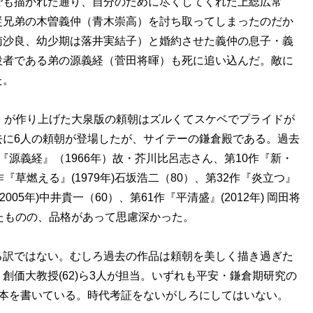
も描かれた通り、自分のために尽くしてくれた上総広常
従兄弟の木曽義仲（青木崇高）を討ち取ってしまったのだか
南沙良、幼少期は落井実結子）と婚約させた義仲の息子・義
役者である弟の源義経（菅田将暉）も死に追い込んだ。敵に
た。
）が作り上げた大泉版の頼朝はズルくてスケベでプライドが
去に6人の頼朝が登場したが、サイテーの鎌倉殿である。過去
源義経』（1966年）故・芥川比呂志さん、第10作『新・
7作『草燃える』(1979年)石坂浩二（80）、第32作『炎立つ』
(2005年)中井貴一（60）、第61作『平清盛』(2012年) 岡田将
たものの、品格があって思慮深かった。
訳ではない。むしろ過去の作品は頼朝を美しく描き過ぎた
創価大教授(62)ら3人が担当。いずれも平安・鎌倉期研究の
脚本を書いている。時代考証をないがしろにしてはいない。