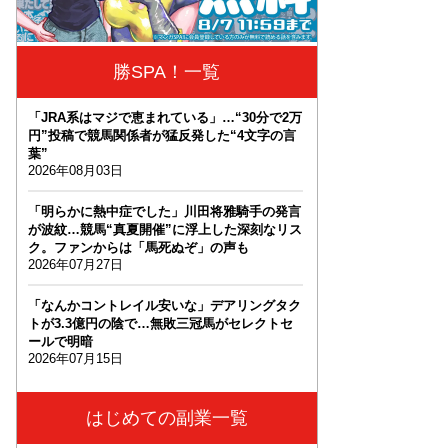
勝SPA！一覧
「JRA系はマジで恵まれている」…“30分で2万
円”投稿で競馬関係者が猛反発した“4文字の言
葉”
2026年08月03日
「明らかに熱中症でした」川田将雅騎手の発言
が波紋…競馬“真夏開催”に浮上した深刻なリス
ク。ファンからは「馬死ぬぞ」の声も
2026年07月27日
「なんかコントレイル安いな」デアリングタク
トが3.3億円の陰で…無敗三冠馬がセレクトセ
ールで明暗
2026年07月15日
はじめての副業一覧