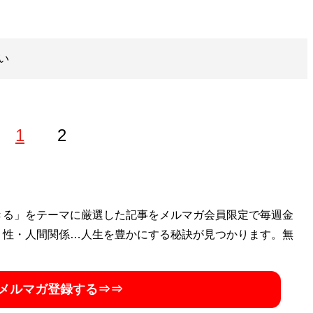
い
1
2
4年生まれ。スポーツニッポン新聞の文化部専門委員(放送記者
きる」をテーマに厳選した記事をメルマガ会員限定で毎週金
経て2019年に独立。放送批評誌「ＧＡＬＡＣ」前編集委員
・性・人間関係…人生を豊かにする秘訣が見つかります。無
メルマガ登録する⇒⇒