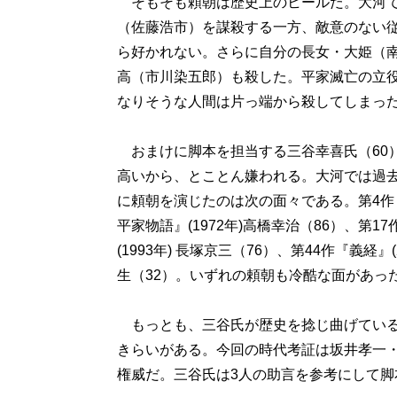
そもそも頼朝は歴史上のヒールだ。大河で
（佐藤浩市）を謀殺する一方、敵意のない
ら好かれない。さらに自分の長女・大姫（
高（市川染五郎）も殺した。平家滅亡の立
なりそうな人間は片っ端から殺してしまっ
おまけに脚本を担当する三谷幸喜氏（60
高いから、とことん嫌われる。大河では過
に頼朝を演じたのは次の面々である。第4作『
平家物語』(1972年)高橋幸治（86）、第1
(1993年) 長塚京三（76）、第44作『義経』
生（32）。いずれの頼朝も冷酷な面があっ
もっとも、三谷氏が歴史を捻じ曲げている
きらいがある。今回の時代考証は坂井孝一・
権威だ。三谷氏は3人の助言を参考にして