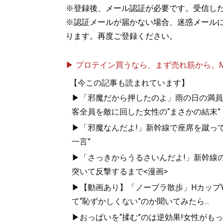
※登録後、メール認証が必要です。受信し
※認証メールが届かない場合、迷惑メール
ります。再度ご登録ください。
▶ プロテイン買うなら、まず売れ筋から。Mypr
【今この記事も読まれています】
▶「邪魔だから押したのよ」雨の日の満員
客全員を敵に回した女性の“まさかの結末”
▶「邪魔なんだよ!」新幹線で座席を蹴って
一言”
▶「さっきからうるさいんだよ!」新幹線の
突いて反撃するまで<漫画>
▶【動画あり】「ノーブラ散歩」HカップYo
て“恥ずかしくない”のか聞いてみたら...
▶おっぱいを“揉む”のは逆効果!女性がも