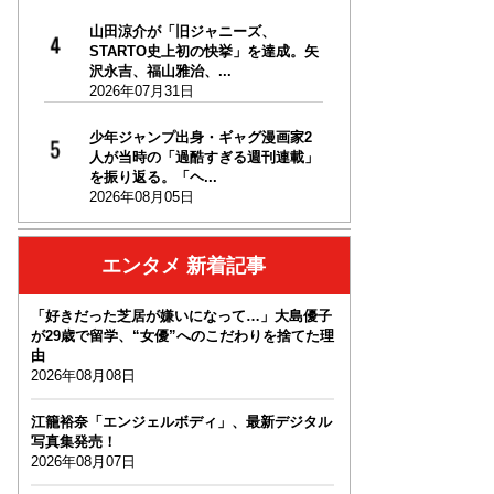
山田涼介が「旧ジャニーズ、
STARTO史上初の快挙」を達成。矢
沢永吉、福山雅治、...
2026年07月31日
少年ジャンプ出身・ギャグ漫画家2
人が当時の「過酷すぎる週刊連載」
を振り返る。「ヘ...
2026年08月05日
エンタメ 新着記事
「好きだった芝居が嫌いになって…」大島優子
が29歳で留学、“女優”へのこだわりを捨てた理
由
2026年08月08日
江籠裕奈「エンジェルボディ」、最新デジタル
写真集発売！
2026年08月07日