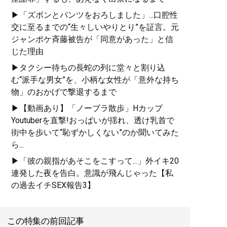
▶「ズボンとパンツをおろしました」...口腔性
交に至るまでの“生々しいやりとり”を証言。元
ジャンポケ斉藤被告が「同意があった」と信
じた理由
▶タクシー待ちの長蛇の列に堂々と割り込
む“派手な男女”を、小柄な女性が「意外な持ち
物」のおかげで撃退するまで
▶【動画あり】「ノーブラ散歩」Hカップ
Youtuberを直撃!おっぱいが揺れ、透け乳首で
街中を歩いて“恥ずかしくない”のか聞いてみた
ら...
▶「彼の親指があそこをこすって...」外イキ20
連発した夜を告白。意識が飛んじゃった【私
の過去イチSEX報告3】
この特集の前回記事