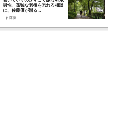
男性。孤独な老後を恐れる相談
に、佐藤優が贈る...
佐藤優
NEW!
ライフ
2026年08月05日
タクシー待ちの長蛇の列に堂々と
割り込む“派手な男女”を、小柄
な女性が「意外...
和泉太郎
NEW!
ライフ
2026年08月05日
エコノミー席「頭カクンで眠れな
い」問題を解決？航空ジャーナリ
ストが見つけた...
北島幸司