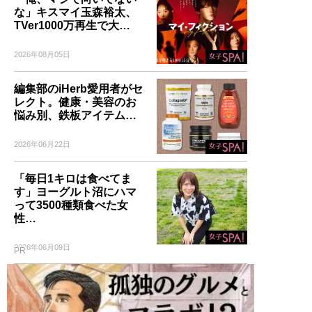
な」キスマイ玉森裕太、
TVer1000万再生で大…
2026年08月05日
編集部のiHerb愛用者がセ
レクト。健康・美容のお
悩み別、鉄板アイテム…
2026年06月22日
「毎日1キロは食べてま
す」ヨーグルト沼にハマ
って3500種類食べた女
性…
2026年06月09日
PR