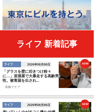
ライフ 新着記事
NEW!
ライフ
2026年08月06日
「グラスを壁に叩きつけ粉々
に…」居酒屋で大暴走する高齢男
性。被害届を出され...
高橋マナブ
NEW!
ライフ
2026年08月06日
老いていくのがすごく嫌な49歳