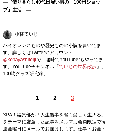
―［
借り暮らし40代日雇い男の「100円ショッ
プ」生活
］―
小林ていじ
バイオレンスものや歴史ものの小説を書いてま
す。詳しくはTwitterのアカウント
@kobayashiteiji
で。趣味でYouTuberもやってま
す。YouTubeチャンネル「
ていじの世界散歩
」。
100均グッズ研究家。
1
2
3
SPA！編集部が「人生後半を賢く楽しく生きる」
をテーマに厳選した記事をメルマガ会員限定で毎
週金曜日にメールでお届けします。仕事・お金・