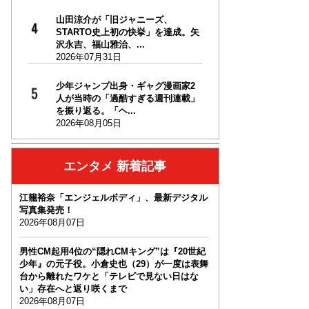
山田涼介が「旧ジャニーズ、
STARTO史上初の快挙」を達成。矢
沢永吉、福山雅治、...
2026年07月31日
少年ジャンプ出身・ギャグ漫画家2
人が当時の「過酷すぎる週刊連載」
を振り返る。「ヘ...
2026年08月05日
エンタメ 新着記事
江籠裕奈「エンジェルボディ」、最新デジタル
写真集発売！
2026年08月07日
男性CM起用4位の“隠れCMキング”は『20世紀
少年』の元子役。小倉史也（29）が一度は表舞
台から離れたワケと「テレビで見ない日はな
い」存在へと返り咲くまで
2026年08月07日