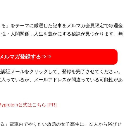
チャー、外資など振り幅広く経験。超得意分野はエンタメ
きる」をテーマに厳選した記事をメルマガ会員限定で毎週金
・性・人間関係…人生を豊かにする秘訣が見つかります。無
メルマガ登録する⇒⇒
た認証メールをクリックして、登録を完了させてください。
に入っているか、メールアドレスが間違っている可能性があ
otein公式はこちら [PR]
る」電車内でやりたい放題の女子高生に、友人から浴びせ