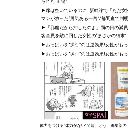
られた“正論”
▶席は空いているのに...新幹線で「ただ
マンが放った“勇気ある一言”/都調査で判明
▶「邪魔だから押したのよ」雨の日の満員
客全員を敵に回した女性の“まさかの結末”
▶おっぱいを“揉む”のは逆効果!女性がも
▶おっぱいを“揉む”のは逆効果!女性がも
体力をつける“体力がない”問題、どう
編集部のi