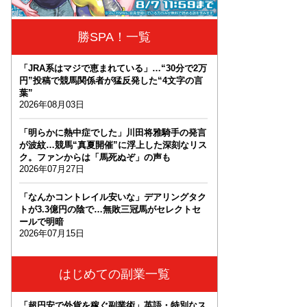
勝SPA！一覧
「JRA系はマジで恵まれている」…“30分で2万
円”投稿で競馬関係者が猛反発した“4文字の言
葉”
2026年08月03日
「明らかに熱中症でした」川田将雅騎手の発言
が波紋…競馬“真夏開催”に浮上した深刻なリス
ク。ファンからは「馬死ぬぞ」の声も
2026年07月27日
「なんかコントレイル安いな」デアリングタク
トが3.3億円の陰で…無敗三冠馬がセレクトセ
ールで明暗
2026年07月15日
はじめての副業一覧
「超円安で外貨を稼ぐ副業術」英語・特別なス