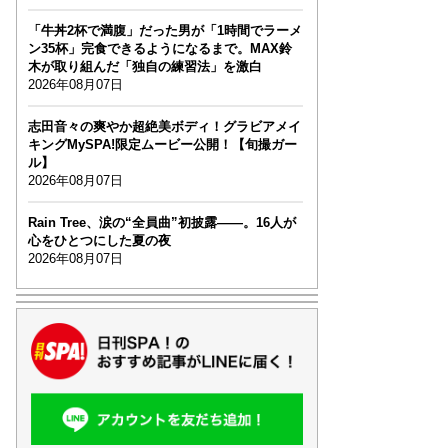
「牛丼2杯で満腹」だった男が「1時間でラーメ
ン35杯」完食できるようになるまで。MAX鈴
木が取り組んだ「独自の練習法」を激白
2026年08月07日
志田音々の爽やか超絶美ボディ！グラビアメイ
キングMySPA!限定ムービー公開！【旬撮ガー
ル】
2026年08月07日
Rain Tree、涙の“全員曲”初披露――。16人が
心をひとつにした夏の夜
2026年08月07日