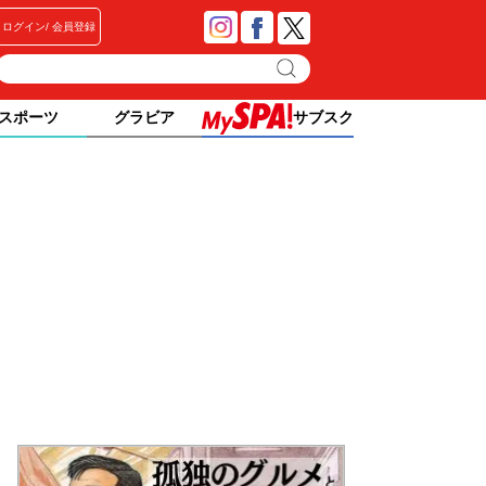
ログイン
会員登録
スポーツ
グラビア
サブスク