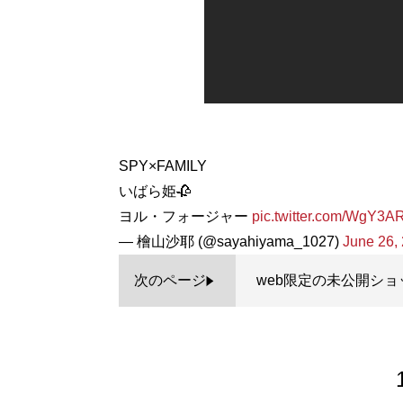
SPY×FAMILY
いばら姫🥀
ヨル・フォージャー
pic.twitter.com/WgY3
— 檜山沙耶 (@sayahiyama_1027)
June 26,
次のページ
web限定の未公開ショ