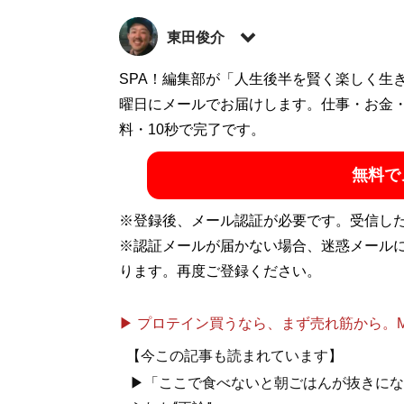
東田俊介
大学を卒業後、土方、地図会社、大手ベン
SPA！編集部が「人生後半を賢く楽しく生
曜日にメールでお届けします。仕事・お金
記事一覧へ
料・10秒で完了です。
無料で
※登録後、メール認証が必要です。受信し
※認証メールが届かない場合、迷惑メール
ります。再度ご登録ください。
▶ プロテイン買うなら、まず売れ筋から。Mypr
【今この記事も読まれています】
▶「ここで食べないと朝ごはんが抜きにな