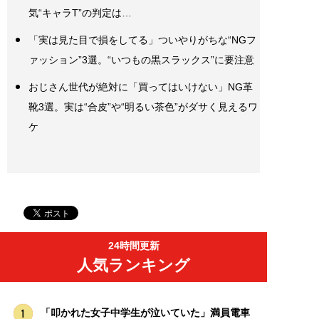
気“キャラT”の判定は…
「実は見た目で損をしてる」ついやりがちな“NGフ
ァッション”3選。“いつもの黒スラックス”に要注意
おじさん世代が絶対に「買ってはいけない」NG革
靴3選。実は“合皮”や“明るい茶色”がダサく見えるワ
ケ
24時間更新
人気ランキング
「叩かれた女子中学生が泣いていた」満員電車