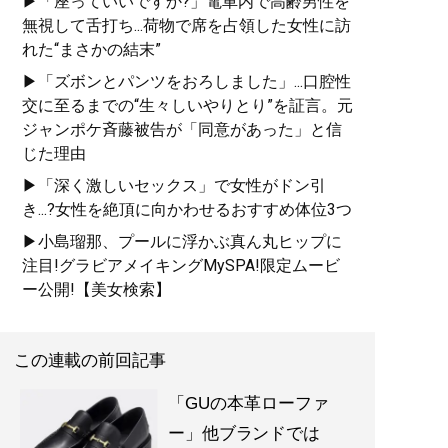
▶「座っていいですか?」電車内で高齢男性を
無視して舌打ち...荷物で席を占領した女性に訪
れた“まさかの結末”
▶「ズボンとパンツをおろしました」...口腔性
交に至るまでの“生々しいやりとり”を証言。元
ジャンポケ斉藤被告が「同意があった」と信
じた理由
▶「深く激しいセックス」で女性がドン引
き...?女性を絶頂に向かわせるおすすめ体位3つ
▶小島瑠那、プールに浮かぶ真ん丸ヒップに
注目!グラビアメイキングMySPA!限定ムービ
ー公開!【美女検索】
この連載の前回記事
「GUの本革ローファ
ー」他ブランドでは