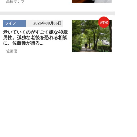
高橋マナブ
NEW!
ライフ
2026年08月06日
老いていくのがすごく嫌な49歳
男性。孤独な老後を恐れる相談
に、佐藤優が贈る...
佐藤優
NEW!
ライフ
2026年08月05日
タクシー待ちの長蛇の列に堂々と
割り込む“派手な男女”を、小柄
な女性が「意外...
和泉太郎
NEW!
ライフ
2026年08月05日
エコノミー席「頭カクンで眠れな
い」問題を解決？航空ジャーナリ