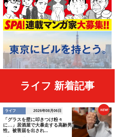
ライフ 新着記事
NEW!
ライフ
2026年08月06日
「グラスを壁に叩きつけ粉々
に…」居酒屋で大暴走する高齢男
性。被害届を出され...