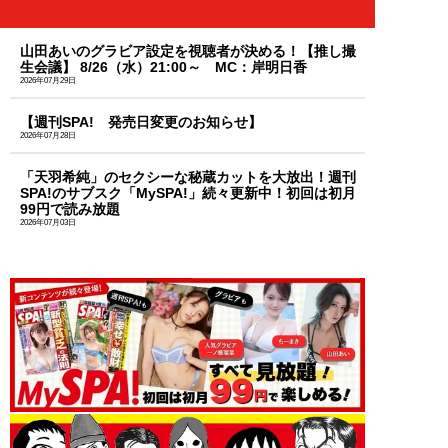
山田あいのグラビア設定を視聴者が決める！【推し撮
生会議】 8/26（水）21:00～ MC：岸明日香
2026年07月29日
【週刊SPA! 発売日変更のお知らせ】
2026年07月28日
「天羽希純」のセクシーな秘蔵カットを大放出！週刊
SPA!のサブスク「MySPA!」続々更新中！初回は初月
99円で読み放題
2026年07月03日