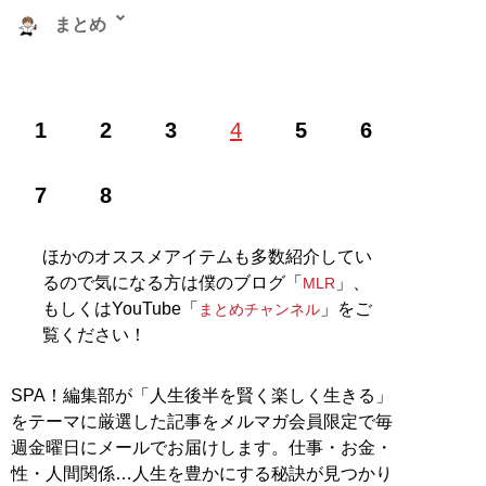
まとめ
株式会社RePLAY代表取締役。ブランドやセレクトショ
1
2
3
4
5
6
ップ、古着、ウェブメディアなどアパレルに関する多彩
な事業を運営。ユーチューブ「
まとめチャンネル
」など
でオシャレ初心者にもわかりやすいファッション情報を
7
8
配信中！
ほかのオススメアイテムも多数紹介してい
記事一覧へ
るので気になる方は僕のブログ「
」、
MLR
もしくはYouTube「
」をご
まとめチャンネル
覧ください！
SPA！編集部が「人生後半を賢く楽しく生きる」
をテーマに厳選した記事をメルマガ会員限定で毎
週金曜日にメールでお届けします。仕事・お金・
性・人間関係…人生を豊かにする秘訣が見つかり