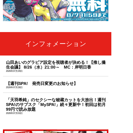
インフォメーション
山田あいのグラビア設定を視聴者が決める！【推し撮
生会議】 8/26（水）21:00～ MC：岸明日香
2026年07月29日
【週刊SPA! 発売日変更のお知らせ】
2026年07月28日
「天羽希純」のセクシーな秘蔵カットを大放出！週刊
SPA!のサブスク「MySPA!」続々更新中！初回は初月
99円で読み放題
2026年07月03日