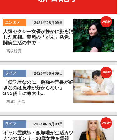
NEW!
エンタメ
2026年08月09日
人気セクシー女優が静かに姿を消
した真相。突然の「がん」発覚、
闘病生活の中で...
髙坂雄貴
NEW!
ライフ
2026年08月09日
「低学歴なのに、勉強や読書が好
きなのは意味が分からない」
SNS炎上に東大出...
布施川天馬
NEW!
ライフ
2026年08月09日
ギャル霊媒師・飯塚唯が生活カツ
カツのダンサー30歳女性を霊視