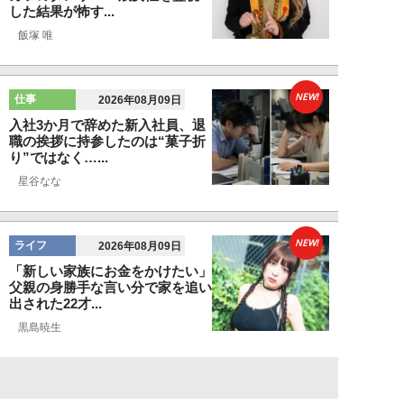
した結果が怖す...
飯塚 唯
NEW!
仕事
2026年08月09日
入社3か月で辞めた新入社員、退
職の挨拶に持参したのは“菓子折
り”ではなく…...
星谷なな
NEW!
ライフ
2026年08月09日
「新しい家族にお金をかけたい」
父親の身勝手な言い分で家を追い
出された22才...
黒島暁生