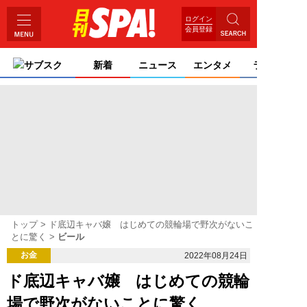
ログイン
会員登録
サブスク
新着
ニュース
エンタメ
ライフ
トップ
ド底辺キャバ嬢 はじめての競輪場で野次がないこ
とに驚く
ビール
お金
2022年08月24日
ド底辺キャバ嬢 はじめての競輪
場で野次がないことに驚く