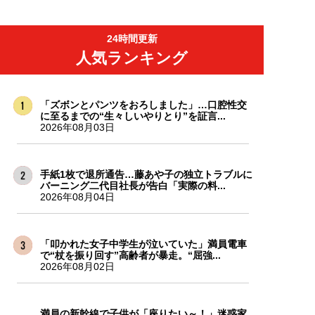
24時間更新
人気ランキング
「ズボンとパンツをおろしました」…口腔性交
に至るまでの“生々しいやりとり”を証言...
2026年08月03日
手紙1枚で退所通告…藤あや子の独立トラブルに
バーニング二代目社長が告白「実際の料...
2026年08月04日
「叩かれた女子中学生が泣いていた」満員電車
で“杖を振り回す”高齢者が暴走。“屈強...
2026年08月02日
満員の新幹線で子供が「座りたい～！」迷惑家