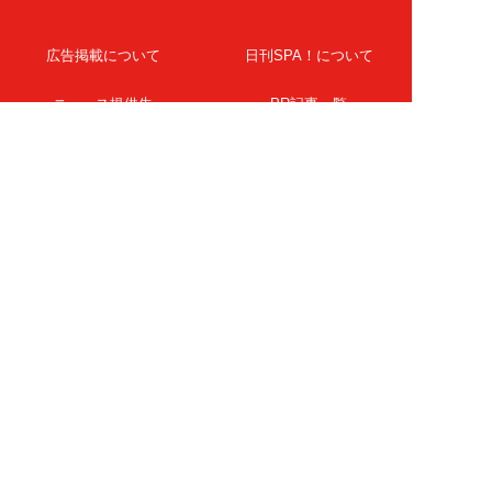
広告掲載について
日刊SPA！について
ニュース提供先
PR記事一覧
ライター・執筆者募集
プライバシーポリシー
Cookie使用について
著作権について
運営会社
記事使用について
お問い合わせ
よくある質問
扶桑社Webメディア
女子SPA！
天然生活