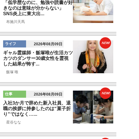
「低学歴なのに、勉強や読書が好
きなのは意味が分からない」
SNS炎上に東大出...
布施川天馬
NEW!
ライフ
2026年08月09日
ギャル霊媒師・飯塚唯が生活カツ
カツのダンサー30歳女性を霊視
した結果が怖す...
飯塚 唯
NEW!
仕事
2026年08月09日
入社3か月で辞めた新入社員、退
職の挨拶に持参したのは“菓子折
り”ではなく…...
星谷なな