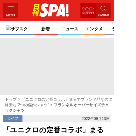
ログイン
会員登録
サブスク
新着
ニュース
エンタメ
ライフ
トップ
「ユニクロの定番コラボ」まるでブランド品なのに
格安な“2つの傑作シャツ”
フランネルオーバーサイズチェ
ックシャツ
ライフ
2022年09月13日
「ユニクロの定番コラボ」まる