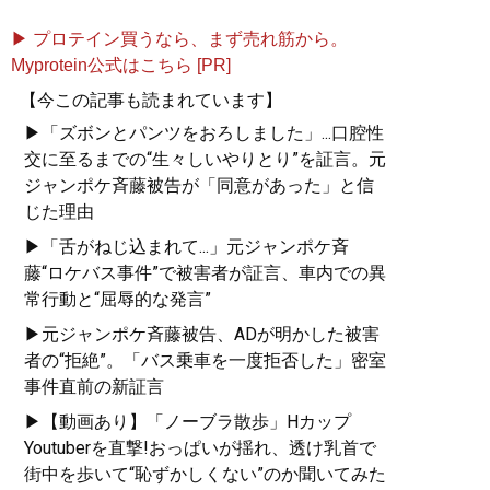
▶ プロテイン買うなら、まず売れ筋から。
Myprotein公式はこちら [PR]
【今この記事も読まれています】
▶「ズボンとパンツをおろしました」...口腔性
交に至るまでの“生々しいやりとり”を証言。元
ジャンポケ斉藤被告が「同意があった」と信
じた理由
▶「舌がねじ込まれて...」元ジャンポケ斉
藤“ロケバス事件”で被害者が証言、車内での異
常行動と“屈辱的な発言”
▶元ジャンポケ斉藤被告、ADが明かした被害
者の“拒絶”。「バス乗車を一度拒否した」密室
事件直前の新証言
▶【動画あり】「ノーブラ散歩」Hカップ
Youtuberを直撃!おっぱいが揺れ、透け乳首で
街中を歩いて“恥ずかしくない”のか聞いてみた