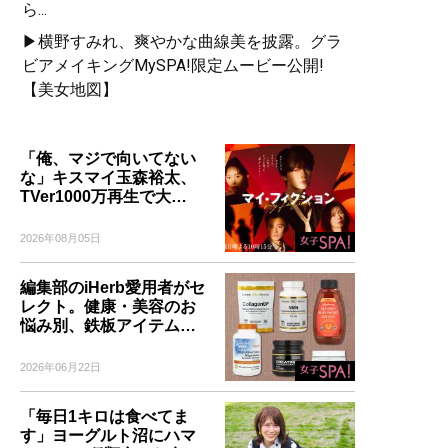
ら...
▶横野すみれ、爽やかな曲線美を披露。グラ
ビアメイキングMySPA!限定ムービー公開!
【美女地図】
「俺、マジで向いてない
な」キスマイ玉森裕太、
TVer1000万再生で大…
2026年08月05日
編集部のiHerb愛用者がセ
レクト。健康・美容のお
悩み別、鉄板アイテム…
2026年06月22日
「毎日1キロは食べてま
す」ヨーグルト沼にハマ