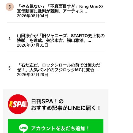
「やる気ない」「不真面目すぎ」King Gnuの
宣伝動画に批判が殺到。アーティス...
2026年08月04日
山田涼介が「旧ジャニーズ、STARTO史上初の
快挙」を達成。矢沢永吉、福山雅治、...
2026年07月31日
「右だ左だ、ロックンロールの前では無力だ
ぜ！」人気バンドのフジロックMCに賛否…...
2026年07月29日