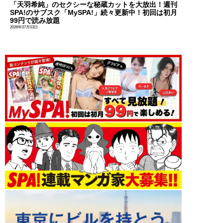
「天羽希純」のセクシーな秘蔵カットを大放出！週刊
SPA!のサブスク「MySPA!」続々更新中！初回は初月
99円で読み放題
2026年07月03日