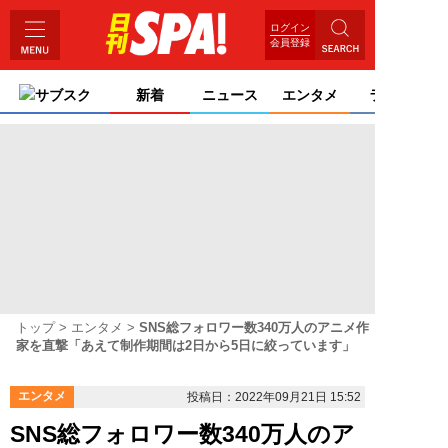
ログイン
会員登録
サブスク
新着
ニュース
エンタメ
ライフ
トップ
エンタメ
SNS総フォロワー数340万人のアニメ作
家を直撃「あえて制作期間は2日から5日に絞っています」
エンタメ
投稿日：2022年09月21日 15:52
SNS総フォロワー数340万人のア