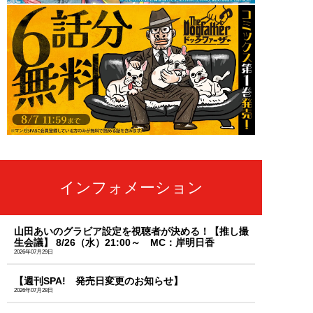
インフォメーション
山田あいのグラビア設定を視聴者が決める！【推し撮
生会議】 8/26（水）21:00～ MC：岸明日香
2026年07月29日
【週刊SPA! 発売日変更のお知らせ】
2026年07月28日