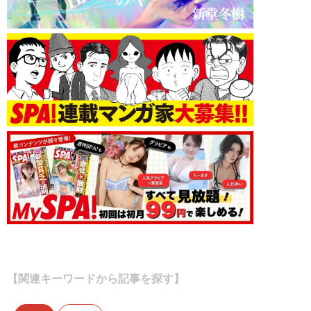
【関連キーワードから記事を探す】