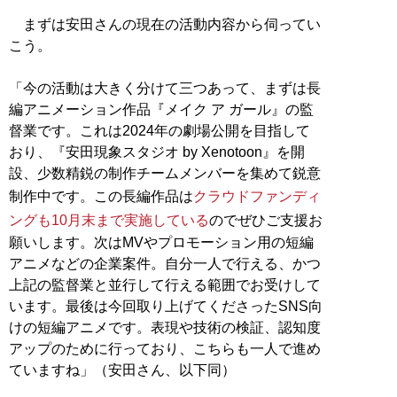
まずは安田さんの現在の活動内容から伺ってい
こう。
「今の活動は大きく分けて三つあって、まずは長
編アニメーション作品『メイク ア ガール』の監
督業です。これは2024年の劇場公開を目指して
おり、『安田現象スタジオ by Xenotoon』を開
設、少数精鋭の制作チームメンバーを集めて鋭意
制作中です。この長編作品は
クラウドファンディ
ングも10月末まで実施している
のでぜひご支援お
願いします。次はMVやプロモーション用の短編
アニメなどの企業案件。自分一人で行える、かつ
上記の監督業と並行して行える範囲でお受けして
います。最後は今回取り上げてくださったSNS向
けの短編アニメです。表現や技術の検証、認知度
アップのために行っており、こちらも一人で進め
ていますね」（安田さん、以下同）