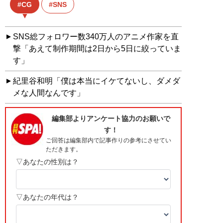
CG
SNS
SNS総フォロワー数340万人のアニメ作家を直
撃「あえて制作期間は2日から5日に絞っていま
す」
紀里谷和明「僕は本当にイケてないし、ダメダ
メな人間なんです」