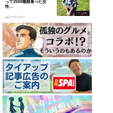
って3500種類食べた女
性…
2026年06月09日
PR