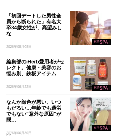
「初回デートした男性全
員から断られた」有名大
卒34歳女性が、高望みし
な…
2026年08月08日
編集部のiHerb愛用者がセ
レクト。健康・美容のお
悩み別、鉄板アイテム…
2026年06月22日
なんか顔色が悪い、いつ
もだるい…年齢でも過労
でもない“意外な原因”が
隠…
2026年06月30日
PR