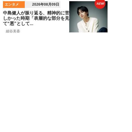
NEW!
エンタメ
2026年08月09日
中島健人が振り返る、精神的に苦
しかった時期「表層的な部分を見
て“悪”として...
細谷美香
NEW!
エンタメ
2026年08月08日
HKT48・石橋颯、グループ15周
年記念ムックの取材で頭をフル回
転「どうや...
須田紫苑
NEW!
エンタメ
2026年08月08日
SKE48・太田彩夏が自身初の写
真集を猛アピール「今が一番かわ
いいって自信...