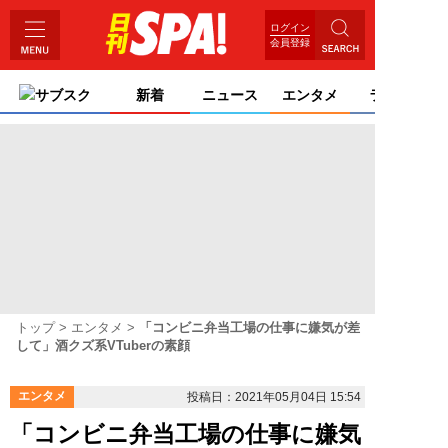
ログイン
会員登録
サブスク
新着
ニュース
エンタメ
ライフ
トップ
エンタメ
「コンビニ弁当工場の仕事に嫌気が差
して」酒クズ系VTuberの素顔
エンタメ
投稿日：2021年05月04日 15:54
「コンビニ弁当工場の仕事に嫌気