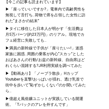
【今この記事も読まれています】
▶「座っていいですか?」電車内で高齢男性を
無視して舌打ち...荷物で席を占領した女性に訪
れた“まさかの結末”
▶タイに移住した日本人が明かす「生活費は
月5万バーツ(約23万円)」のリアル。現地でカ
フェ経営に失敗しても...
▶満員の新幹線で子供が「座りたい~!」迷惑
家族に困惑...周囲の乗客が内心“スカッ”とした
おばあさんの行動/お盆の新幹線、自由席はど
れくらい混雑する?JR利用実績を調べてみた
▶【動画あり】「ノーブラ散歩」Hカップ
Youtuberを直撃!おっぱいが揺れ、透け乳首で
街中を歩いて“恥ずかしくない”のか聞いてみた
ら...
▶億超え風俗嬢ユニットが実践している開運
術。「Tバックのアレを外すんです」