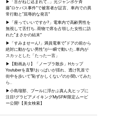
▶「舌がねじ込まれて...」元ジャンポケ斉
藤“ロケバス事件”で被害者が証言、車内での異
常行動と“屈辱的な発言”
▶「座っていいですか?」電車内で高齢男性を
無視して舌打ち...荷物で席を占領した女性に訪
れた“まさかの結末”
▶「すみませーん!」満員電車で“ドアの前から
絶対に動かない男性”が一瞬で動いた...車内が
スカッとした「たった一言」
▶【動画あり】「ノーブラ散歩」Hカップ
Youtuberを直撃!おっぱいが揺れ、透け乳首で
街中を歩いて“恥ずかしくない”のか聞いてみた
ら...
▶小島瑠那、プールに浮かぶ真ん丸ヒップに
注目!グラビアメイキングMySPA!限定ムービ
ー公開!【美女検索】