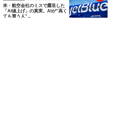
米・航空会社のミスで露呈した
「AI値上げ」の真実。AIが”高く
ても買う人”...
福原たまねぎ
NEW!
エンタメ
2026年06月21日
『GTA6』にSwitch2『スプラ』
『ゼルダ』リメイクも！2026年
下半...
卯月鮎
NEW!
デジタル
2026年06月18日
AIに作らせた資料が“ちっとも頭
に入らない”のはなぜ？米名門大
学がAIを「...
福原たまねぎ