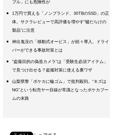
ブル」にも危険性が
1万円で買える「ノンブランド、30TBのSSD」の正
体。サクラレビューで高評価を増やす“嘘だらけの
製品”に注意
神出鬼没の「移動式オービス」が続々導入。ドライ
バーができる事故対策とは
“盗撮目的の偽造カメラ”は「受験生必須アイテム」
で見つけ出せる？盗撮対策に使える裏ワザ
山梨県警「ポケカに輪ゴム」で批判殺到。“キズは
NG”という転売ヤー目線が常識となったポケカブー
ムの末路