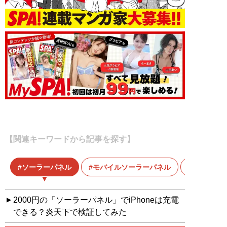
【関連キーワードから記事を探す】
ソーラーパネル
モバイルソーラーパネル
モバイル
2000円の「ソーラーパネル」でiPhoneは充電
できる？炎天下で検証してみた