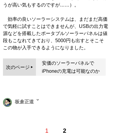
うが高い気もするのですが……）。
効率の良いソーラーシステムは、まだまだ高価
で気軽に試すことはできませんが、USBの出力電
源などを搭載したポータブルソーラーパネルは値
段もこなれてきており、5000円も出すとそこそ
この物が入手できるようになりました。
安価のソーラーパネルで
次のページ
iPhoneの充電は可能なのか
板倉正道
テクニカルライター。三才ブックスのマニア誌『ラジオ
1
2
ライフ』にてガジェットや分解記事を執筆。買ったら使