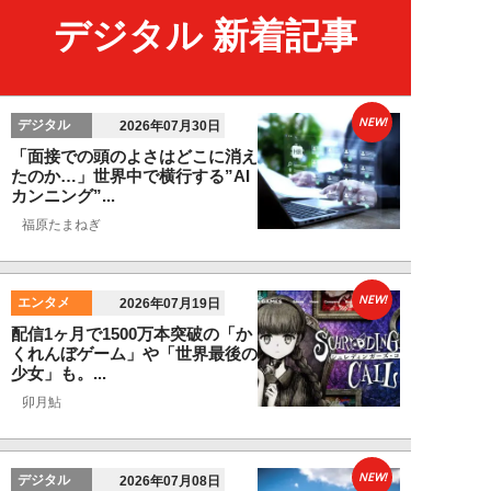
デジタル 新着記事
NEW!
デジタル
2026年07月30日
「面接での頭のよさはどこに消え
たのか…」世界中で横行する”AI
カンニング”...
福原たまねぎ
NEW!
エンタメ
2026年07月19日
配信1ヶ月で1500万本突破の「か
くれんぼゲーム」や「世界最後の
少女」も。...
卯月鮎
NEW!
デジタル
2026年07月08日