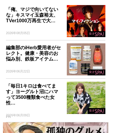
「俺、マジで向いてない
な」キスマイ玉森裕太、
TVer1000万再生で大…
2026年08月05日
編集部のiHerb愛用者がセ
レクト。健康・美容のお
悩み別、鉄板アイテム…
2026年06月22日
「毎日1キロは食べてま
す」ヨーグルト沼にハマ
って3500種類食べた女
性…
2026年06月09日
PR