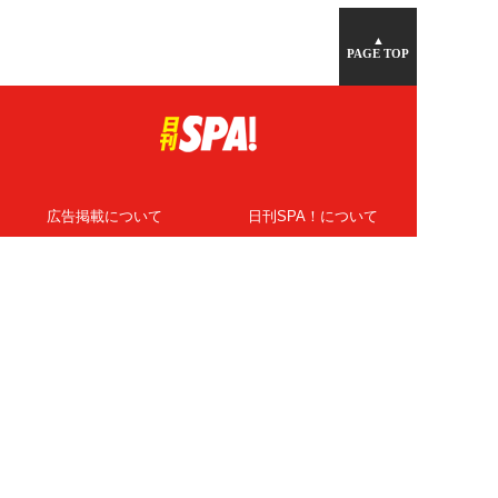
▲
PAGE TOP
広告掲載について
日刊SPA！について
ニュース提供先
PR記事一覧
ライター・執筆者募集
プライバシーポリシー
Cookie使用について
著作権について
運営会社
記事使用について
お問い合わせ
よくある質問