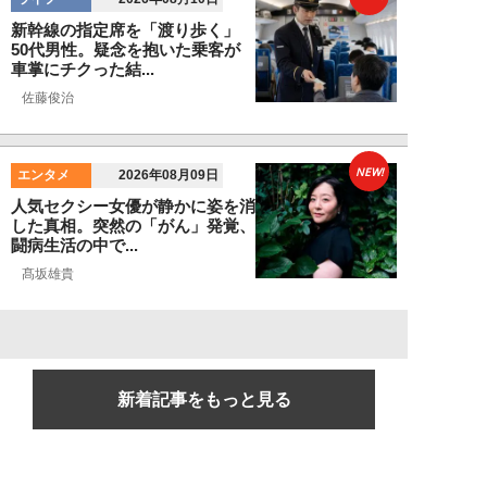
新幹線の指定席を「渡り歩く」
50代男性。疑念を抱いた乗客が
車掌にチクった結...
佐藤俊治
NEW!
エンタメ
2026年08月09日
人気セクシー女優が静かに姿を消
した真相。突然の「がん」発覚、
闘病生活の中で...
髙坂雄貴
新着記事をもっと見る