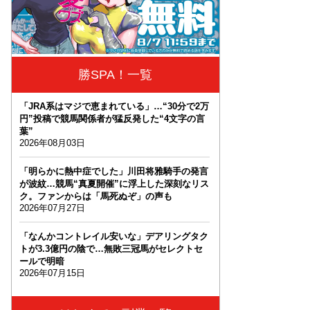
勝SPA！一覧
「JRA系はマジで恵まれている」…“30分で2万
円”投稿で競馬関係者が猛反発した“4文字の言
葉”
2026年08月03日
「明らかに熱中症でした」川田将雅騎手の発言
が波紋…競馬“真夏開催”に浮上した深刻なリス
ク。ファンからは「馬死ぬぞ」の声も
2026年07月27日
「なんかコントレイル安いな」デアリングタク
トが3.3億円の陰で…無敗三冠馬がセレクトセ
ールで明暗
2026年07月15日