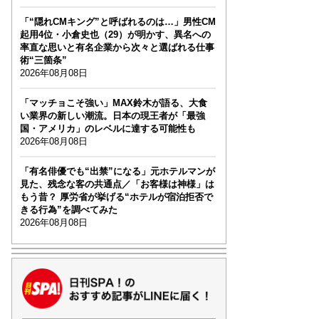
「“隠れCMキング”と呼ばれるのは…」男性CM
起用4位・小倉史也（29）が明かす、異名への
率直な思いと有名企業から次々と選ばれる仕事
術“三箇条”
2026年08月08日
「マッチョこそ強い」MAX鈴木が語る、大食
い業界の新しい潮流。日本の現王者が「最強
国・アメリカ」のレベルに達する可能性も
2026年08月08日
「有名俳優でも“出禁”になる」元ホテルマンが
見た、残念な客の共通点／「お客様は神様」は
もう昔？ 厚労省が挙げる“ホテルが宿泊拒否で
きる行為”を調べてみた
2026年08月08日