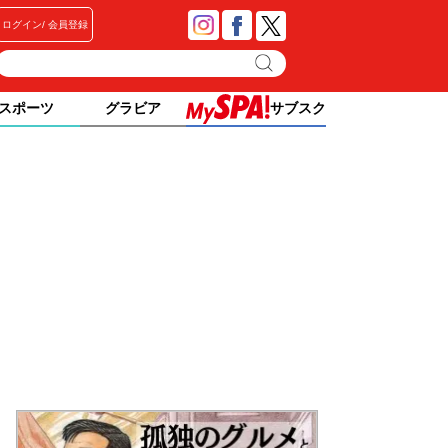
ログイン
会員登録
スポーツ
グラビア
サブスク