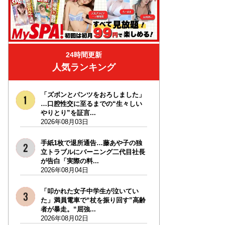
24時間更新
人気ランキング
「ズボンとパンツをおろしました」
…口腔性交に至るまでの“生々しい
やりとり”を証言...
2026年08月03日
手紙1枚で退所通告…藤あや子の独
立トラブルにバーニング二代目社長
が告白「実際の料...
2026年08月04日
「叩かれた女子中学生が泣いてい
た」満員電車で“杖を振り回す”高齢
者が暴走。“屈強...
2026年08月02日