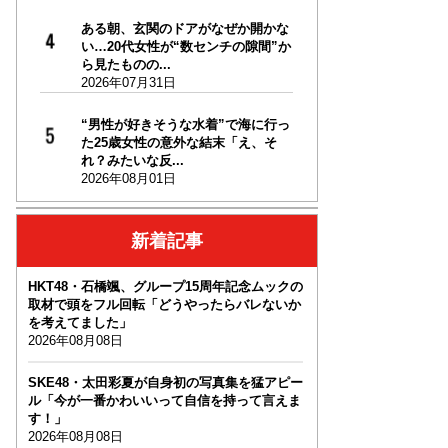
ある朝、玄関のドアがなぜか開かな
い…20代女性が“数センチの隙間”か
ら見たものの...
2026年07月31日
“男性が好きそうな水着”で海に行っ
た25歳女性の意外な結末「え、そ
れ？みたいな反...
2026年08月01日
新着記事
HKT48・石橋颯、グループ15周年記念ムックの
取材で頭をフル回転「どうやったらバレないか
を考えてました」
2026年08月08日
SKE48・太田彩夏が自身初の写真集を猛アピー
ル「今が一番かわいいって自信を持って言えま
す！」
2026年08月08日