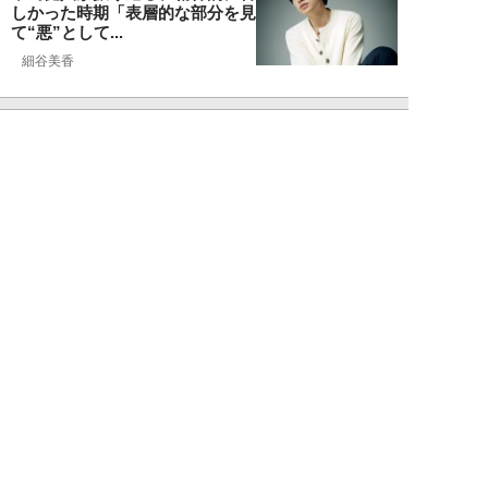
しかった時期「表層的な部分を見
て“悪”として...
細谷美香
NEW!
エンタメ
2026年08月08日
HKT48・石橋颯、グループ15周
年記念ムックの取材で頭をフル回
転「どうや...
須田紫苑
NEW!
エンタメ
2026年08月08日
SKE48・太田彩夏が自身初の写
真集を猛アピール「今が一番かわ
いいって自信...
NEW!