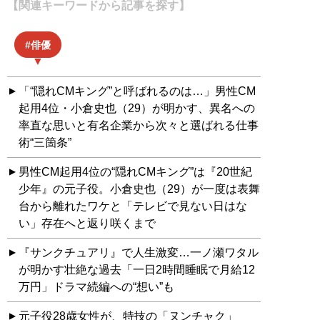
【関連キーワードから記事を探す】
俳優
「“隠れCMキング”と呼ばれるのは…」男性CM
起用4位・小倉史也（29）が明かす、異名への
率直な思いと有名企業から次々と選ばれる仕事
術“三箇条”
男性CM起用4位の“隠れCMキング”は『20世紀
少年』の元子役。小倉史也（29）が一度は表舞
台から離れたワケと「テレビで見ない日はな
い」存在へと返り咲くまで
『サンクチュアリ』で人生激変…一ノ瀬ワタル
が明かす壮絶な過去「一日2時間睡眠で月給12
万円」ドラマ続編への“想い”も
元子役28歳女性が、特技の「ヌンチャク」