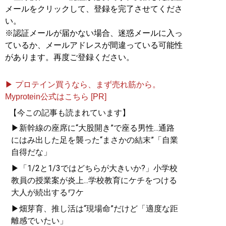
メールをクリックして、登録を完了させてくださ
い。
※認証メールが届かない場合、迷惑メールに入っ
ているか、メールアドレスが間違っている可能性
があります。再度ご登録ください。
▶ プロテイン買うなら、まず売れ筋から。
Myprotein公式はこちら [PR]
【今この記事も読まれています】
▶新幹線の座席に“大股開き”で座る男性...通路
にはみ出した足を襲った“まさかの結末”「自業
自得だな」
▶「1/2と1/3ではどちらが大きいか?」小学校
教員の授業案が炎上...学校教育にケチをつける
大人が続出するワケ
▶畑芽育、推し活は“現場命”だけど「適度な距
離感でいたい」