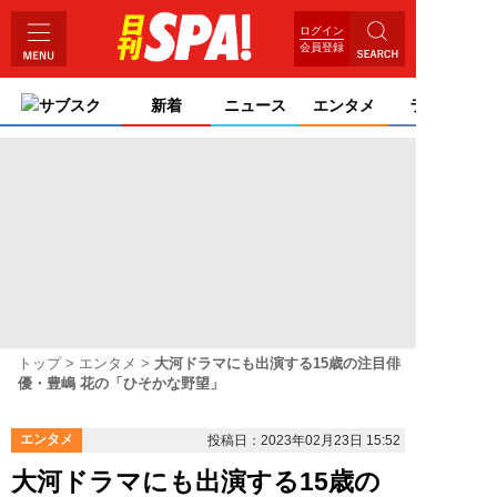
ログイン
会員登録
サブスク
新着
ニュース
エンタメ
ライフ
トップ
エンタメ
大河ドラマにも出演する15歳の注目俳
優・豊嶋 花の「ひそかな野望」
エンタメ
投稿日：2023年02月23日 15:52
大河ドラマにも出演する15歳の