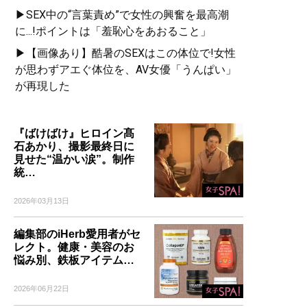
▶SEX中の“言葉責め”で女性の興奮を最高潮
に...!ポイントは「羞恥心をあおること」
▶【画像あり】酷暑のSEXはこの体位で!女性
が思わずアエぐ体位を、AV女優「うんぱい」
が再現した
『ばけばけ』ヒロイン髙
石あかり、撮影最終日に
見せた“温かい涙”。制作
統…
2026年03月13日
編集部のiHerb愛用者がセ
レクト。健康・美容のお
悩み別、鉄板アイテム…
2026年06月22日