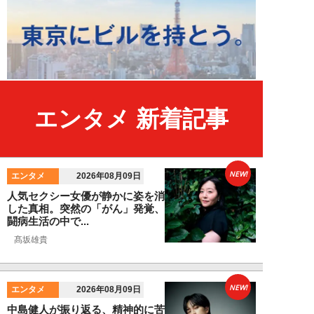
エンタメ 新着記事
NEW!
エンタメ
2026年08月09日
人気セクシー女優が静かに姿を消
した真相。突然の「がん」発覚、
闘病生活の中で...
髙坂雄貴
NEW!
エンタメ
2026年08月09日
中島健人が振り返る、精神的に苦