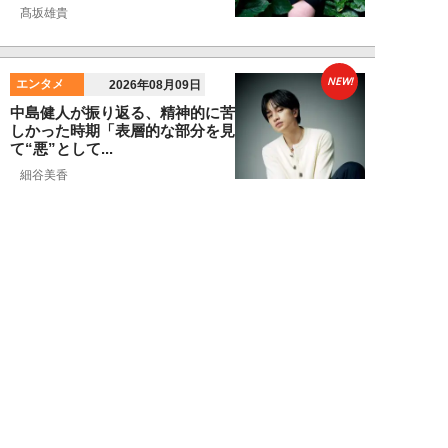
髙坂雄貴
NEW!
エンタメ
2026年08月09日
中島健人が振り返る、精神的に苦
しかった時期「表層的な部分を見
て“悪”として...
細谷美香
NEW!
エンタメ
2026年08月08日
HKT48・石橋颯、グループ15周
年記念ムックの取材で頭をフル回
転「どうや...
須田紫苑
NEW!
エンタメ
2026年08月08日
SKE48・太田彩夏が自身初の写