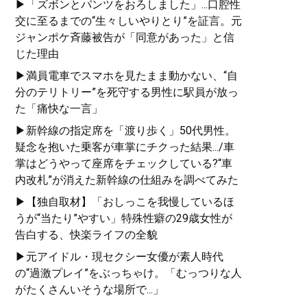
▶「ズボンとパンツをおろしました」...口腔性
交に至るまでの“生々しいやりとり”を証言。元
ジャンポケ斉藤被告が「同意があった」と信
じた理由
▶満員電車でスマホを見たまま動かない、“自
分のテリトリー”を死守する男性に駅員が放っ
た「痛快な一言」
▶新幹線の指定席を「渡り歩く」50代男性。
疑念を抱いた乗客が車掌にチクった結果.../車
掌はどうやって座席をチェックしている?“車
内改札”が消えた新幹線の仕組みを調べてみた
▶【独自取材】「おしっこを我慢しているほ
うが“当たり”やすい」特殊性癖の29歳女性が
告白する、快楽ライフの全貌
▶元アイドル・現セクシー女優が素人時代
の“過激プレイ”をぶっちゃけ。「むっつりな人
がたくさんいそうな場所で...」