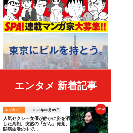
エンタメ 新着記事
NEW!
エンタメ
2026年08月09日
人気セクシー女優が静かに姿を消
した真相。突然の「がん」発覚、
闘病生活の中で...