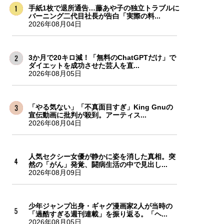
手紙1枚で退所通告…藤あや子の独立トラブルに
バーニング二代目社長が告白「実際の料...
2026年08月04日
3か月で20キロ減！「無料のChatGPTだけ」で
ダイエットを成功させた芸人を直...
2026年08月05日
「やる気ない」「不真面目すぎ」King Gnuの
宣伝動画に批判が殺到。アーティス...
2026年08月04日
人気セクシー女優が静かに姿を消した真相。突
然の「がん」発覚、闘病生活の中で見出し...
2026年08月09日
少年ジャンプ出身・ギャグ漫画家2人が当時の
「過酷すぎる週刊連載」を振り返る。「ヘ...
2026年08月05日