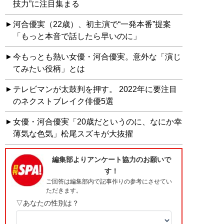
技力”に注目集まる
河合優実（22歳）、初主演で“一発本番”提案
「もっと本音で話したら早いのに」
今もっとも熱い女優・河合優実。意外な「演じ
てみたい役柄」とは
テレビマンが太鼓判を押す。 2022年に要注目
のネクストブレイク俳優5選
女優・河合優実「20歳だというのに、なにか幸
薄気な色気」松尾スズキが大抜擢