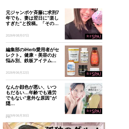
元ジャンポケ斉藤に求刑7
年でも、妻は翌日に“楽し
すぎた“と投稿。「その…
2026年08月07日
編集部のiHerb愛用者がセ
レクト。健康・美容のお
悩み別、鉄板アイテム…
2026年06月22日
なんか顔色が悪い、いつ
もだるい…年齢でも過労
でもない“意外な原因”が
隠…
2026年06月30日
PR