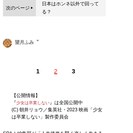
日本はホンネ以外で回って
次のページ
る？
望月ふみ
ケーブルテレビガイド誌の編集を経てフリーランスに。
1
2
3
映画周辺のインタビュー取材を軸に、テレビドラマや芝
居など、エンタメ系の記事を雑誌やWEBに執筆してい
る。親類縁者で唯一の映画好きとして育った突然変異。
X（旧Twitter）：
@mochi_fumi
【公開情報】
『
』は全国公開中
少女は卒業しない
記事一覧へ
(C) 朝井リョウ／集英社・2023 映画「少女
は卒業しない」製作委員会