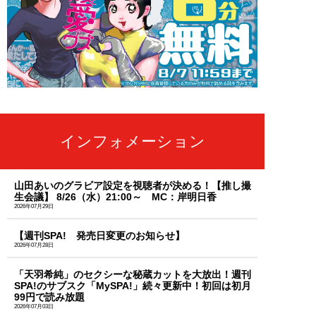
インフォメーション
山田あいのグラビア設定を視聴者が決める！【推し撮
生会議】 8/26（水）21:00～ MC：岸明日香
2026年07月29日
【週刊SPA! 発売日変更のお知らせ】
2026年07月28日
「天羽希純」のセクシーな秘蔵カットを大放出！週刊
SPA!のサブスク「MySPA!」続々更新中！初回は初月
99円で読み放題
2026年07月03日