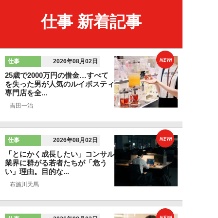
仕事 新着記事
NEW!
仕事
2026年08月02日
25歳で2000万円の借金…すべて
を失った男が人気のルイボスティ
専門店を全...
吉田一治
NEW!
仕事
2026年08月02日
「とにかく成長したい」コンサル
業界に群がる若者たちが「危う
い」理由。目的な...
布施川天馬
NEW!