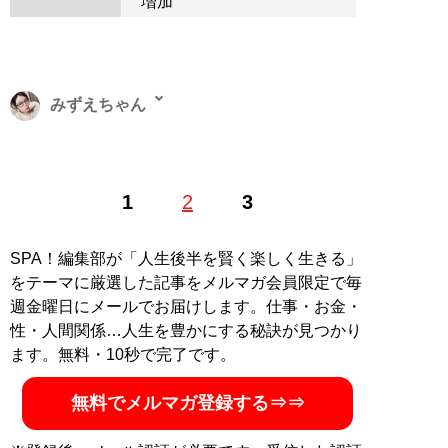
増加
みずえちゃん
1989年生まれ。新潟県長岡市出身。関西外国語大学卒業
1
2
3
後、大阪市内の広告代理店に勤務する傍ら、キャバ嬢デ
ビュー。結婚、離婚、地方の激安キャバクラを経て、現
在は銀座ホステスとライターを兼業。X（旧Twitter）：
SPA！編集部が「人生後半を賢く楽しく生きる」
@mizuechan1989
をテーマに厳選した記事をメルマガ会員限定で毎
週金曜日にメールでお届けします。仕事・お金・
記事一覧へ
性・人間関係…人生を豊かにする秘訣が見つかり
ます。無料・10秒で完了です。
無料でメルマガ登録する⇒⇒