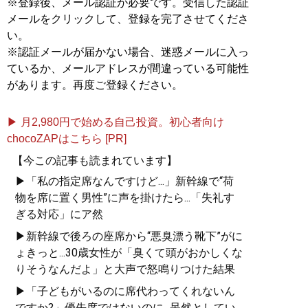
※登録後、メール認証が必要です。受信した認証
メールをクリックして、登録を完了させてくださ
い。
※認証メールが届かない場合、迷惑メールに入っ
ているか、メールアドレスが間違っている可能性
があります。再度ご登録ください。
▶ 月2,980円で始める自己投資。初心者向け
chocoZAPはこちら [PR]
【今この記事も読まれています】
▶「私の指定席なんですけど...」新幹線で“荷
物を席に置く男性”に声を掛けたら...「失礼す
ぎる対応」にア然
▶新幹線で後ろの座席から“悪臭漂う靴下”がに
ょきっと...30歳女性が「臭くて頭がおかしくな
りそうなんだよ」と大声で怒鳴りつけた結果
▶「子どもがいるのに席代わってくれないん
ですか?」優先席ではないのに...呆然としてい