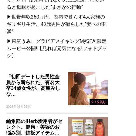
ると母親が起こした“まさかの行動”
▶世帯年収260万円、都内で暮らす4人家族の
ギリギリ生活。43歳男性が漏らした“妻への不
満”
▶東雲うみ、グラビアメイキングMySPA!限定
ムービー公開!【見れば元気になる!フォトブッ
ク】
「初回デートした男性全
員から断られた」有名大
卒34歳女性が、高望みし
な…
2026年08月08日
編集部のiHerb愛用者がセ
レクト。健康・美容のお
悩み別、鉄板アイテム…