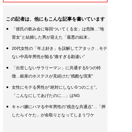
この記者は、他にもこんな記事を書いています
「彼氏の飲み会に毎回ついてくる女」は危険…“地
雷女”と結婚した男が迎えた「最悪の結末」
20代女性の「年上好き」を誤解してアタック…モテ
ない中高年男性が陥る“痛すぎる勘違い”
「出世しないサラリーマン」に共通する5つの特
徴…銀座のホステスが見続けた“残酷な現実”
女性にモテる男性が“絶対にしない5つのこと”。
「こんなにしてあげたのに…」はNG
キャバ嬢にハマる中年男性の“残念な共通点”…「押
したらイケた」が命取りとなってしまうワケ