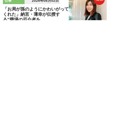
仕事
2026年08月02日
「お局が孫のようにかわいがって
くれた」納言・薄幸が伝授す
る“職場の厄介者を...
週刊SPA！編集部
NEW!
仕事
2026年08月01日
「あの人がいるだけで精神的にな
ぜか削られる…」職場の“毒社
員”は追い出して...
週刊SPA！編集部
NEW!
仕事
2026年07月31日
「なぜ私が尻ぬぐいで疲弊しなき
ゃいけないのか…」職場を荒らす
5タイプの“毒...
週刊SPA！編集部