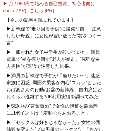
記事一覧へ
▶ 月2,980円で始める自己投資。初心者向け
chocoZAPはこちら [PR]
【今この記事も読まれています】
▶新幹線で“走り回る子供”に爆発寸前...「注意
しない母親」に女性が言い放った“芯をつく一
言”
▶「叩かれた女子中学生が泣いていた」満員
電車で“杖を振り回す”老人が暴走。“屈強な白
人男性”が英語で注意した結果...
▶満員の新幹線で子供が「座りたい~!」迷惑
家族に困惑...周囲の乗客が内心“スカッ”とした
おばあさんの行動/お盆の新幹線、自由席はど
れくらい混雑する?JR利用実績を調べてみた
▶SEX中の“言葉責め”で女性の興奮を最高潮
に...!ポイントは「羞恥心をあおること」
▶「セックスは好きじゃなかった」女性の価
値観を変えた“プロ男優のセックス”。「おかし