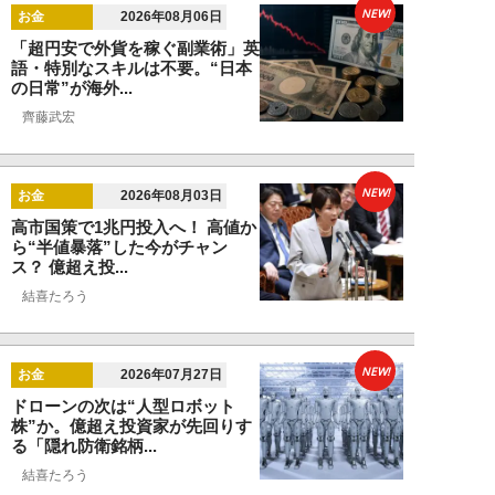
NEW!
お金
2026年08月06日
「超円安で外貨を稼ぐ副業術」英
語・特別なスキルは不要。“日本
の日常”が海外...
齊藤武宏
NEW!
お金
2026年08月03日
高市国策で1兆円投入へ！ 高値か
ら“半値暴落”した今がチャン
ス？ 億超え投...
結喜たろう
NEW!
お金
2026年07月27日
ドローンの次は“人型ロボット
株”か。億超え投資家が先回りす
る「隠れ防衛銘柄...
結喜たろう