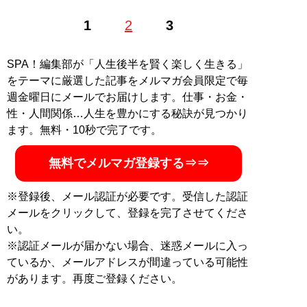
1983年、東京都生まれ。早稲田大学教育学部卒。極度の
1
2
3
節約好きで、ポイントやキャンペーン情報に精通するお
笑い芸人。著書に『
お得生活！ お金がなくても人生100
倍楽しめる！
』。ブログ「
いの得ブログ
」、ユーチュー
SPA！編集部が「人生後半を賢く楽しく生きる」
ブ「
いの得ちゃんねる
」にて日々、お得情報を配信中
をテーマに厳選した記事をメルマガ会員限定で毎
（Twitterアカウント:
@InoueJuniti
）
週金曜日にメールでお届けします。仕事・お金・
性・人間関係…人生を豊かにする秘訣が見つかり
ます。無料・10秒で完了です。
『
お得生活！ お金がな
くても人生100倍楽しめ
無料でメルマガ登録する⇒⇒
る！
』
※登録後、メール認証が必要です。受信した認証
節約こそ最高のエンター
メールをクリックして、登録を完了させてくださ
テインメントだ！
い。
※認証メールが届かない場合、迷惑メールに入っ
ているか、メールアドレスが間違っている可能性
があります。再度ご登録ください。