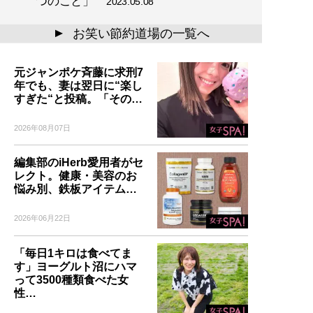
つのこと」
2023.05.08
お笑い節約道場の一覧へ
▲
元ジャンポケ斉藤に求刑7
年でも、妻は翌日に“楽し
すぎた“と投稿。「その…
2026年08月07日
編集部のiHerb愛用者がセ
レクト。健康・美容のお
悩み別、鉄板アイテム…
2026年06月22日
「毎日1キロは食べてま
す」ヨーグルト沼にハマ
って3500種類食べた女
性…