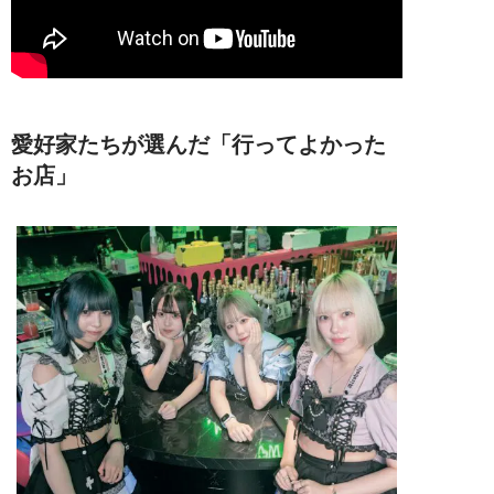
愛好家たちが選んだ「行ってよかった
お店」