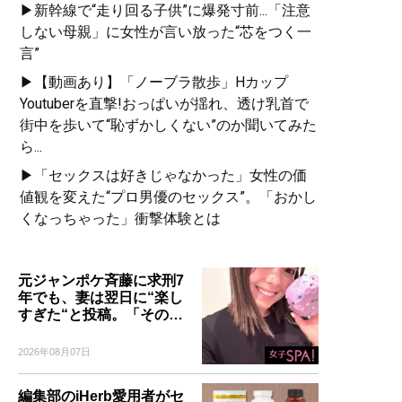
▶新幹線で“走り回る子供”に爆発寸前...「注意
しない母親」に女性が言い放った“芯をつく一
言”
▶【動画あり】「ノーブラ散歩」Hカップ
Youtuberを直撃!おっぱいが揺れ、透け乳首で
街中を歩いて“恥ずかしくない”のか聞いてみた
ら...
▶「セックスは好きじゃなかった」女性の価
値観を変えた“プロ男優のセックス”。「おかし
くなっちゃった」衝撃体験とは
元ジャンポケ斉藤に求刑7
年でも、妻は翌日に“楽し
すぎた“と投稿。「その…
2026年08月07日
編集部のiHerb愛用者がセ