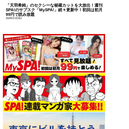
「天羽希純」のセクシーな秘蔵カットを大放出！週刊
SPA!のサブスク「MySPA!」続々更新中！初回は初月
99円で読み放題
2026年07月03日