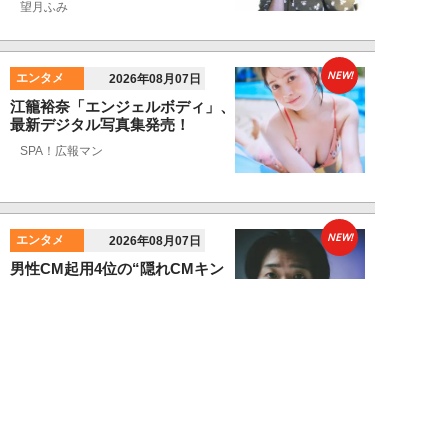
望月ふみ
NEW!
エンタメ
2026年08月07日
江籠裕奈「エンジェルボディ」、
最新デジタル写真集発売！
SPA！広報マン
NEW!
エンタメ
2026年08月07日
男性CM起用4位の“隠れCMキン
グ”は『20世紀少年』の元子役。
小倉史也（...
望月ふみ
NEW!
エンタメ
2026年08月07日
「牛丼2杯で満腹」だった男が