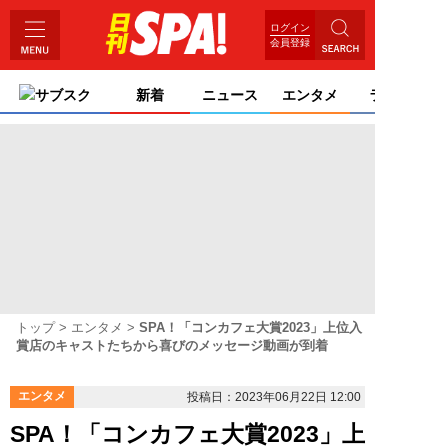
ログイン
会員登録
サブスク
新着
ニュース
エンタメ
ライフ
トップ
エンタメ
SPA！「コンカフェ大賞2023」上位入
賞店のキャストたちから喜びのメッセージ動画が到着
エンタメ
投稿日：2023年06月22日 12:00
SPA！「コンカフェ大賞2023」上