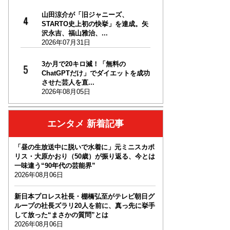
山田涼介が「旧ジャニーズ、
STARTO史上初の快挙」を達成。矢
沢永吉、福山雅治、...
2026年07月31日
3か月で20キロ減！「無料の
ChatGPTだけ」でダイエットを成功
させた芸人を直...
2026年08月05日
エンタメ 新着記事
「昼の生放送中に脱いで水着に」元ミニスカポ
リス・大原かおり（50歳）が振り返る、今とは
一味違う“90年代の芸能界”
2026年08月06日
新日本プロレス社長・棚橋弘至がテレビ朝日グ
ループの社長ズラリ20人を前に、真っ先に挙手
して放った“まさかの質問”とは
2026年08月06日