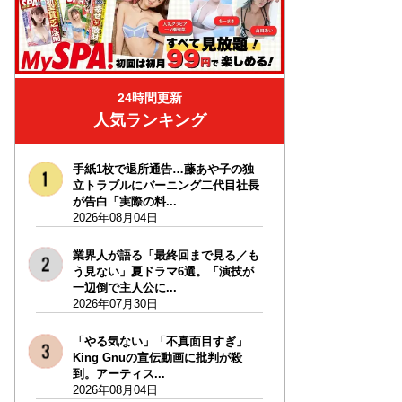
24時間更新
人気ランキング
手紙1枚で退所通告…藤あや子の独
立トラブルにバーニング二代目社長
が告白「実際の料...
2026年08月04日
業界人が語る「最終回まで見る／も
う見ない」夏ドラマ6選。「演技が
一辺倒で主人公に...
2026年07月30日
「やる気ない」「不真面目すぎ」
King Gnuの宣伝動画に批判が殺
到。アーティス...
2026年08月04日