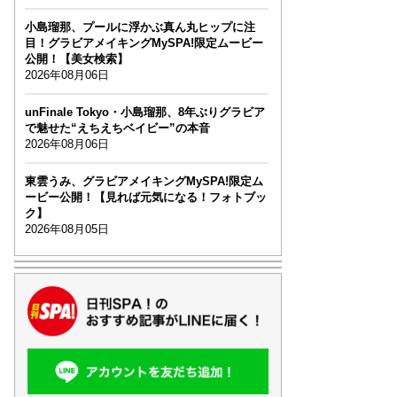
小島瑠那、プールに浮かぶ真ん丸ヒップに注
目！グラビアメイキングMySPA!限定ムービー
公開！【美女検索】
2026年08月06日
unFinale Tokyo・小島瑠那、8年ぶりグラビア
で魅せた“えちえちベイビー”の本音
2026年08月06日
東雲うみ、グラビアメイキングMySPA!限定ム
ービー公開！【見れば元気になる！フォトブッ
ク】
2026年08月05日