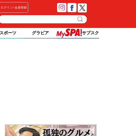
ログイン
会員登録
スポーツ
グラビア
サブスク