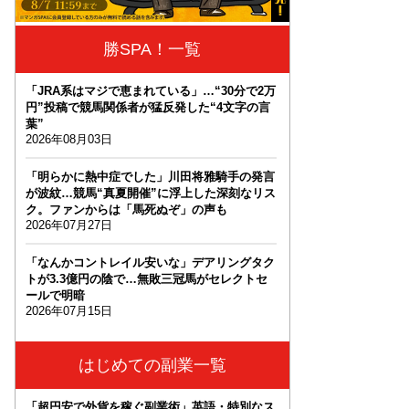
勝SPA！一覧
「JRA系はマジで恵まれている」…“30分で2万
円”投稿で競馬関係者が猛反発した“4文字の言
葉”
2026年08月03日
「明らかに熱中症でした」川田将雅騎手の発言
が波紋…競馬“真夏開催”に浮上した深刻なリス
ク。ファンからは「馬死ぬぞ」の声も
2026年07月27日
「なんかコントレイル安いな」デアリングタク
トが3.3億円の陰で…無敗三冠馬がセレクトセ
ールで明暗
2026年07月15日
はじめての副業一覧
「超円安で外貨を稼ぐ副業術」英語・特別なス