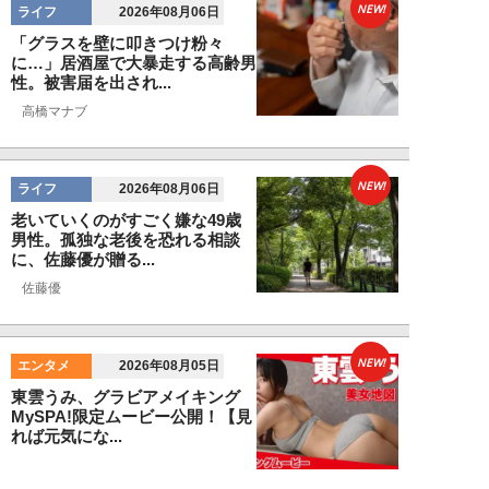
NEW!
ライフ
2026年08月06日
「グラスを壁に叩きつけ粉々
に…」居酒屋で大暴走する高齢男
性。被害届を出され...
高橋マナブ
NEW!
ライフ
2026年08月06日
老いていくのがすごく嫌な49歳
男性。孤独な老後を恐れる相談
に、佐藤優が贈る...
佐藤優
NEW!
エンタメ
2026年08月05日
東雲うみ、グラビアメイキング
MySPA!限定ムービー公開！【見
れば元気にな...