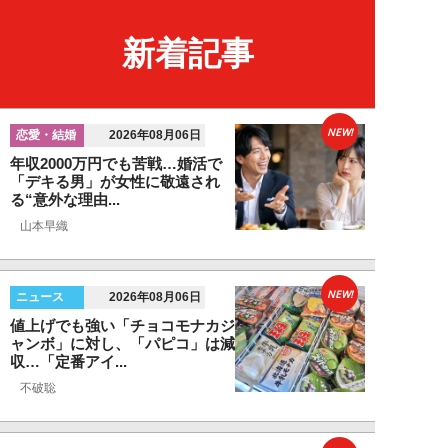
新着記事
NEW!
恋愛・結婚
2026年08月06日
年収2000万円でも苦戦…婚活で
「デキる男」が女性に敬遠され
る“意外な理由...
山本早織
NEW!
ニュース
2026年08月06日
値上げでも強い「チョコモナカジ
ャンボ」に対し、「パピコ」は減
収…「定番アイ...
不破聡