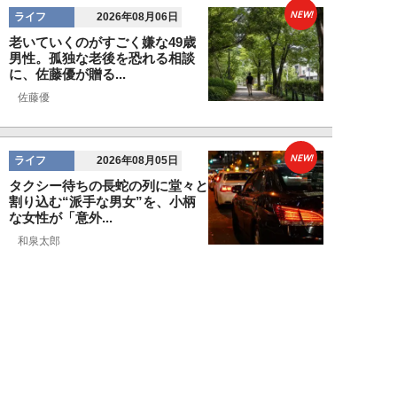
NEW!
ライフ
2026年08月06日
老いていくのがすごく嫌な49歳
男性。孤独な老後を恐れる相談
に、佐藤優が贈る...
佐藤優
NEW!
ライフ
2026年08月05日
タクシー待ちの長蛇の列に堂々と
割り込む“派手な男女”を、小柄
な女性が「意外...
和泉太郎
NEW!
ライフ
2026年08月05日
エコノミー席「頭カクンで眠れな
い」問題を解決？航空ジャーナリ
ストが見つけた...
北島幸司