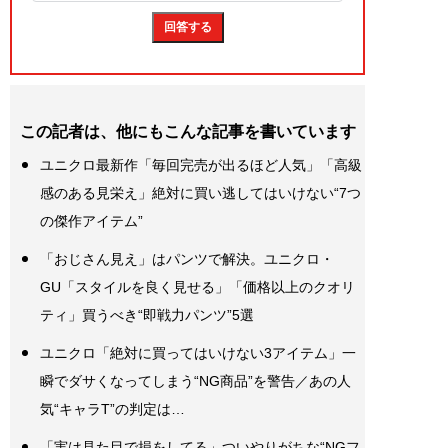
この記者は、他にもこんな記事を書いています
ユニクロ最新作「毎回完売が出るほど人気」「高級
感のある見栄え」絶対に買い逃してはいけない“7つ
の傑作アイテム”
「おじさん見え」はパンツで解決。ユニクロ・
GU「スタイルを良く見せる」「価格以上のクオリ
ティ」買うべき“即戦力パンツ”5選
ユニクロ「絶対に買ってはいけない3アイテム」一
瞬でダサくなってしまう“NG商品”を警告／あの人
気“キャラT”の判定は…
「実は見た目で損をしてる」ついやりがちな“NGフ