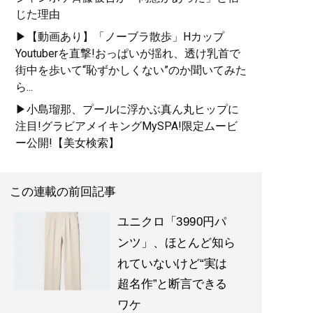
じた理由
▶【動画あり】「ノーブラ散歩」Hカップ
Youtuberを直撃!おっぱいが揺れ、透け乳首で
街中を歩いて“恥ずかしくない”のか聞いてみた
ら...
▶小島瑠那、プールに浮かぶ真ん丸ヒップに
注目!グラビアメイキングMySPA!限定ムービ
ー公開!【美女検索】
この連載の前回記事
ユニクロ「3990円パ
ンツ」、ほとんど知ら
れていないけど“実は
超名作”と断言できる
ワケ