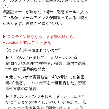
メールをクリックして、登録を完了させてくださ
い。
※認証メールが届かない場合、迷惑メールに入っ
ているか、メールアドレスが間違っている可能性
があります。再度ご登録ください。
▶ プロテイン買うなら、まず売れ筋から。
Myprotein公式はこちら [PR]
【今この記事も読まれています】
▶「舌がねじ込まれて...」元ジャンポケ斉
藤“ロケバス事件”で被害者が証言、車内での異
常行動と“屈辱的な発言”
▶元ジャンポケ斉藤被告、ADが明かした被害
者の“拒絶”。「バス乗車を一度拒否した」密室
事件直前の新証言
▶「ズボンとパンツをおろしました」...口腔性
交に至るまでの“生々しいやりとり”を証言。元
ジャンポケ斉藤被告が「同意があった」と信