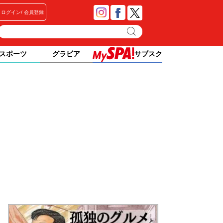
ログイン
会員登録
スポーツ
グラビア
サブスク