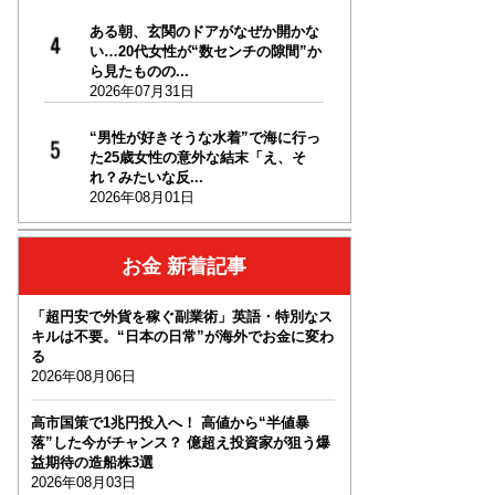
ある朝、玄関のドアがなぜか開かな
い…20代女性が“数センチの隙間”か
ら見たものの...
2026年07月31日
“男性が好きそうな水着”で海に行っ
た25歳女性の意外な結末「え、そ
れ？みたいな反...
2026年08月01日
お金 新着記事
「超円安で外貨を稼ぐ副業術」英語・特別なス
キルは不要。“日本の日常”が海外でお金に変わ
る
2026年08月06日
高市国策で1兆円投入へ！ 高値から“半値暴
落”した今がチャンス？ 億超え投資家が狙う爆
益期待の造船株3選
2026年08月03日