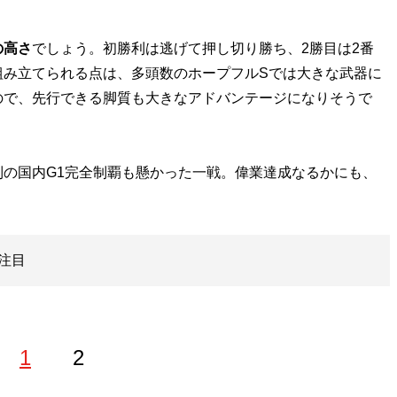
の高さ
でしょう。初勝利は逃げて押し切り勝ち、2勝目は2番
組み立てられる点は、多頭数のホープフルSでは大きな武器に
ので、先行できる脚質も大きなアドバンテージになりそうで
の国内G1完全制覇も懸かった一戦。偉業達成なるかにも、
注目
1
2