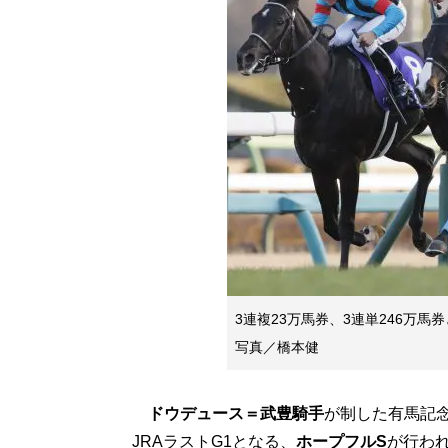
3連複23万馬券、3連単246万
写真／橋本健
ドウデュース＝武豊騎手
が制した有馬記
JRAラストG1となる、
ホープフルS
が行われ