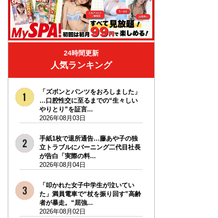
24時間更新
人気ランキング
「ズボンとパンツをおろしました」
…口腔性交に至るまでの“生々しい
やりとり”を証言...
2026年08月03日
手紙1枚で退所通告…藤あや子の独
立トラブルにバーニング二代目社長
が告白「実際の料...
2026年08月04日
「叩かれた女子中学生が泣いてい
た」満員電車で“杖を振り回す”高齢
者が暴走。“屈強...
2026年08月02日