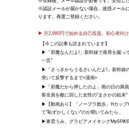
※登録後、メール認証が必要です。受信し
記事一覧へ
※認証メールが届かない場合、迷惑メール
ります。再度ご登録ください。
▶ 月2,980円で始める自己投資。初心者向けch
【今この記事も読まれています】
▶「邪魔なんだよ!」新幹線で座席を蹴って
一言”
▶「さっきからうるさいんだよ!」新幹線の
突いて反撃するまで<漫画>
▶「邪魔だから押したのよ」雨の日の満員
客全員を敵に回した女性の“まさかの結末”
▶【動画あり】「ノーブラ散歩」HカップYo
て“恥ずかしくない”のか聞いてみたら...
▶東雲うみ、グラビアメイキングMySPA