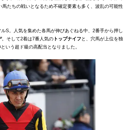
い馬たちの戦いとなるため不確定要素も多く、波乱の可能性
ルS。人気を集めた各馬が伸びあぐねる中、2番手から押し
デ
。そして2着は7番人気の
トップナイフ
と、穴馬が上位を独
券
という超ド級の高配当となりました。