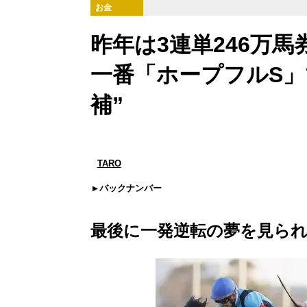
お金
昨年は3連単246万
一番「ホープフルS」
補”
TARO
バックナンバー
最後に一発逆転の夢を見られ