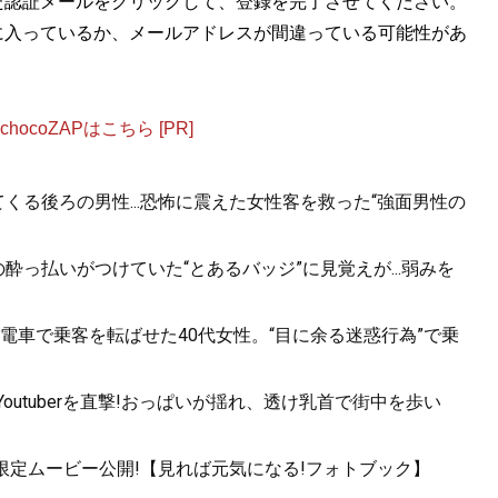
た認証メールをクリックして、登録を完了させてください。
に入っているか、メールアドレスが間違っている可能性があ
ocoZAPはこちら [PR]
くる後ろの男性...恐怖に震えた女性客を救った“強面男性の
酔っ払いがつけていた“とあるバッジ”に見覚えが...弱みを
電車で乗客を転ばせた40代女性。“目に余る迷惑行為”で乗
utuberを直撃!おっぱいが揺れ、透け乳首で街中を歩い
!限定ムービー公開!【見れば元気になる!フォトブック】