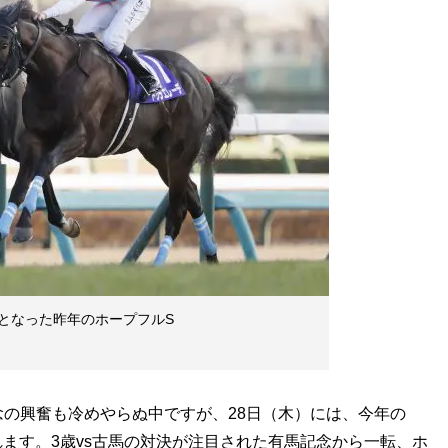
馬券となった昨年のホープフルS
念の興奮も冷めやらぬ中ですが、28日（木）には、今年の
ます。3歳vs古馬の対決が注目された有馬記念から一転、ホ