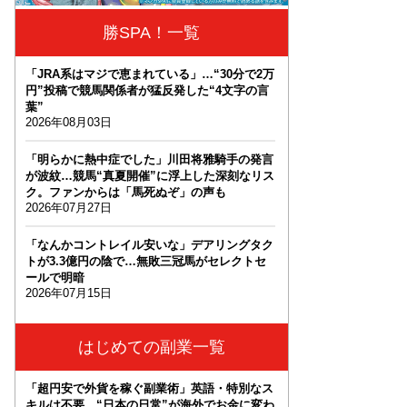
勝SPA！一覧
「JRA系はマジで恵まれている」…“30分で2万
円”投稿で競馬関係者が猛反発した“4文字の言
葉”
2026年08月03日
「明らかに熱中症でした」川田将雅騎手の発言
が波紋…競馬“真夏開催”に浮上した深刻なリス
ク。ファンからは「馬死ぬぞ」の声も
2026年07月27日
「なんかコントレイル安いな」デアリングタク
トが3.3億円の陰で…無敗三冠馬がセレクトセ
ールで明暗
2026年07月15日
はじめての副業一覧
「超円安で外貨を稼ぐ副業術」英語・特別なス
キルは不要。“日本の日常”が海外でお金に変わ