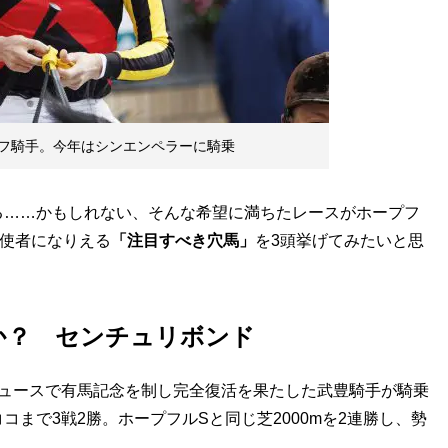
フ騎手。今年はシンエンペラーに騎乗
……かもしれない、そんな希望に満ちたレースがホープフ
使者になりえる
「注目すべき穴馬」
を3頭挙げてみたいと思
か？ センチュリボンド
ュースで有馬記念を制し完全復活を果たした武豊騎手が騎乗
まで3戦2勝。ホープフルSと同じ芝2000mを2連勝し、勢