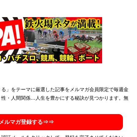
『
TAROの競馬
』を主宰する気鋭の競馬予想家。12月5日に最
外で決まる』（オーパーツ・パブリッシング）が発売になっ
ない騎手の取扱説明書
』（ガイドワークス）、『
回収率を上
上がる3つの馬券メソッド
』（扶桑社）が発売中。
収支の8割は予想力以外で決まる
』
券力』について徹底究明した一冊。
きる」をテーマに厳選した記事をメルマガ会員限定で毎週金
・性・人間関係…人生を豊かにする秘訣が見つかります。無
メルマガ登録する⇒⇒