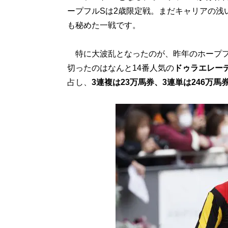
ープフルSは2歳限定戦。まだキャリアの浅
も秘めた一戦です。
特に大波乱となったのが、昨年のホープフ
切ったのはなんと14番人気の
ドゥラエレー
占し、
3連複は23万馬券、3連単は246万馬