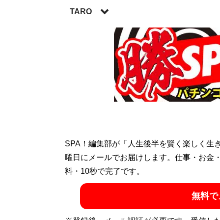
TARO
競馬予想ブログとしては屈指の人気を誇る
新刊『馬券力の正体 収支の8割は予想力以
た。著書は他に『
競馬記者では絶対に書け
げる競馬脳の作り方
』『
回収率が飛躍的に
『
馬券力の正体 
TARO氏が『馬
SPA！編集部が「人生後半を賢く楽しく生
曜日にメールでお届けします。仕事・お金
料・10秒で完了です。
無料で