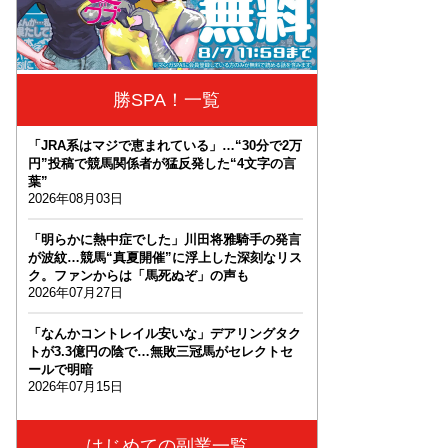
勝SPA！一覧
「JRA系はマジで恵まれている」…“30分で2万
円”投稿で競馬関係者が猛反発した“4文字の言
葉”
2026年08月03日
「明らかに熱中症でした」川田将雅騎手の発言
が波紋…競馬“真夏開催”に浮上した深刻なリス
ク。ファンからは「馬死ぬぞ」の声も
2026年07月27日
「なんかコントレイル安いな」デアリングタク
トが3.3億円の陰で…無敗三冠馬がセレクトセ
ールで明暗
2026年07月15日
はじめての副業一覧