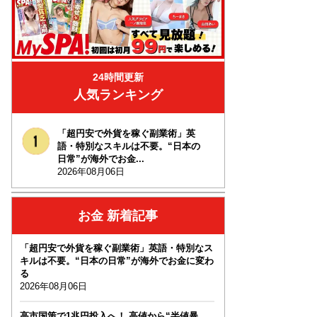
24時間更新
人気ランキング
「超円安で外貨を稼ぐ副業術」英
語・特別なスキルは不要。“日本の
日常”が海外でお金...
2026年08月06日
お金 新着記事
「超円安で外貨を稼ぐ副業術」英語・特別なス
キルは不要。“日本の日常”が海外でお金に変わ
る
2026年08月06日
高市国策で1兆円投入へ！ 高値から“半値暴