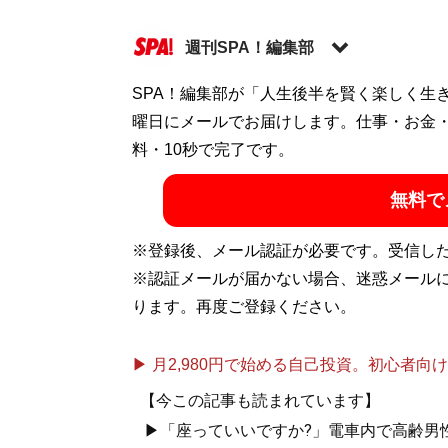
週刊SPA！編集部
SPA！編集部が「人生後半を賢く楽しく生
記事一覧へ
曜日にメールでお届けします。仕事・お金
料・10秒で完了です。
無料で
※登録後、メール認証が必要です。受信し
※認証メールが届かない場合、迷惑メール
ります。再度ご登録ください。
▶ 月2,980円で始める自己投資。初心者向けch
【今この記事も読まれています】
▶「座っていいですか?」電車内で高齢男性