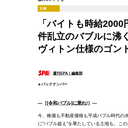
お金
「バイトも時給200
件乱立のバブルに沸く
ヴィトン仕様のゴン
週刊SPA！編集部
バックナンバー
―［
[令和バブル]に乗れ!
］―
今、株価も不動産価格も平成バブル時代の
に”バブル超え”を果たしている土地も。こ