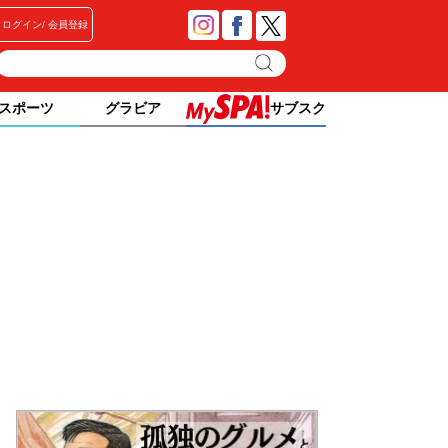
ログイン
会員登録
スポーツ
グラビア
サブスク