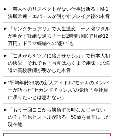
「芸人へのリスペクトがない仕事は断る」M-1
決勝常連・エバースが明かすブレイク後の本音
『サンクチュアリ』で人生激変…一ノ瀬ワタル
が明かす壮絶な過去「一日2時間睡眠で月給12
万円」ドラマ続編への“想い”も
「亡きがらをツノに絡ませたシカ」で日本人初
の快挙。それでも「写真はあくまで趣味」北海
道の高校教師が明かした本音
“平均年齢33歳の新人アイドル”モナキのメンバ
ーが語った“セカンドチャンス”の覚悟「会社員
に戻りたいとは思わない」
「もう一回ここから勝負する時なんじゃない
の？」竹原ピストルが語る、50歳を目前にした
現在地