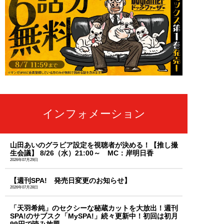
インフォメーション
山田あいのグラビア設定を視聴者が決める！【推し撮
生会議】 8/26（水）21:00～ MC：岸明日香
2026年07月29日
【週刊SPA! 発売日変更のお知らせ】
2026年07月28日
「天羽希純」のセクシーな秘蔵カットを大放出！週刊
SPA!のサブスク「MySPA!」続々更新中！初回は初月
99円で読み放題