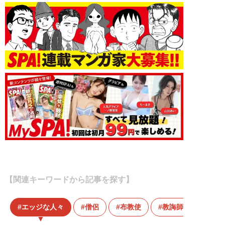
【関連キーワードから記事を探す】
エッジな人々
僧侶
布教使
教誨師