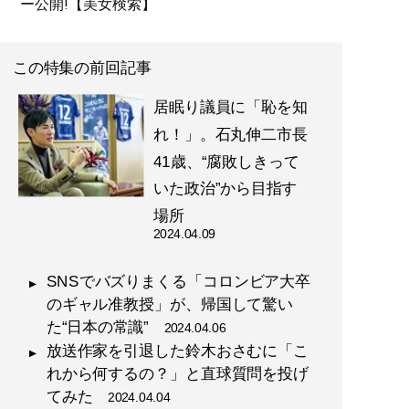
ー公開!【美女検索】
この特集の前回記事
居眠り議員に「恥を知
れ！」。石丸伸二市長
41歳、“腐敗しきって
いた政治”から目指す
場所
2024.04.09
SNSでバズりまくる「コロンビア大卒
のギャル准教授」が、帰国して驚い
た“日本の常識”
2024.04.06
放送作家を引退した鈴木おさむに「こ
れから何するの？」と直球質問を投げ
てみた
2024.04.04