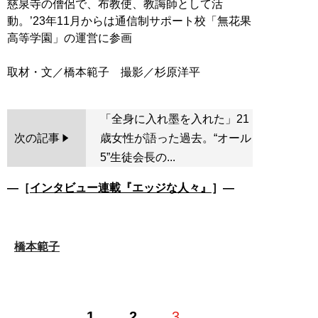
慈泉寺の僧侶で、布教使、教誨師として活
動。’23年11月からは通信制サポート校「無花果
高等学園」の運営に参画
「全身に入れ墨を入れた」21
次の記事
歳女性が語った過去。“オール
5”生徒会長の...
―［
インタビュー連載『エッジな人々』
］―
橋本範子
1
2
3