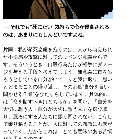
──それでも“死にたい”気持ちで心が侵食される
のは、あまりにもしんどいですよね。
片岡：私が希死念慮を抱くのは、人から与えられ
た不快感や攻撃に対してのリベンジ意識からで
す。そういうとき、自殺行為だけが相手にダメー
ジを与える手段と考えてしまう。無意識に首を吊
ろうとしている自分がいて、ふと我に返り、思い
とどまることの繰り返し。その都度“自分を言い
聞かせる作業”をひたすらしています。具体的に
は「命を賭すべきはどちらか」を問い、「自分を
大切に想う人・自分が大切に想う人」を選び取
り、蔑ろにする人たちに振り回されない。こうし
て乗り越えることが、人に対しての布教にも繫が
っていく。だからこれは、とても意味のある苦悩
だと思えるのです。