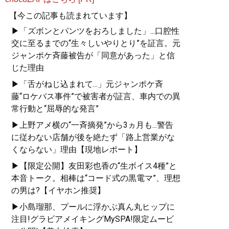
【今この記事も読まれています】
▶「ズボンとパンツをおろしました」...口腔性
交に至るまでの“生々しいやりとり”を証言。元
ジャンポケ斉藤被告が「同意があった」と信
じた理由
▶「舌がねじ込まれて...」元ジャンポケ斉
藤“ロケバス事件”で被害者が証言、車内での異
常行動と“屈辱的な発言”
▶上野アメ横の“一斉摘発”から3ヵ月も...警告
に従わない店舗が後を絶たず「路上営業がな
くならない」理由【現地レポート】
▶【限定公開】友田彩也香の“生ボイス4種”と
本音トーク。相棒は“コード式の黒電マ”、理想
の男は?【イヤホン推奨】
▶小島瑠那、プールに浮かぶ真ん丸ヒップに
注目!グラビアメイキングMySPA!限定ムービ