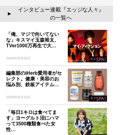
インタビュー連載『エッジな人々』
▲
の一覧へ
「俺、マジで向いてない
な」キスマイ玉森裕太、
TVer1000万再生で大…
2026年08月05日
編集部のiHerb愛用者がセ
レクト。健康・美容のお
悩み別、鉄板アイテム…
2026年06月22日
「毎日1キロは食べてま
す」ヨーグルト沼にハマ
って3500種類食べた女
性…