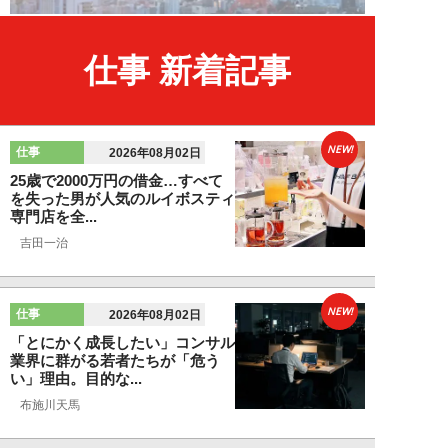
仕事 新着記事
NEW!
仕事
2026年08月02日
25歳で2000万円の借金…すべて
を失った男が人気のルイボスティ
専門店を全...
吉田一治
NEW!
仕事
2026年08月02日
「とにかく成長したい」コンサル
業界に群がる若者たちが「危う
い」理由。目的な...
布施川天馬