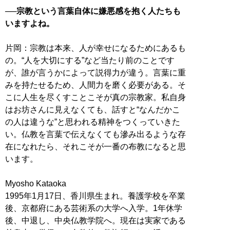
──宗教という言葉自体に嫌悪感を抱く人たちも
いますよね。
片岡：宗教は本来、人が幸せになるためにあるも
の。“人を大切にする”など当たり前のことです
が、誰が言うかによって説得力が違う。言葉に重
みを持たせるため、人間力を磨く必要がある。そ
こに人生を尽くすことこそが真の宗教家。私自身
はお坊さんに見えなくても、話すと“なんだかこ
の人は違うな”と思われる精神をつくっていきた
い。仏教を言葉で伝えなくても滲み出るような存
在になれたら、それこそが一番の布教になると思
います。
Myosho Kataoka
1995年1月17日、香川県生まれ。養護学校を卒業
後、京都府にある芸術系の大学へ入学。1年休学
後、中退し、中央仏教学院へ。現在は実家である