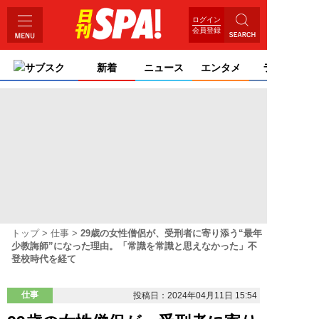
ログイン
会員登録
サブスク
新着
ニュース
エンタメ
ライフ
トップ
仕事
29歳の女性僧侶が、受刑者に寄り添う“最年
少教誨師”になった理由。「常識を常識と思えなかった」不
登校時代を経て
仕事
投稿日：2024年04月11日 15:54