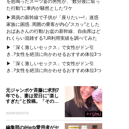
を怒鳴ったスーツ姿の男性が、“数分後に取っ
た行動”に車内が騒然としたワケ
▶満員の新幹線で子供が「座りたい~!」迷惑
家族に困惑...周囲の乗客が内心“スカッ”とした
おばあさんの行動/お盆の新幹線、自由席はど
れくらい混雑する?JR利用実績を調べてみた
▶「深く激しいセックス」で女性がドン引
き...?女性を絶頂に向かわせるおすすめ体位3つ
▶「深く激しいセックス」で女性がドン引
き...?女性を絶頂に向かわせるおすすめ体位3つ
元ジャンポケ斉藤に求刑7
年でも、妻は翌日に“楽し
すぎた“と投稿。「その…
2026年08月07日
編集部のiHerb愛用者がセ