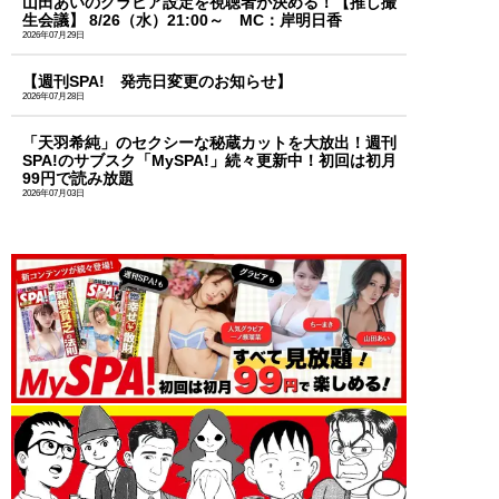
山田あいのグラビア設定を視聴者が決める！【推し撮
生会議】 8/26（水）21:00～ MC：岸明日香
2026年07月29日
【週刊SPA! 発売日変更のお知らせ】
2026年07月28日
「天羽希純」のセクシーな秘蔵カットを大放出！週刊
SPA!のサブスク「MySPA!」続々更新中！初回は初月
99円で読み放題
2026年07月03日