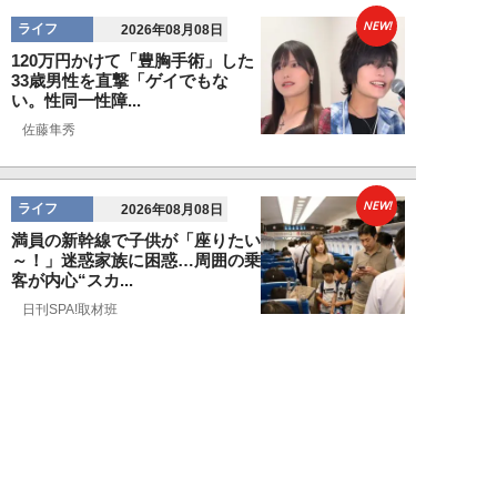
NEW!
ライフ
2026年08月08日
120万円かけて「豊胸手術」した
33歳男性を直撃「ゲイでもな
い。性同一性障...
佐藤隼秀
NEW!
ライフ
2026年08月08日
満員の新幹線で子供が「座りたい
～！」迷惑家族に困惑…周囲の乗
客が内心“スカ...
日刊SPA!取材班
NEW!
ライフ
2026年08月07日
自分が絶ってしまったもう一つの
人生を思いながら、限定50食の
ランチロース定...
カツセマサヒコ