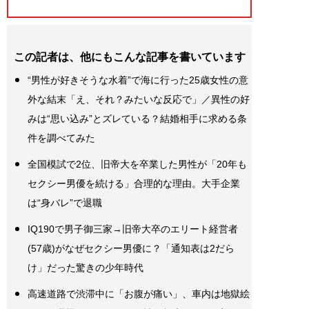
この記者は、他にもこんな記事を書いています
“男性が好きそうな水着”で海に行った25歳女性の意
外な結末「え、それ？みたいな反応で」／異性の好
みは“思い込み”とズレている？結婚相手に求める条
件を調べてみた
全国模試で2位、旧帝大を卒業した男性が「20年も
セクシー男優を続ける」合理的な理由。大手企業
は“身バレ”で退職
IQ190で男子御三家→旧帝大卒のエリート経営者
(57歳)がなぜセクシー男優に？「通知表は2だら
け」だった驚きの少年時代
高速道路で渋滞中に「お腹が痛い」、車内は地獄絵