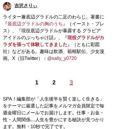
吉沢さりぃ
ライター兼底辺グラドルの二足のわらじ。著書に
『
最底辺グラドルの胸のうち
』（イースト・プレ
ス）、『現役底辺グラドルが暴露する グラビア
アイドルのぶっちゃけ話』、『
現役グラドルがカ
ラダを張って体験してきました
』（ともに彩図
社）などがある。趣味は飲酒、箱根駅伝、少女漫
画。X（旧Twitter）：
@sally_y0720
1
2
3
SPA！編集部が「人生後半を賢く楽しく生きる」
をテーマに厳選した記事をメルマガ会員限定で毎
週金曜日にメールでお届けします。仕事・お金・
性・人間関係…人生を豊かにする秘訣が見つかり
ます。無料・10秒で完了です。