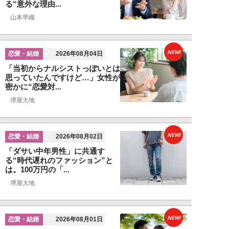
る“意外な理由...
山本早織
NEW!
恋愛・結婚
2026年08月04日
「当初からナルシストっぽいとは
思っていたんですけど…」女性が
密かに“恋愛対...
堺屋大地
NEW!
恋愛・結婚
2026年08月02日
「ダサい中年男性」に共通す
る“時代遅れのファッション”と
は。100万円の「...
堺屋大地
NEW!
恋愛・結婚
2026年08月01日