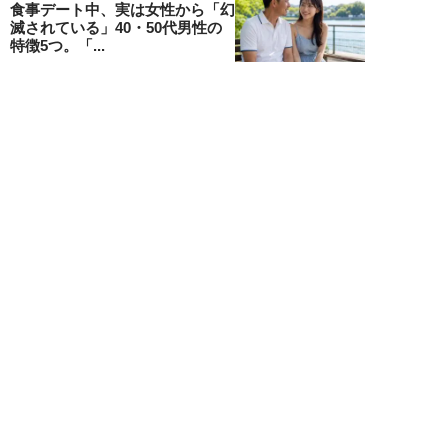
食事デート中、実は女性から「幻
滅されている」40・50代男性の
特徴5つ。「...
堺屋大地
NEW!
恋愛・結婚
2026年08月01日
“男性が好きそうな水着”で海に
行った25歳女性の意外な結末
「え、それ？みた...
吉沢さりぃ
新着記事をもっと見る