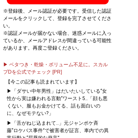
※登録後、メール認証が必要です。受信した認証
メールをクリックして、登録を完了させてくださ
い。
※認証メールが届かない場合、迷惑メールに入っ
ているか、メールアドレスが間違っている可能性
があります。再度ご登録ください。
▶ ベタつき・乾燥・ボリューム不足に。スカル
プDを公式でチェック [PR]
【今この記事も読まれています】
▶「ダサい中年男性」はだいたいしている“女
性から実は嫌われる言動“ワースト5...「顔も悪
くない、服もお金かけてる、話も面白いの
に、なぜモテない?」
▶「舌がねじ込まれて...」元ジャンポケ斉
藤“ロケバス事件”で被害者が証言、車内での異
常行動と“屈辱的な発言”