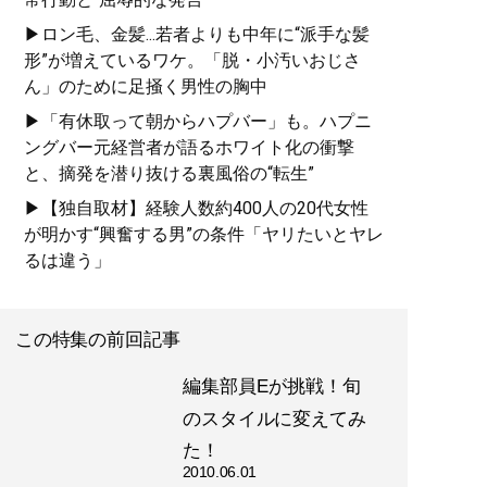
▶ロン毛、金髪...若者よりも中年に“派手な髪
形”が増えているワケ。「脱・小汚いおじさ
ん」のために足掻く男性の胸中
▶「有休取って朝からハプバー」も。ハプニ
ングバー元経営者が語るホワイト化の衝撃
と、摘発を潜り抜ける裏風俗の“転生”
▶【独自取材】経験人数約400人の20代女性
が明かす“興奮する男”の条件「ヤリたいとヤレ
るは違う」
この特集の前回記事
編集部員Eが挑戦！旬
のスタイルに変えてみ
た！
2010.06.01