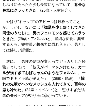
しぶりに会ったら少し長髪になっていて、
意外な
色気にクラッときた
」(25歳・人材紹介)。
やはり”ギャップ”のアピールは鉄板ってこと
か。しかし、なかには「
襟足を少し短くしてきた
同僚のうなじに、男のフェロモンを感じてムラッ
ときた
」(25歳・アパレル)と、些細な変化に興奮
する人も。観察眼と想像力に恐れ入るが、男とし
ては嬉しい評価だ。
逆に、「男性の髪型が変わってガッカリした経
験」としては、「彼氏がパーマをかけたら、
カー
ルが強すぎておばちゃんのようなフォルム
に。一
瞬でドキドキ感が消えた」 (28歳・建設)、「
憧
れの先輩がヘンなメッシュを入れてきて、百年の
恋も冷めた
」(24歳・イベント)と、懲りすぎた結
果の失敗ヘアがやり玉に挙がっている。