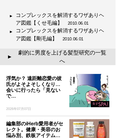
コンプレックスを解消するワザありヘ
ア図鑑【くせ毛編】
2010.06.01
コンプレックスを解消するワザありヘ
ア図鑑【剛毛編】
2010.06.01
劇的に男度を上げる髪型研究の一覧
▲
へ
浮気か？ 遠距離恋愛の彼
氏がよそよそしくなり…
会いに行ったら「見ない
で…
2026年07月07日
編集部のiHerb愛用者がセ
レクト。健康・美容のお
悩み別、鉄板アイテム…