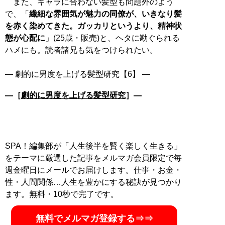
また、キャラに合わない髪型も問題外のよう
で、「
繊細な雰囲気が魅力の同僚が、いきなり髪
を赤く染めてきた。ガッカリというより、精神状
態が心配に
」(25歳・販売)と、ヘタに勘ぐられる
ハメにも。読者諸兄も気をつけられたい。
―［
劇的に男度を上げる髪型研究
］―
SPA！編集部が「人生後半を賢く楽しく生きる」
をテーマに厳選した記事をメルマガ会員限定で毎
週金曜日にメールでお届けします。仕事・お金・
性・人間関係…人生を豊かにする秘訣が見つかり
ます。無料・10秒で完了です。
無料でメルマガ登録する⇒⇒