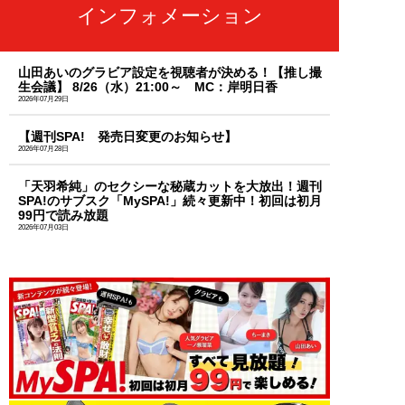
インフォメーション
山田あいのグラビア設定を視聴者が決める！【推し撮
生会議】 8/26（水）21:00～ MC：岸明日香
2026年07月29日
【週刊SPA! 発売日変更のお知らせ】
2026年07月28日
「天羽希純」のセクシーな秘蔵カットを大放出！週刊
SPA!のサブスク「MySPA!」続々更新中！初回は初月
99円で読み放題
2026年07月03日