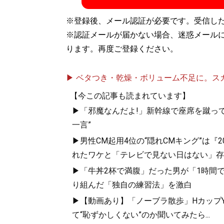
※登録後、メール認証が必要です。受信し
※認証メールが届かない場合、迷惑メール
ります。再度ご登録ください。
▶ ベタつき・乾燥・ボリューム不足に。スカル
【今この記事も読まれています】
▶「邪魔なんだよ!」新幹線で座席を蹴って
一言”
▶男性CM起用4位の“隠れCMキング”は『
れたワケと「テレビで見ない日はない」存
▶「牛丼2杯で満腹」だった男が「1時間で
り組んだ「独自の練習法」を激白
▶【動画あり】「ノーブラ散歩」HカップYo
て“恥ずかしくない”のか聞いてみたら...