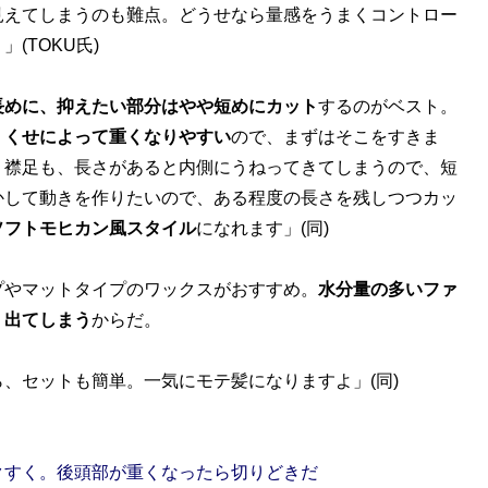
見えてしまうのも難点。どうせなら量感をうまくコントロー
(TOKU氏)
長めに、抑えたい部分はやや短めにカット
するのがベスト。
、くせによって重くなりやすい
ので、まずはそこをすきま
。襟足も、長さがあると内側にうねってきてしまうので、短
かして動きを作りたいので、ある程度の長さを残しつつカッ
ソフトモヒカン風スタイル
になれます」(同)
やマットタイプのワックスがおすすめ。
水分量の多いファ
く出てしまう
からだ。
、セットも簡単。一気にモテ髪になりますよ」(同)
クすく。後頭部が重くなったら切りどきだ