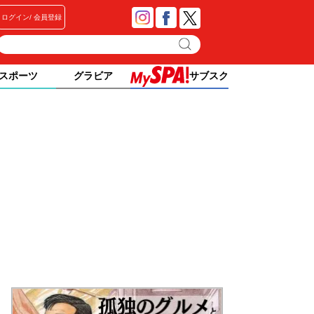
ログイン
会員登録
スポーツ
グラビア
サブスク