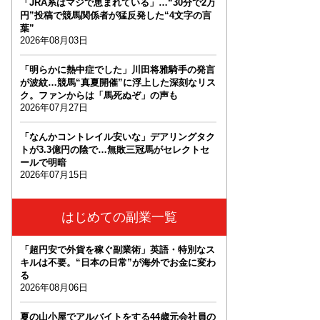
「JRA系はマジで恵まれている」…“30分で2万
円”投稿で競馬関係者が猛反発した“4文字の言
葉”
2026年08月03日
「明らかに熱中症でした」川田将雅騎手の発言
が波紋…競馬“真夏開催”に浮上した深刻なリス
ク。ファンからは「馬死ぬぞ」の声も
2026年07月27日
「なんかコントレイル安いな」デアリングタク
トが3.3億円の陰で…無敗三冠馬がセレクトセ
ールで明暗
2026年07月15日
はじめての副業一覧
「超円安で外貨を稼ぐ副業術」英語・特別なス
キルは不要。“日本の日常”が海外でお金に変わ
る
2026年08月06日
夏の山小屋でアルバイトをする44歳元会社員の