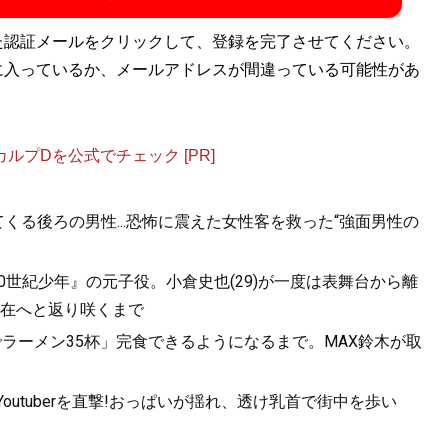
た認証メールをクリックして、登録を完了させてください。
に入っているか、メールアドレスが間違っている可能性があ
プDを公式でチェック [PR]
くる後ろの男性...恐怖に震えた女性客を救った“強面男性の
20世紀少年』の元子役。小倉史也(29)が一度は表舞台から離
在へと返り咲くまで
ラーメン35杯」完食できるようになるまで。MAX鈴木が取
utuberを直撃!おっぱいが揺れ、透け乳首で街中を歩い