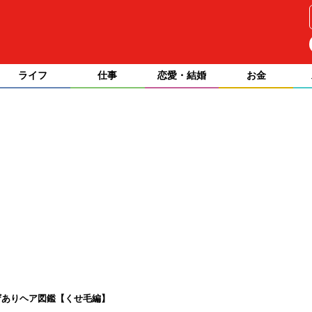
ライフ
仕事
恋愛・結婚
お金
ザありヘア図鑑【くせ毛編】