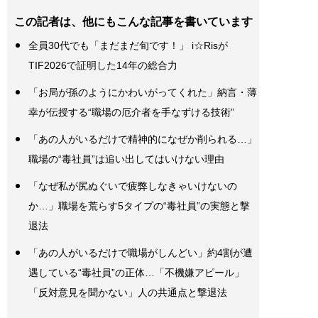
この記者は、他にもこんな記事を書いています
全員30代でも「まだまだ旬です！」 i☆Risが
TIF2026で証明した14年の総合力
「お局が孫のようにかわいがってくれた」納言・薄
幸が伝授する“職場の厄介者を手なずける技術”
「あの人がいるだけで精神的になぜか削られる…」
職場の“毒社員”は追い出してはいけない理由
「なぜ私が尻ぬぐいで疲弊しなきゃいけないの
か…」職場を荒らす5タイプの“毒社員”の実態と撃
退法
「あの人がいるだけで職場がしんどい」約4割が遭
遇している“毒社員”の正体…「不機嫌アピール」
「反対意見を聞かない」人の共通点と撃退法