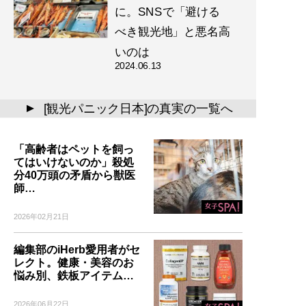
に。SNSで「避ける
べき観光地」と悪名高
いのは
2024.06.13
[観光パニック日本]の真実の一覧へ
▲
「高齢者はペットを飼っ
てはいけないのか」殺処
分40万頭の矛盾から獣医
師…
2026年02月21日
編集部のiHerb愛用者がセ
レクト。健康・美容のお
悩み別、鉄板アイテム…
2026年06月22日