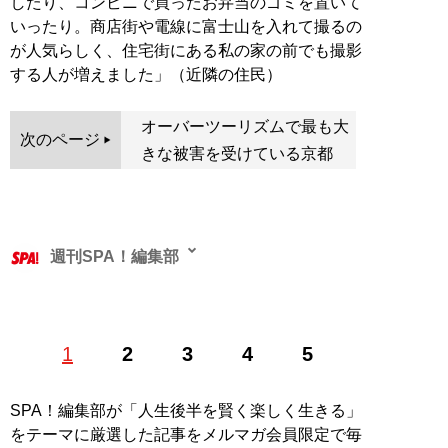
したり、コンビニで買ったお弁当のゴミを置いて
いったり。商店街や電線に富士山を入れて撮るの
が人気らしく、住宅街にある私の家の前でも撮影
する人が増えました」（近隣の住民）
オーバーツーリズムで最も大
次のページ
きな被害を受けている京都
週刊SPA！編集部
1
2
3
4
5
記事一覧へ
SPA！編集部が「人生後半を賢く楽しく生きる」
をテーマに厳選した記事をメルマガ会員限定で毎