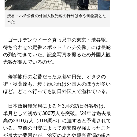
渋谷・ハチ公像の外国人観光客の行列は今や風物詩とな
った
ゴールデンウイーク真っ只中の東京・渋谷駅。
待ち合わせの定番スポット「ハチ公像」には長蛇
の列ができていた。記念写真を撮るため外国人観
光客が並んでいるのだ。
修学旅行の定番だった京都や日光、オタクの
街・秋葉原も、歩く顔ぶれは外国人のほうが多い
ほど。どこへ行っても訪日外国人で溢れている。
日本政府観光局によると3月の訪日外客数は、
単月として初めて300万人を突破。’24年は過去最
高の3310万人（JTB調べ）に達すると予測されて
いる。空前の円安によって割安感が強まったこと
が最大の要因だが、治安のよさや観光資源の多さ