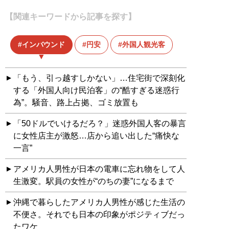
【関連キーワードから記事を探す】
インバウンド
円安
外国人観光客
「もう、引っ越すしかない」…住宅街で深刻化
する「外国人向け民泊客」の“酷すぎる迷惑行
為”。騒音、路上占拠、ゴミ放置も
「50ドルでいけるだろ？」迷惑外国人客の暴言
に女性店主が激怒…店から追い出した“痛快な
一言”
アメリカ人男性が日本の電車に忘れ物をして人
生激変。駅員の女性が“のちの妻”になるまで
沖縄で暮らしたアメリカ人男性が感じた生活の
不便さ。それでも日本の印象がポジティブだっ
たワケ