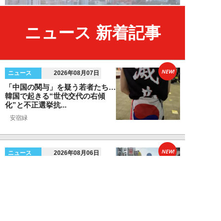
ニュース 新着記事
NEW!
ニュース
2026年08月07日
「中国の関与」を疑う若者たち…
韓国で起きる“世代交代の右傾
化”と不正選挙抗...
安宿緑
NEW!
ニュース
2026年08月06日
上野アメ横の“一斉摘発”から3ヵ
月も…警告に従わない店舗が後を
絶たず「路上...
デヤブロウ