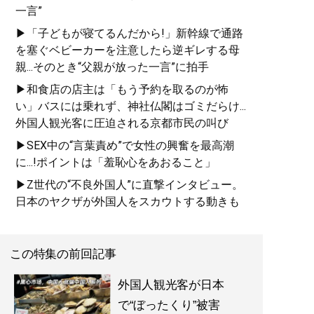
一言”
▶「子どもが寝てるんだから!」新幹線で通路
を塞ぐベビーカーを注意したら逆ギレする母
親...そのとき“父親が放った一言”に拍手
▶和食店の店主は「もう予約を取るのが怖
い」バスには乗れず、神社仏閣はゴミだらけ...
外国人観光客に圧迫される京都市民の叫び
▶SEX中の“言葉責め”で女性の興奮を最高潮
に...!ポイントは「羞恥心をあおること」
▶Z世代の“不良外国人”に直撃インタビュー。
日本のヤクザが外国人をスカウトする動きも
この特集の前回記事
外国人観光客が日本
で“ぼったくり”被害