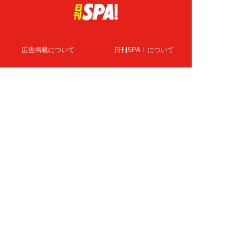
広告掲載について
日刊SPA！について
ニュース提供先
PR記事一覧
ライター・執筆者募集
プライバシーポリシー
Cookie使用について
著作権について
運営会社
記事使用について
お問い合わせ
よくある質問
扶桑社Webメディア
女子SPA！