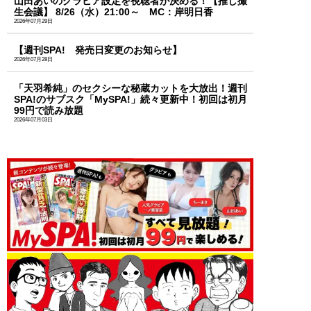
山田あいのグラビア設定を視聴者が決める！【推し撮
生会議】 8/26（水）21:00～ MC：岸明日香
2026年07月29日
【週刊SPA! 発売日変更のお知らせ】
2026年07月28日
「天羽希純」のセクシーな秘蔵カットを大放出！週刊
SPA!のサブスク「MySPA!」続々更新中！初回は初月
99円で読み放題
2026年07月03日