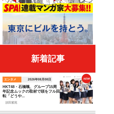
新着記事
NEW!
エンタメ
2026年08月08日
HKT48・石橋颯、グループ15周
年記念ムックの取材で頭をフル回
転「どうや...
須田紫苑