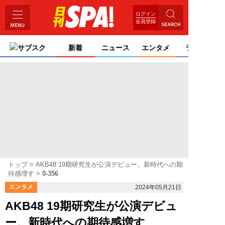
ログイン
会員登録
サブスク
新着
ニュース
エンタメ
ライフ
トップ
AKB48 19期研究生が公演デビュー。新時代への期
待感増す
0-356
エンタメ
2024年05月21日
AKB48 19期研究生が公演デビュ
ー。新時代への期待感増す