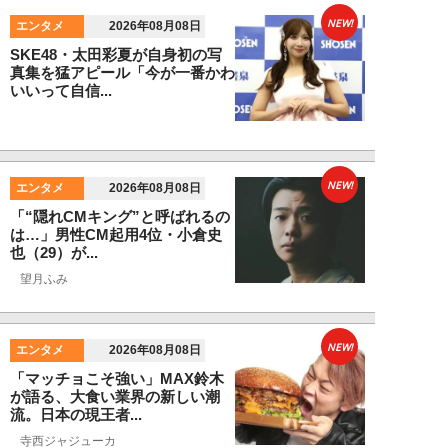
NEW!
エンタメ
2026年08月08日
SKE48・太田彩夏が自身初の写
真集を猛アピール「今が一番かわ
いいって自信...
NEW!
エンタメ
2026年08月08日
「“隠れCMキング”と呼ばれるの
は…」男性CM起用4位・小倉史
也（29）が...
望月ふみ
NEW!
エンタメ
2026年08月08日
「マッチョこそ強い」MAX鈴木
が語る、大食い業界の新しい潮
流。日本の現王者...
寺西ジャジューカ