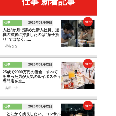
仕事 新着記事
NEW!
仕事
2026年08月09日
入社3か月で辞めた新入社員、退
職の挨拶に持参したのは“菓子折
り”ではなく…...
星谷なな
NEW!
仕事
2026年08月02日
25歳で2000万円の借金…すべて
を失った男が人気のルイボスティ
専門店を全...
吉田一治
NEW!
仕事
2026年08月02日
「とにかく成長したい」コンサル