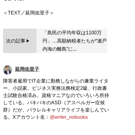
「島民の平均年収は1100万
次の記事
円」…高額納税者たちが“瀬戸
内海の離島”に...
延岡佑里子
障害者雇用でIT企業に勤務しながらの兼業ライタ
ー、小説家。ビジネス実務法務検定2級、行政書
士試験合格済み。資格マニアなのでいろいろ所持
している。バキバキのASD（アスペルガー症候
群）だが、パラレルキャリアライフを楽しんでい
る。Xアカウント名：
@writer_nobuoka