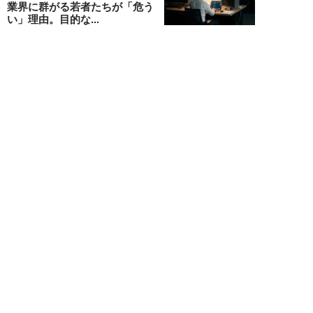
業界に群がる若者たちが「危う
い」理由。目的な...
布施川天馬
NEW!
仕事
2026年08月02日
「お局が孫のようにかわいがって
くれた」納言・薄幸が伝授す
る“職場の厄介者を...
週刊SPA！編集部
NEW!
仕事
2026年08月01日
「あの人がいるだけで精神的にな
ぜか削られる…」職場の“毒社
員”は追い出して...
週刊SPA！編集部