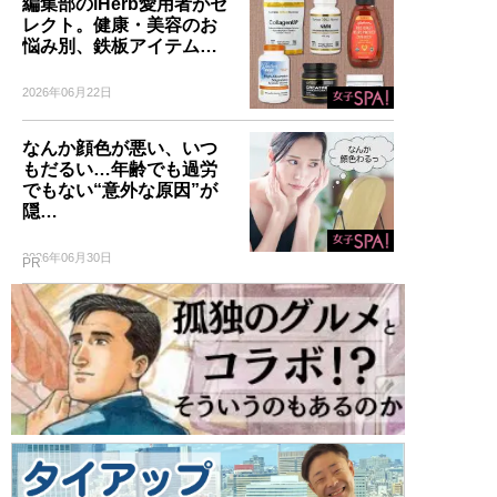
編集部のiHerb愛用者がセ
レクト。健康・美容のお
悩み別、鉄板アイテム…
2026年06月22日
なんか顔色が悪い、いつ
もだるい…年齢でも過労
でもない“意外な原因”が
隠…
2026年06月30日
PR