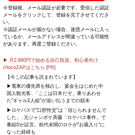
※登録後、メール認証が必要です。受信した認証
メールをクリックして、登録を完了させてくださ
い。
※認証メールが届かない場合、迷惑メールに入っ
ているか、メールアドレスが間違っている可能性
があります。再度ご登録ください。
▶ 月2,980円で始める自己投資。初心者向け
chocoZAPはこちら [PR]
【今この記事も読まれています】
▶電車の優先席を独占し、宴会をはじめた中
国人観光客...「ここは日本だぞ」乗りあわせ
た“ギャル2人組”が追い払うまでの顛末
▶ロケバスで“口腔性交”は「信じられませんで
した」...元ジャンポケ斉藤「ロケバス事件」で
番組Dが証言。前代未聞のロケが“お蔵入り”に
なった経緯も