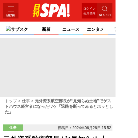
ログイン
会員登録
サブスク
新着
ニュース
エンタメ
ライフ
トップ
仕事
元外資系航空部長が“見知らぬ土地”でゲス
トハウス経営者になったワケ「退路を断ってみるとホッとし
た」
仕事
投稿日：2024年06月28日 15:52