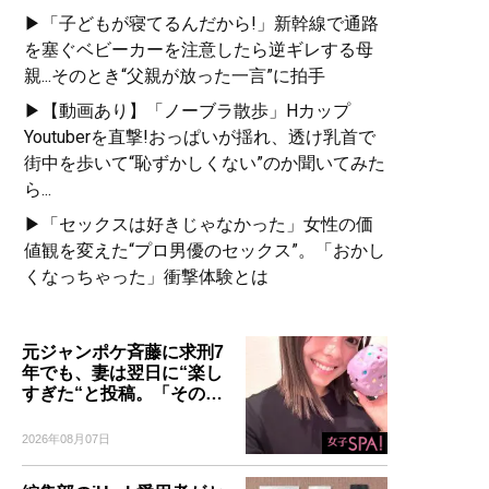
▶「子どもが寝てるんだから!」新幹線で通路
を塞ぐベビーカーを注意したら逆ギレする母
親...そのとき“父親が放った一言”に拍手
▶【動画あり】「ノーブラ散歩」Hカップ
Youtuberを直撃!おっぱいが揺れ、透け乳首で
街中を歩いて“恥ずかしくない”のか聞いてみた
ら...
▶「セックスは好きじゃなかった」女性の価
値観を変えた“プロ男優のセックス”。「おかし
くなっちゃった」衝撃体験とは
元ジャンポケ斉藤に求刑7
年でも、妻は翌日に“楽し
すぎた“と投稿。「その…
2026年08月07日