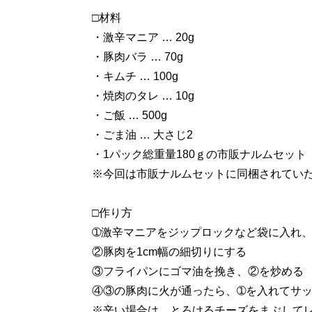
□材料
・激辛マニア … 20g
・豚肉バラ … 70g
・キムチ … 100g
・焼肉のタレ … 10g
・ご飯 … 500g
・ごま油 … 大さじ2
・1パック総重量180ｇの市販ナルムセッ
※今回は市販ナルムセットに同梱されてい
□作り方
➀激辛マニアをジップロックなど袋に入れ
②豚肉を1cm幅の細切りにする
③フライパンにゴマ油を挽き、②を炒める
④③の豚肉に火が通ったら、➀を入れてサ
※辛い場合は、とろけるチーズをまぶして