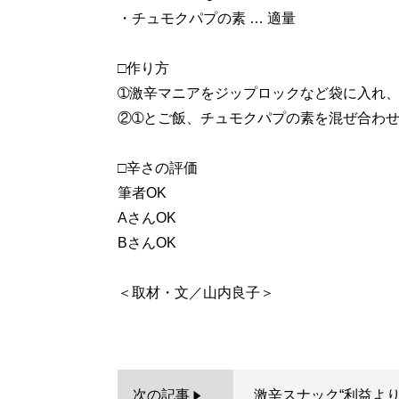
・チュモクパプの素 … 適量
□作り方
➀激辛マニアをジップロックなど袋に入れ
②➀とご飯、チュモクパプの素を混ぜ合わ
□辛さの評価
筆者OK
AさんOK
BさんOK
＜取材・文／山内良子＞
次の記事
激辛スナック“利益より