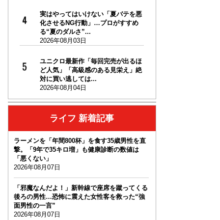
実はやってはいけない「夏バテを悪
化させるNG行動」…プロがすすめ
る“夏のダルさ”...
2026年08月03日
ユニクロ最新作「毎回完売が出るほ
ど人気」「高級感のある見栄え」絶
対に買い逃しては...
2026年08月04日
ライフ 新着記事
ラーメンを「年間800杯」を食す35歳男性を直
撃。「9年で35キロ増」も健康診断の数値は
「悪くない」
2026年08月07日
「邪魔なんだよ！」新幹線で座席を蹴ってくる
後ろの男性…恐怖に震えた女性客を救った“強
面男性の一言”
2026年08月07日