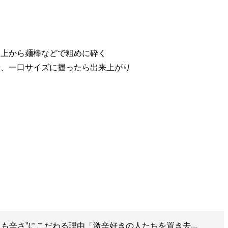
、上から麺棒などで粗めに砕く
せ、一口サイズに握ったら出来上がり
も辛さ”にこだわる理由「激辛好きの人たちを置き去...