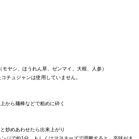
ト（モヤシ、ほうれん草、ゼンマイ、大根、人参）
たコチュジャンは使用していません。
、上から麺棒などで粗めに砕く
ッと炒めあわせたら出来上がり
レンジで約1分。もしくはマヨネーズで調整すると、辛味がま