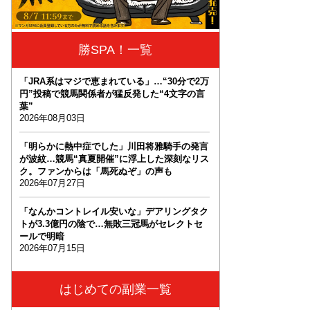
勝SPA！一覧
「JRA系はマジで恵まれている」…“30分で2万
円”投稿で競馬関係者が猛反発した“4文字の言
葉”
2026年08月03日
「明らかに熱中症でした」川田将雅騎手の発言
が波紋…競馬“真夏開催”に浮上した深刻なリス
ク。ファンからは「馬死ぬぞ」の声も
2026年07月27日
「なんかコントレイル安いな」デアリングタク
トが3.3億円の陰で…無敗三冠馬がセレクトセ
ールで明暗
2026年07月15日
はじめての副業一覧