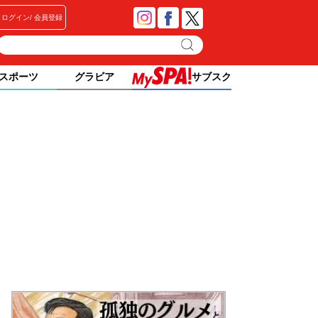
ログイン
会員登録
スポーツ
グラビア
サブスク