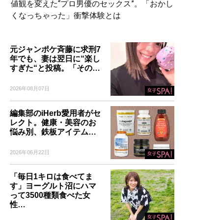
値観を変えた“プロ男優のセックス”。「おかし
くなっちゃった」衝撃体験とは
元ジャンポケ斉藤に求刑7
年でも、妻は翌日に“楽し
すぎた“と投稿。「その…
2026年08月07日
編集部のiHerb愛用者がセ
レクト。健康・美容のお
悩み別、鉄板アイテム…
2026年06月22日
「毎日1キロは食べてま
す」ヨーグルト沼にハマ
って3500種類食べた女
性…