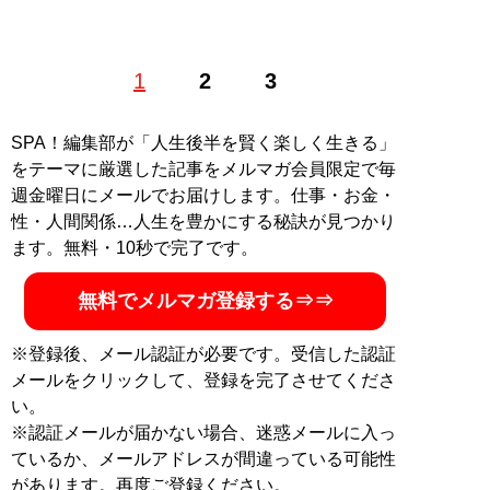
自動車ライター。出版社の記者・編集者を経て、指定自
1
2
3
動車教習所の指導員として約10年間勤務。その後、自動
車ライターとして独立し、コラムや試乗記、クルマメー
カーのテキスト監修、SNS運用などを手がける。
SPA！編集部が「人生後半を賢く楽しく生きる」
記事一覧へ
をテーマに厳選した記事をメルマガ会員限定で毎
週金曜日にメールでお届けします。仕事・お金・
性・人間関係…人生を豊かにする秘訣が見つかり
ます。無料・10秒で完了です。
無料でメルマガ登録する⇒⇒
※登録後、メール認証が必要です。受信した認証
メールをクリックして、登録を完了させてくださ
い。
※認証メールが届かない場合、迷惑メールに入っ
ているか、メールアドレスが間違っている可能性
があります。再度ご登録ください。