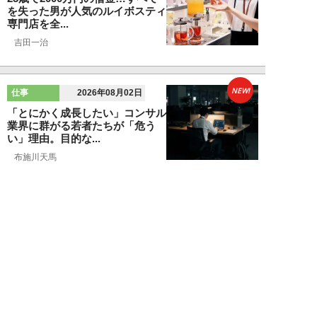
を失った男が人気のルイボスティ
専門店を全...
吉田一治
NEW!
仕事
2026年08月02日
「とにかく成長したい」コンサル
業界に群がる若者たちが「危う
い」理由。目的な...
布施川天馬
NEW!
仕事
2026年08月02日
「お局が孫のようにかわいがって
くれた」納言・薄幸が伝授す
る“職場の厄介者を...
週刊SPA！編集部