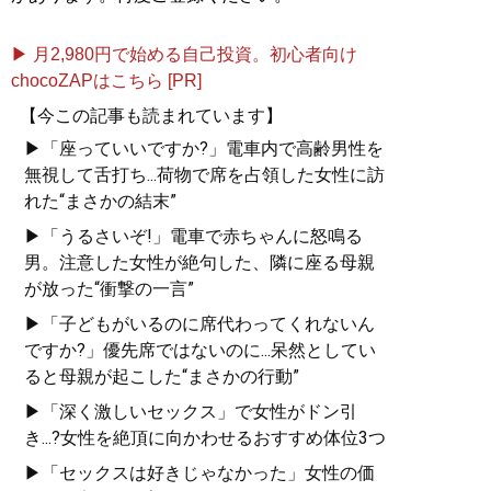
▶ 月2,980円で始める自己投資。初心者向け
chocoZAPはこちら [PR]
【今この記事も読まれています】
▶「座っていいですか?」電車内で高齢男性を
無視して舌打ち...荷物で席を占領した女性に訪
れた“まさかの結末”
▶「うるさいぞ!」電車で赤ちゃんに怒鳴る
男。注意した女性が絶句した、隣に座る母親
が放った“衝撃の一言”
▶「子どもがいるのに席代わってくれないん
ですか?」優先席ではないのに...呆然としてい
ると母親が起こした“まさかの行動”
▶「深く激しいセックス」で女性がドン引
き...?女性を絶頂に向かわせるおすすめ体位3つ
▶「セックスは好きじゃなかった」女性の価