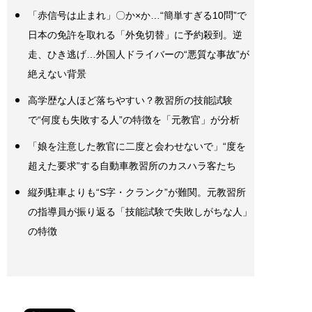
「赤信号は止まれ」〇か×か…“簡単すぎる10問”で
日本の免許を取れる「外免切替」に予約殺到。逆
走、ひき逃げ…外国人ドライバーの“悪質な事故”が
絶えない背景
高学歴な人ほど落ちやすい？教習所の技能試験
で“何度も失敗する人”の特徴を「元教官」が分析
「娘を注意した教官に二度と会わせないで」“度を
超えた要求”する自動車教習所のカスハラ客たち
縦列駐車よりも“S字・クランク”が難関。元教習所
の指導員が振り返る「技能試験で失敗しがちな人」
の特徴