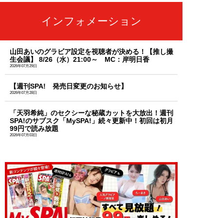
インフォメーション
山田あいのグラビア設定を視聴者が決める！【推し撮
生会議】 8/26（水）21:00～ MC：岸明日香
2026年07月29日
【週刊SPA! 発売日変更のお知らせ】
2026年07月28日
「天羽希純」のセクシーな秘蔵カットを大放出！週刊
SPA!のサブスク「MySPA!」続々更新中！初回は初月
99円で読み放題
2026年07月03日