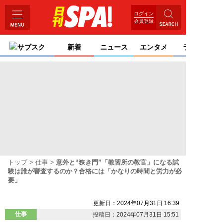
ログイン
会員登録
サブスク
新着
ニュース
エンタメ
ライフ
トップ
仕事
意外と“狭き門”「教習所の教官」になる試
験は誰が審査するのか？合格には「かなりの時間と労力が必
要」
更新日：2024年07月31日 16:39
仕事
投稿日：2024年07月31日 15:51